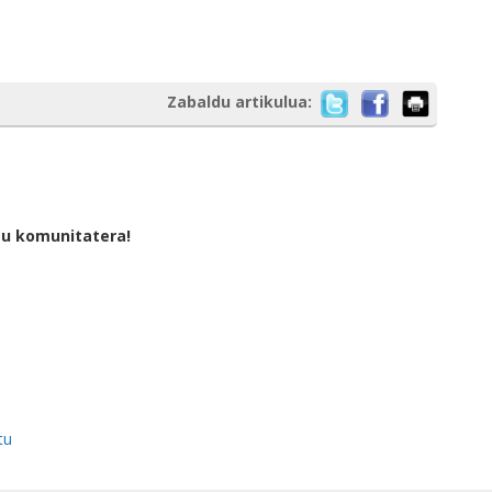
Zabaldu artikulua:
tu komunitatera!
tu