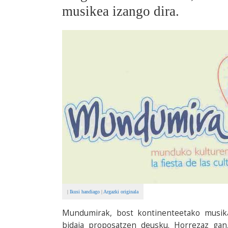
musikea izango dira.
|
Ikusi handiago
|
Argazki originala
Mundumirak, bost kontinenteetako musika,
bidaia proposatzen deusku. Horrezaz gan,