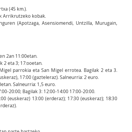
txa (45 km.).
ik Arrikrutzeko kobak.
anguren (Apotzaga, Asensiomendi, Untzilla, Murugain,
ren 2an 11:00etan.
k 2 eta 3; 17:ooetan.
Migel parrokia eta San Migel errotea. Bagilak 2 eta 3.
uskeraz), 17:00 (gazteleraz). Salneurria: 2 euro.
0etan. Salneurria: 1,5 euro.
:00-20:00; Bagilak 3: 12:00-14:00 17:00-20:00.
:00 (euskeraz) 13:00 (erderaz); 17:30 (euskeraz); 18:30
erderaz).
tan parte hartzeko.