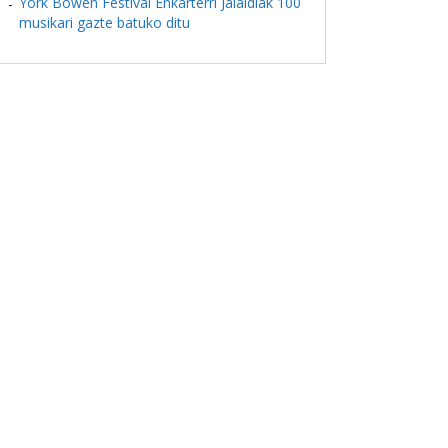
York Bowen Festival Enkarterri Jaialdiak 100
musikari gazte batuko ditu