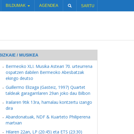
BILDUMAK
AGENDEA
SARTU
BIZKAIE / MUSIKEA
Bermeoko XLI. Musika Asteari 70. urteurrena
ospatzen dabilen Bermeoko Abesbatzak
ekingo deutso
Guillermo Elizaga (Gasteiz, 1997) Quartet
taldeak garagarrilaren 29an joko dau Bilbon
Irailaren 9tik 13ra, hamalau kontzertu izango
dira
Abandonatuak, NDF & Kuarteto Philiperena
martxan
Hilaren 22an, LP (20:45) eta ETS (23:30)