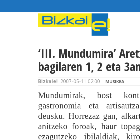
‘III. Mundumira’ Are
bagilaren 1, 2 eta 3a
Bizkaie!
2007-05-11 02:00
MUSIKEA
Mundumirak, bost konti
gastronomia eta artisautz
deusku. Horrezaz gan, alkar
anitzeko foroak, haur topa
ezagutzeko ibilaldiak, kir