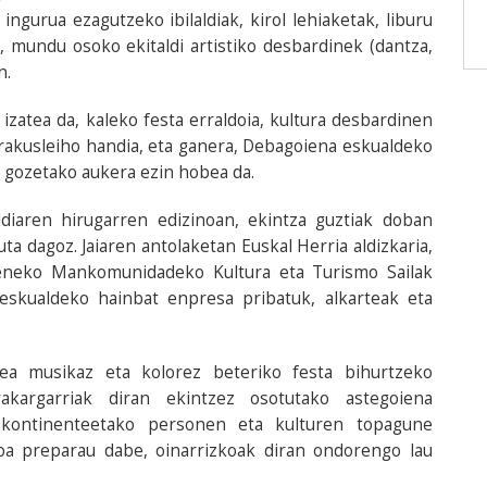
ngurua ezagutzeko ibilaldiak, kirol lehiaketak, liburu
, mundu osoko ekitaldi artistiko desbardinek (dantza,
n.
atea da, kaleko festa erraldoia, kultura desbardinen
rakusleiho handia, eta ganera, Debagoiena eskualdeko
a gozetako aukera ezin hobea da.
diaren hirugarren edizinoan, ekintza guztiak doban
ta dagoz. Jaiaren antolaketan Euskal Herria aldizkaria,
eneko Mankomunidadeko Kultura eta Turismo Sailak
 eskualdeko hainbat enpresa pribatuk, alkarteak eta
ea musikaz eta kolorez beteriko festa bihurtzeko
akargarriak diran ekintzez osotutako astegoiena
 kontinenteetako personen eta kulturen topagune
loa preparau dabe, oinarrizkoak diran ondorengo lau