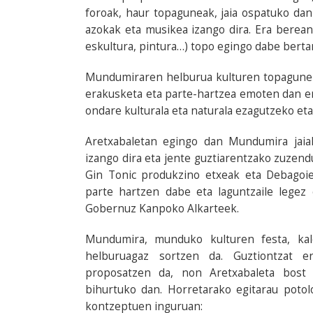
foroak, haur topaguneak, jaia ospatuko dan i
azokak eta musikea izango dira. Era berean
eskultura, pintura…) topo egingo dabe berta
Mundumiraren helburua kulturen topagune iz
erakusketa eta parte-hartzea emoten dan e
ondare kulturala eta naturala ezagutzeko et
Aretxabaletan egingo dan Mundumira jaial
izango dira eta jente guztiarentzako zuzendu
Gin Tonic produkzino etxeak eta Debagoi
parte hartzen dabe eta laguntzaile legez
Gobernuz Kanpoko Alkarteek.
Mundumira, munduko kulturen festa, kal
helburuagaz sortzen da. Guztiontzat er
proposatzen da, non Aretxabaleta bost
bihurtuko dan. Horretarako egitarau poto
kontzeptuen inguruan: