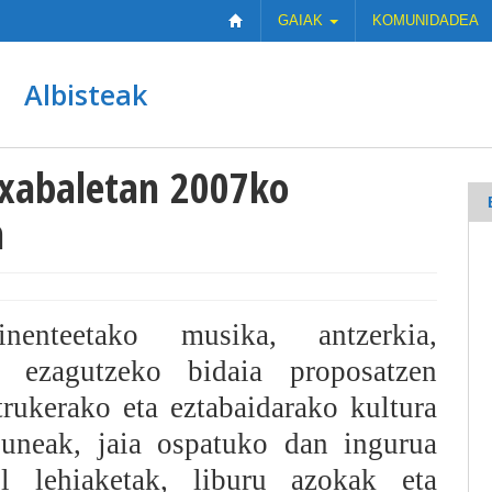
GAIAK
KOMUNIDADEA
Albisteak
txabaletan 2007ko
n
nenteetako musika, antzerkia,
a ezagutzeko bidaia proposatzen
trukerako eta eztabaidarako kultura
guneak, jaia ospatuko dan ingurua
ol lehiaketak, liburu azokak eta