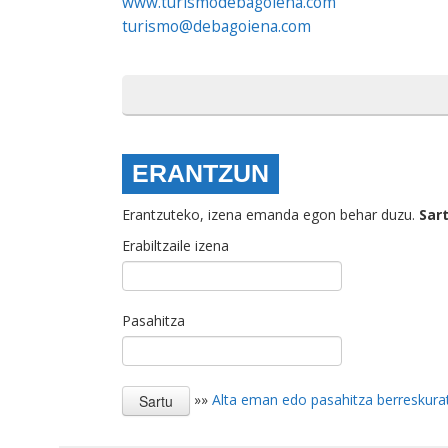
www.turismodebagoiena.com
turismo@debagoiena.com
ERANTZUN
Erantzuteko, izena emanda egon behar duzu.
Sar
Erabiltzaile izena
Pasahitza
»»
Alta eman edo pasahitza berreskura