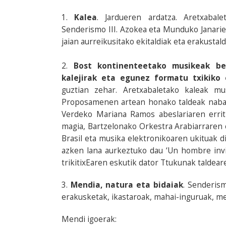
1.
Kalea
. Jardueren ardatza. Aretxabal
Senderismo III. Azokea eta Munduko Janarie
jaian aurreikusitako ekitaldiak eta erakustald
2.
Bost kontinenteetako musikeak be
kalejirak eta egunez formatu txikiko 
guztian zehar. Aretxabaletako kaleak mu
Proposamenen artean honako taldeak nabar
Verdeko Mariana Ramos abeslariaren errit
magia, Bartzelonako Orkestra Arabiarraren 
Brasil eta musika elektronikoaren ukituak 
azken lana aurkeztuko dau ‘Un hombre inv
trikitixEaren eskutik dator Ttukunak taldear
3.
Mendia, natura eta bidaiak
. Senderism
erakusketak, ikastaroak, mahai-inguruak, men
Mendi igoerak: