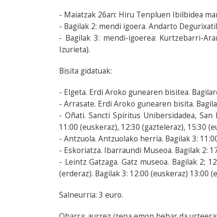
- Maiatzak 26an: Hiru Tenpluen Ibilbidea mar
- Bagilak 2: mendi igoera. Andarto Degurixat
- Bagilak 3: mendi-igoerea: Kurtzebarri-Ar
Izurieta).
Bisita gidatuak:
- Elgeta. Erdi Aroko gunearen bisitea. Bagila
- Arrasate. Erdi Aroko gunearen bisita. Bagila
- Oñati. Sancti Spiritus Unibersidadea, San 
11:00 (euskeraz), 12:30 (gazteleraz), 15:30 (e
- Antzuola. Antzuolako herria. Bagilak 3: 11:0
- Eskoriatza. Ibarraundi Museoa. Bagilak 2: 17
- Leintz Gatzaga. Gatz museoa. Bagilak 2; 12
(erderaz). Bagilak 3: 12:00 (euskeraz) 13:00 (
Salneurria: 3 euro.
Oharra: aurrez izena emon behar da urteera