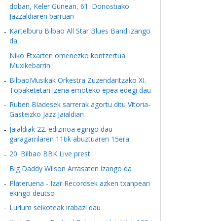
doban, Keler Gunean, 61. Donostiako
Jazzaldiaren barruan
Kartelburu Bilbao All Star Blues Band izango
da
Niko Etxarten omenezko kontzertua
Muxikebarrin
BilbaoMusikak Orkestra Zuzendaritzako XI.
Topaketetan izena emoteko epea edegi dau
Ruben Bladesek sarrerak agortu ditu Vitoria-
Gasteizko Jazz Jaialdian
Jaialdiak 22. edizinoa egingo dau
garagarrilaren 11tik abuztuaren 15era
20. Bilbao BBK Live prest
Big Daddy Wilson Arrasaten izango da
Plateruena - Izar Recordsek azken txanpeari
ekingo deutso
Lurium seikoteak irabazi dau