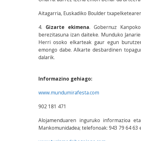
Aitagarria, Euskadiko Boulder txapelketearen 
4.
Gizarte ekimena
. Gobernuz Kanpoko 
berezitasuna izan daiteke. Munduko Janarie
Herri osoko elkarteak gaur egun burutzen
emongo dabe. Alkarte desbardinen topagune
dalarik.
Informazino gehiago:
www.mundumirafesta.com
902 181 471
Alojamenduaren inguruko informazioa eta
Mankomunidadea; telefonoak: 943 79 64 63 e