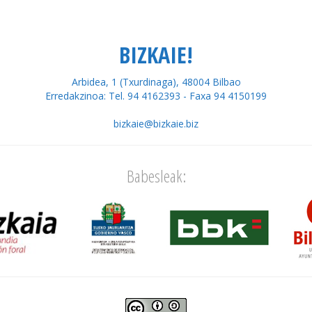
BIZKAIE!
Arbidea, 1 (Txurdinaga), 48004 Bilbao
Erredakzinoa: Tel. 94 4162393 - Faxa 94 4150199
bizkaie@bizkaie.biz
Babesleak: