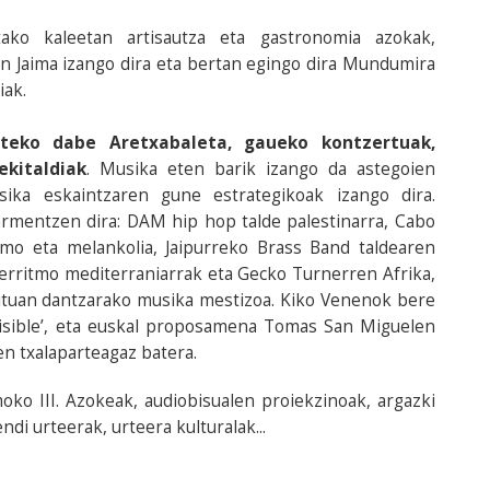
etako kaleetan artisautza eta gastronomia azokak,
n Jaima izango dira eta bertan egingo dira Mundumira
iak.
teko dabe Aretxabaleta, gaueko kontzertuak,
ekitaldiak
. Musika eten barik izango da astegoien
sika eskaintzaren gune estrategikoak izango dira.
mentzen dira: DAM hip hop talde palestinarra, Cabo
mo eta melankolia, Jaipurreko Brass Band taldearen
erritmo mediterraniarrak eta Gecko Turnerren Afrika,
dituan dantzarako musika mestizoa. Kiko Venenok bere
isible’, eta euskal proposamena Tomas San Miguelen
en txalaparteagaz batera.
oko III. Azokeak, audiobisualen proiekzinoak, argazki
di urteerak, urteera kulturalak...