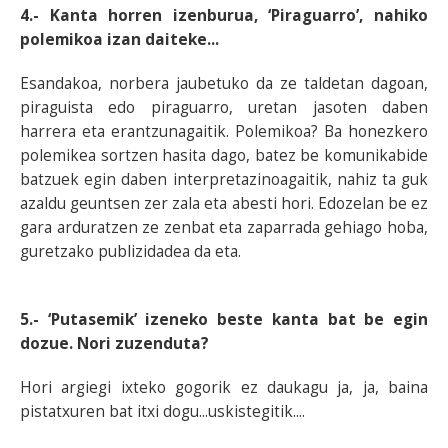
4.- Kanta horren izenburua, ‘Piraguarro’, nahiko
polemikoa izan daiteke...
Esandakoa, norbera jaubetuko da ze taldetan dagoan,
piraguista edo piraguarro, uretan jasoten daben
harrera eta erantzunagaitik. Polemikoa? Ba honezkero
polemikea sortzen hasita dago, batez be komunikabide
batzuek egin daben interpretazinoagaitik, nahiz ta guk
azaldu geuntsen zer zala eta abesti hori. Edozelan be ez
gara arduratzen ze zenbat eta zaparrada gehiago hoba,
guretzako publizidadea da eta.
5.- ‘Putasemik’ izeneko beste kanta bat be egin
dozue. Nori zuzenduta?
Hori argiegi ixteko gogorik ez daukagu ja, ja, baina
pistatxuren bat itxi dogu...uskistegitik....