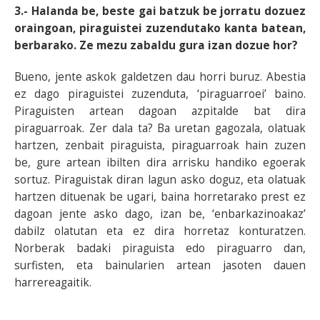
3.- Halanda be, beste gai batzuk be jorratu dozuez
oraingoan, piraguistei zuzendutako kanta batean,
berbarako. Ze mezu zabaldu gura izan dozue hor?
Bueno, jente askok galdetzen dau horri buruz. Abestia
ez dago piraguistei zuzenduta, ‘piraguarroei’ baino.
Piraguisten artean dagoan azpitalde bat dira
piraguarroak. Zer dala ta? Ba uretan gagozala, olatuak
hartzen, zenbait piraguista, piraguarroak hain zuzen
be, gure artean ibilten dira arrisku handiko egoerak
sortuz. Piraguistak diran lagun asko doguz, eta olatuak
hartzen dituenak be ugari, baina horretarako prest ez
dagoan jente asko dago, izan be, ‘enbarkazinoakaz’
dabilz olatutan eta ez dira horretaz konturatzen.
Norberak badaki piraguista edo piraguarro dan,
surfisten, eta bainularien artean jasoten dauen
harrereagaitik.