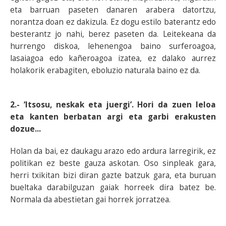
eta barruan paseten danaren arabera datortzu,
norantza doan ez dakizula. Ez dogu estilo baterantz edo
besterantz jo nahi, berez paseten da. Leitekeana da
hurrengo diskoa, lehenengoa baino surferoagoa,
lasaiagoa edo kañeroagoa izatea, ez dalako aurrez
holakorik erabagiten, eboluzio naturala baino ez da.
2.- ‘Itsosu, neskak eta juergi’. Hori da zuen leloa
eta kanten berbatan argi eta garbi erakusten
dozue...
Holan da bai, ez daukagu arazo edo ardura larregirik, ez
politikan ez beste gauza askotan. Oso sinpleak gara,
herri txikitan bizi diran gazte batzuk gara, eta buruan
bueltaka darabilguzan gaiak horreek dira batez be.
Normala da abestietan gai horrek jorratzea.