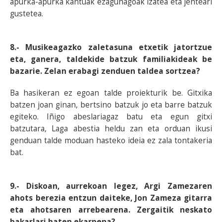
apurka-apurka kantuak ezagunagoak izatea eta jenteari
gustetea.
8.- Musikeagazko zaletasuna etxetik jatortzue
eta, ganera, taldekide batzuk familiakideak be
bazarie. Zelan erabagi zenduen taldea sortzea?
Ba hasikeran ez egoan talde proiekturik be. Gitxika
batzen joan ginan, bertsino batzuk jo eta barre batzuk
egiteko. Iñigo abeslariagaz batu eta egun gitxi
batzutara, Laga abestia heldu zan eta orduan ikusi
genduan talde moduan hasteko ideia ez zala tontakeria
bat.
9.- Diskoan, aurrekoan legez, Argi Zamezaren
ahots berezia entzun daiteke, Jon Zameza gitarra
eta ahotsaren arrebearena. Zergaitik neskato
bakarlari baten ekarpena?