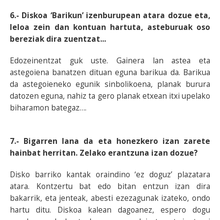
6.- Diskoa ‘Barikun’ izenburupean atara dozue eta,
leloa zein dan kontuan hartuta, asteburuak oso
bereziak dira zuentzat...
Edozeinentzat guk uste. Gainera lan astea eta
astegoiena banatzen dituan eguna barikua da. Barikua
da astegoieneko egunik sinbolikoena, planak burura
datozen eguna, nahiz ta gero planak etxean itxi upelako
biharamon bategaz….
7.- Bigarren lana da eta honezkero izan zarete
hainbat herritan. Zelako erantzuna izan dozue?
Disko barriko kantak oraindino ‘ez doguz’ plazatara
atara. Kontzertu bat edo bitan entzun izan dira
bakarrik, eta jenteak, abesti ezezagunak izateko, ondo
hartu ditu. Diskoa kalean dagoanez, espero dogu