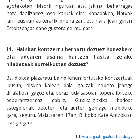
egotekotan, Madril inguruan eta, jakina, beharragaz
itota dabilzanez, oso karuak dira. Kanadakoa, Natxok
jarri euskun aukerarik onena zan, eta hara joan ginan.
Emoitzeagaz sano gustora geratu gara.
11.- Hainbat kontzertu berbatu dozuez honezkero
eta udearen usaina hartzen hasita, zelako
hilebeteak aurreikusten dozuez?
Ba, diskoa plazaratu baino lehen lortutako kontzertuak
ikusita, diskoa kalean dala, gauzak hobeto joango
diralakoan gagoz eta, beraz, uda sasoian topera ibilteko
esperantzeagaz gabilz. Gitxika-gitxika badoaz
astegoienak beteten, eta aurten gehiago mobiduko
gara, seguru. Maiatzaren 17an, Bilboko Kafe Antzokian
izango gara.
Ikusi argazki guztiak handiago