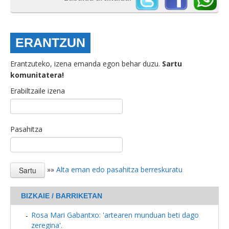
ERANTZUN
Erantzuteko, izena emanda egon behar duzu.
Sartu
komunitatera!
Erabiltzaile izena
Pasahitza
»»
Alta eman edo pasahitza berreskuratu
BIZKAIE / BARRIKETAN
Rosa Mari Gabantxo: 'artearen munduan beti dago
zeregina'.