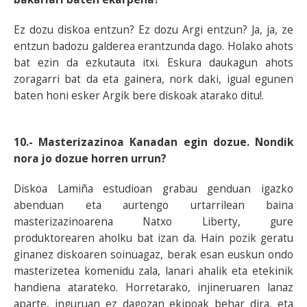
Ez dozu diskoa entzun? Ez dozu Argi entzun? Ja, ja, ze
entzun badozu galderea erantzunda dago. Holako ahots
bat ezin da ezkutauta itxi. Eskura daukagun ahots
zoragarri bat da eta gainera, nork daki, igual egunen
baten honi esker Argik bere diskoak atarako ditu!.
10.- Masterizazinoa Kanadan egin dozue. Nondik
nora jo dozue horren urrun?
Diskoa Lamiña estudioan grabau genduan igazko
abenduan eta aurtengo urtarrilean baina
masterizazinoarena Natxo Liberty, gure
produktorearen aholku bat izan da. Hain pozik geratu
ginanez diskoaren soinuagaz, berak esan euskun ondo
masterizetea komenidu zala, lanari ahalik eta etekinik
handiena atarateko. Horretarako, injineruaren lanaz
aparte, inguruan ez dagozan ekipoak behar dira, eta