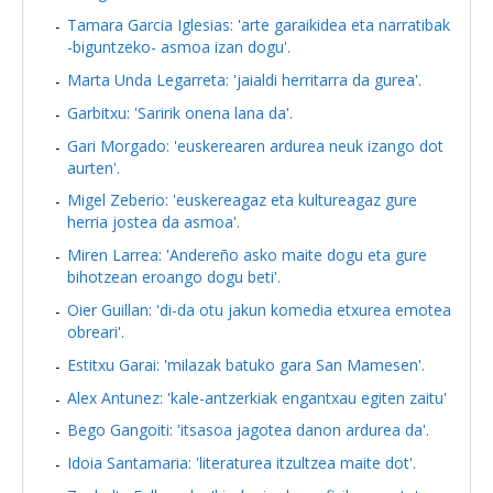
Tamara Garcia Iglesias: 'arte garaikidea eta narratibak
-biguntzeko- asmoa izan dogu'.
Marta Unda Legarreta: 'jaialdi herritarra da gurea'.
Garbitxu: 'Saririk onena lana da'.
Gari Morgado: 'euskerearen ardurea neuk izango dot
aurten'.
Migel Zeberio: 'euskereagaz eta kultureagaz gure
herria jostea da asmoa'.
Miren Larrea: 'Andereño asko maite dogu eta gure
bihotzean eroango dogu beti'.
Oier Guillan: 'di-da otu jakun komedia etxurea emotea
obreari'.
Estitxu Garai: 'milazak batuko gara San Mamesen'.
Alex Antunez: 'kale-antzerkiak engantxau egiten zaitu'
Bego Gangoiti: 'itsasoa jagotea danon ardurea da'.
Idoia Santamaria: 'literaturea itzultzea maite dot'.