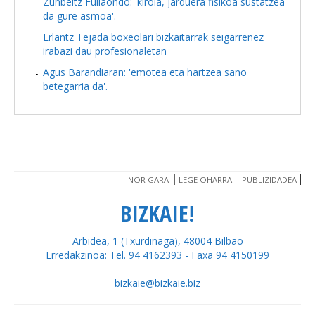
Zunbeltz Fullaondo: 'kirola, jarduera fisikoa sustatzea
da gure asmoa'.
Erlantz Tejada boxeolari bizkaitarrak seigarrenez
irabazi dau profesionaletan
Agus Barandiaran: 'emotea eta hartzea sano
betegarria da'.
NOR GARA
LEGE OHARRA
PUBLIZIDADEA
BIZKAIE!
Arbidea, 1 (Txurdinaga), 48004 Bilbao
Erredakzinoa: Tel. 94 4162393 - Faxa 94 4150199
bizkaie@bizkaie.biz