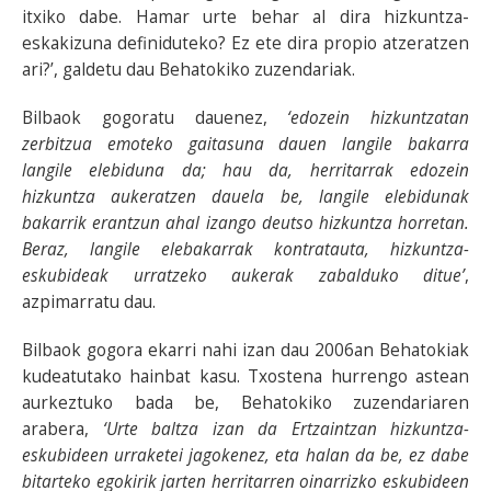
itxiko dabe. Hamar urte behar al dira hizkuntza-
eskakizuna definiduteko? Ez ete dira propio atzeratzen
ari?’, galdetu dau Behatokiko zuzendariak.
Bilbaok gogoratu dauenez,
‘edozein hizkuntzatan
zerbitzua emoteko gaitasuna dauen langile bakarra
langile elebiduna da; hau da, herritarrak edozein
hizkuntza aukeratzen dauela be, langile elebidunak
bakarrik erantzun ahal izango deutso hizkuntza horretan.
Beraz, langile elebakarrak kontratauta, hizkuntza-
eskubideak urratzeko aukerak zabalduko ditue’
,
azpimarratu dau.
Bilbaok gogora ekarri nahi izan dau 2006an Behatokiak
kudeatutako hainbat kasu. Txostena hurrengo astean
aurkeztuko bada be, Behatokiko zuzendariaren
arabera,
‘Urte baltza izan da Ertzaintzan hizkuntza-
eskubideen urraketei jagokenez, eta halan da be, ez dabe
bitarteko egokirik jarten herritarren oinarrizko eskubideen