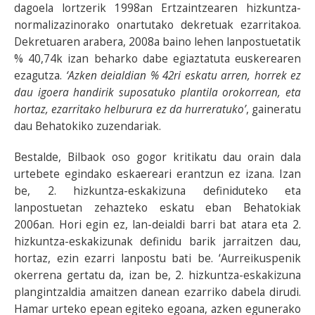
dagoela lortzerik 1998an Ertzaintzearen hizkuntza-
normalizazinorako onartutako dekretuak ezarritakoa.
Dekretuaren arabera, 2008a baino lehen lanpostuetatik
% 40,74k izan beharko dabe egiaztatuta euskerearen
ezagutza.
‘Azken deialdian % 42ri eskatu arren, horrek ez
dau igoera handirik suposatuko plantila orokorrean, eta
hortaz, ezarritako helburura ez da hurreratuko’
, gaineratu
dau Behatokiko zuzendariak.
Bestalde, Bilbaok oso gogor kritikatu dau orain dala
urtebete egindako eskaereari erantzun ez izana. Izan
be, 2. hizkuntza-eskakizuna definiduteko eta
lanpostuetan zehazteko eskatu eban Behatokiak
2006an. Hori egin ez, lan-deialdi barri bat atara eta 2.
hizkuntza-eskakizunak definidu barik jarraitzen dau,
hortaz, ezin ezarri lanpostu bati be. ‘Aurreikuspenik
okerrena gertatu da, izan be, 2. hizkuntza-eskakizuna
plangintzaldia amaitzen danean ezarriko dabela dirudi.
Hamar urteko epean egiteko egoana, azken egunerako