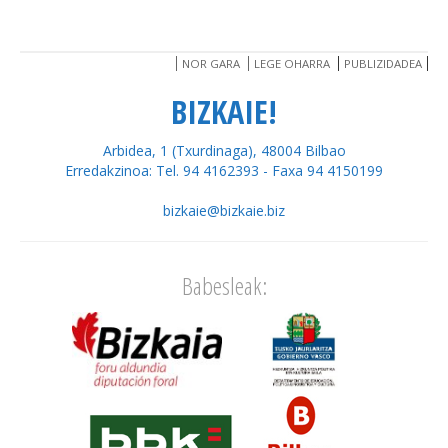
NOR GARA
LEGE OHARRA
PUBLIZIDADEA
BIZKAIE!
Arbidea, 1 (Txurdinaga), 48004 Bilbao
Erredakzinoa: Tel. 94 4162393 - Faxa 94 4150199
bizkaie@bizkaie.biz
Babesleak: