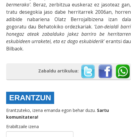
bermerako’
. Beraz, zerbitzua euskeraz ez jasoteaz gan,
tratu desegokia jaso dabe herritarrek 2006an, horren
adibide nabariena Olatz Berrojalbizena izan dala
gogoratu dau Behatokiko ordezkariak.
‘Lan-deialdi barri
honegaz ateak zabalduko jakez barriro be herritarren
eskubideen urraketei, eta ez dago eskubiderik
’ erantsi dau
Bilbaok.
Zabaldu artikulua:
ERANTZUN
Erantzuteko, izena emanda egon behar duzu.
Sartu
komunitatera!
Erabiltzaile izena