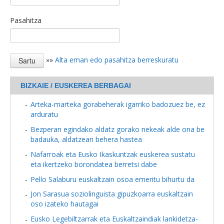
Pasahitza
»»
Alta eman edo pasahitza berreskuratu
BIZKAIE / EUSKEREA BERBAGAI
Arteka-marteka gorabeherak igarriko badozuez be, ez
arduratu
Bezperan egindako aldatz gorako nekeak alde ona be
badauka, aldatzean behera hastea
Nafarroak eta Eusko Ikaskuntzak euskerea sustatu
eta ikertzeko borondatea berretsi dabe
Pello Salaburu euskaltzain osoa emeritu bihurtu da
Jon Sarasua soziolinguista gipuzkoarra euskaltzain
oso izateko hautagai
Eusko Legebiltzarrak eta Euskaltzaindiak lankidetza-