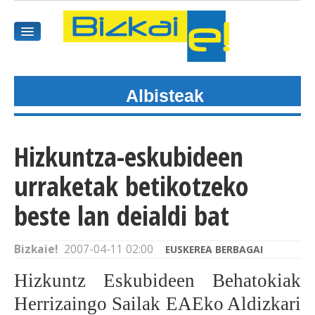
Albisteak
HASIEREA
HARPIDETU
Hizkuntza-eskubideen
GAIAK
urraketak betikotzeko
AGENDEA
beste lan deialdi bat
KOMUNITATEA
Bizkaie!
2007-04-11 02:00
EUSKEREA BERBAGAI
ALBISTE GUZTIAK
Hizkuntz Eskubideen Behatokiak
Herrizaingo Sailak EAEko Aldizkari
BIDEOAK