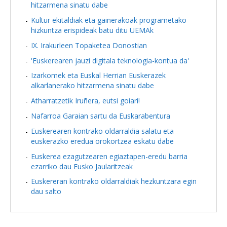
hitzarmena sinatu dabe
Kultur ekitaldiak eta gainerakoak programetako
hizkuntza erispideak batu ditu UEMAk
IX. Irakurleen Topaketea Donostian
'Euskerearen jauzi digitala teknologia-kontua da'
Izarkomek eta Euskal Herrian Euskerazek
alkarlanerako hitzarmena sinatu dabe
Atharratzetik Iruñera, eutsi goiari!
Nafarroa Garaian sartu da Euskarabentura
Euskerearen kontrako oldarraldia salatu eta
euskerazko eredua orokortzea eskatu dabe
Euskerea ezagutzearen egiaztapen-eredu barria
ezarriko dau Eusko Jaularitzeak
Euskereran kontrako oldarraldiak hezkuntzara egin
dau salto