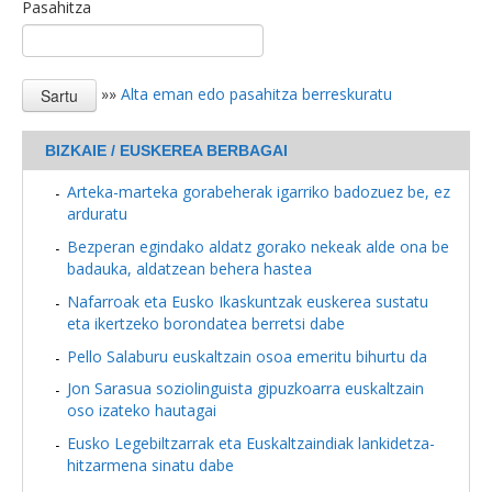
Pasahitza
»»
Alta eman edo pasahitza berreskuratu
BIZKAIE / EUSKEREA BERBAGAI
Arteka-marteka gorabeherak igarriko badozuez be, ez
arduratu
Bezperan egindako aldatz gorako nekeak alde ona be
badauka, aldatzean behera hastea
Nafarroak eta Eusko Ikaskuntzak euskerea sustatu
eta ikertzeko borondatea berretsi dabe
Pello Salaburu euskaltzain osoa emeritu bihurtu da
Jon Sarasua soziolinguista gipuzkoarra euskaltzain
oso izateko hautagai
Eusko Legebiltzarrak eta Euskaltzaindiak lankidetza-
hitzarmena sinatu dabe