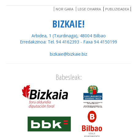
NOR GARA
LEGE OHARRA
PUBLIZIDADEA
BIZKAIE!
Arbidea, 1 (Txurdinaga), 48004 Bilbao
Erredakzinoa: Tel. 94 4162393 - Faxa 94 4150199
bizkaie@bizkaie.biz
Babesleak: