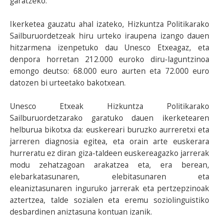
garatzeko.
Ikerketea gauzatu ahal izateko, Hizkuntza Politikarako
Sailburuordetzeak hiru urteko iraupena izango dauen
hitzarmena izenpetuko dau Unesco Etxeagaz, eta
denpora horretan 212.000 euroko diru-laguntzinoa
emongo deutso: 68.000 euro aurten eta 72.000 euro
datozen bi urteetako bakotxean.
Unesco Etxeak Hizkuntza Politikarako
Sailburuordetzarako garatuko dauen ikerketearen
helburua bikotxa da: euskereari buruzko aurreretxi eta
jarreren diagnosia egitea, eta orain arte euskerara
hurreratu ez diran giza-taldeen euskereagazko jarrerak
modu zehatzagoan arakatzea eta, era berean,
elebarkatasunaren, elebitasunaren eta
eleaniztasunaren inguruko jarrerak eta pertzepzinoak
aztertzea, talde sozialen eta eremu soziolinguistiko
desbardinen aniztasuna kontuan izanik.