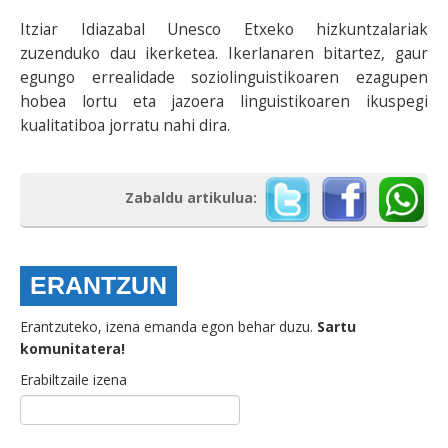
Itziar Idiazabal Unesco Etxeko hizkuntzalariak
zuzenduko dau ikerketea. Ikerlanaren bitartez, gaur
egungo errealidade soziolinguistikoaren ezagupen
hobea lortu eta jazoera linguistikoaren ikuspegi
kualitatiboa jorratu nahi dira.
Zabaldu artikulua:
ERANTZUN
Erantzuteko, izena emanda egon behar duzu.
Sartu
komunitatera!
Erabiltzaile izena