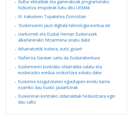
Kultur ekitaldiak eta gainerakoak programetako
hizkuntza erispideak batu ditu UEMAk
IX. Irakurleen Topaketea Donostian
'Euskerearen jauzi digitala teknologia-kontua da'
Izarkomek eta Euskal Herrian Euskerazek
alkarlanerako hitzarmena sinatu dabe
Atharratzetik Iruñera, eutsi goiari!
Nafarroa Garaian sartu da Euskarabentura
Euskerearen kontrako oldarraldia salatu eta
euskerazko eredua orokortzea eskatu dabe
Euskerea ezagutzearen egiaztapen-eredu barria
ezarriko dau Eusko Jaularitzeak
Euskereran kontrako oldarraldiak hezkuntzara egin
dau salto