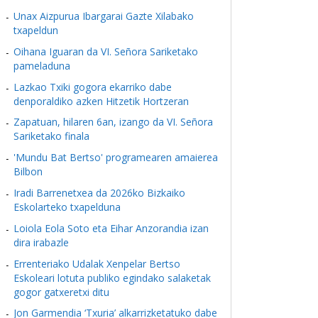
Unax Aizpurua Ibargarai Gazte Xilabako
txapeldun
Oihana Iguaran da VI. Señora Sariketako
pameladuna
Lazkao Txiki gogora ekarriko dabe
denporaldiko azken Hitzetik Hortzeran
Zapatuan, hilaren 6an, izango da VI. Señora
Sariketako finala
'Mundu Bat Bertso' programearen amaierea
Bilbon
Iradi Barrenetxea da 2026ko Bizkaiko
Eskolarteko txapelduna
Loiola Eola Soto eta Eihar Anzorandia izan
dira irabazle
Errenteriako Udalak Xenpelar Bertso
Eskoleari lotuta publiko egindako salaketak
gogor gatxeretxi ditu
Jon Garmendia ‘Txuria’ alkarrizketatuko dabe