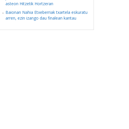
asteon Hitzetik Hortzeran
Baionan Nahia Etxeberriak txartela eskuratu
arren, ezin izango dau finalean kantau