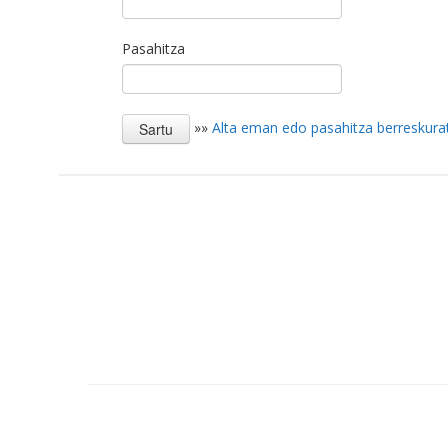
Pasahitza
»»
Alta eman edo pasahitza berreskura