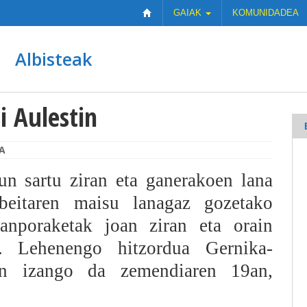
GAIAK
KOMUNIDADEA
Albisteak
i Aulestin
A
un sartu ziran eta ganerakoen lana
beitaren maisu lanagaz gozetako
anporaketak joan ziran eta orain
a. Lehenengo hitzordua Gernika-
an izango da zemendiaren 19an,