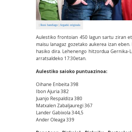
|
Ikusi handiago
|
Argazki originala
Aulestiko frontoian 450 lagun sartu ziran 
maisu lanagaz gozetako aukerea izan eben. 
hasiko dira. Lehenengo hitzordua Gernika-L
arratsaldeko 17:30etan.
Aulestiko saioko puntuazinoa:
Oihane Enbeita 398
Ibon Ajuria 382
Juanjo Respaldiza 380
Matxalen Zabaljauregi 367
Lander Gabixola 344,5
Ander Oleaga 339