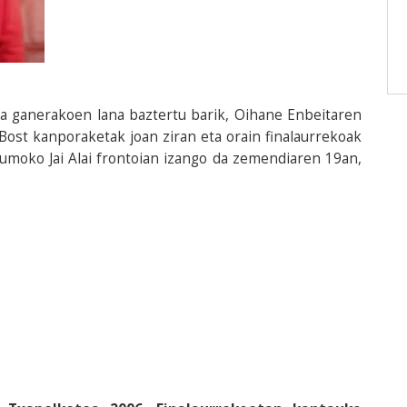
eta ganerakoen lana baztertu barik, Oihane Enbeitaren
Bost kanporaketak joan ziran eta orain finalaurrekoak
umoko Jai Alai frontoian izango da zemendiaren 19an,