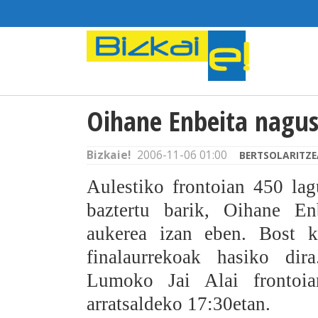
Oihane Enbeita nagus
Bizkaie!
2006-11-06 01:00
BERTSOLARITZE
Aulestiko frontoian 450 lag
baztertu barik, Oihane En
aukerea izan eben. Bost k
finalaurrekoak hasiko dir
Lumoko Jai Alai frontoi
arratsaldeko 17:30etan.