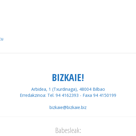
tu
BIZKAIE!
Arbidea, 1 (Txurdinaga), 48004 Bilbao
Erredakzinoa: Tel. 94 4162393 - Faxa 94 4150199
bizkaie@bizkaie.biz
Babesleak: