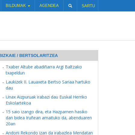
BILDUMAK
AGENDEA
SARTU
BIZKAIE / BERTSOLARITZEA
Txaber Altube abadiñarra Argi Baltzako
txapeldun
Laukizek II. Lauaxeta Bertso Sariaa hartuko
dau
Unax Aizpuruak irabazi dau Euskal Herriko
Eskolartekoa
15 saio izango dira, eta Hazparnen hasiko
dan bidea Iruñean amaituko da, abenduaren
20an
Andoni Rekondo izan da irabazlea Mendatan