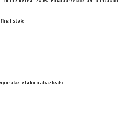
ri Txapelketea 2006. Finalaurrekoetan kantauko
finalistak:
anporaketetako irabazleak: