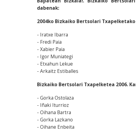
Bapatean Bizkaia!. Bizkaiko Bertsola
dabenak:
2004ko Bizkaiko Bertsolari Txapelketako 
- Iratxe Ibarra
- Fredi Paia
- Xabier Paia
- Igor Muniategi
- Etxahun Lekue
- Arkaitz Estiballes
Bizkaiko Bertsolari Txapelketea 2006. K
- Gorka Ostolaza
- Iñaki Iturrioz
- Oihana Bartra
- Gorka Lazkano
- Oihane Enbeita