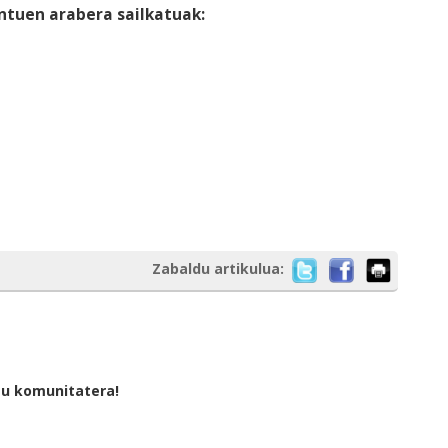
untuen arabera sailkatuak:
Zabaldu artikulua:
tu komunitatera!