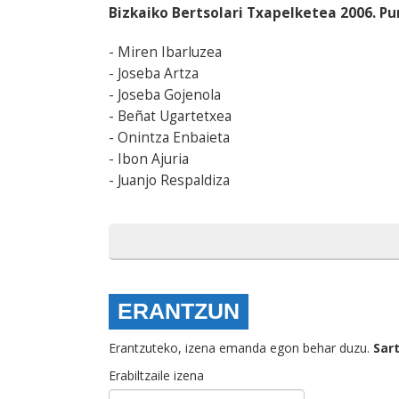
Bizkaiko Bertsolari Txapelketea 2006. P
- Miren Ibarluzea
- Joseba Artza
- Joseba Gojenola
- Beñat Ugartetxea
- Onintza Enbaieta
- Ibon Ajuria
- Juanjo Respaldiza
ERANTZUN
Erantzuteko, izena emanda egon behar duzu.
Sar
Erabiltzaile izena