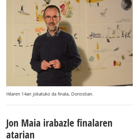
Hilaren 14an jokatuko da finala, Donostian.
Jon Maia irabazle finalaren
atarian