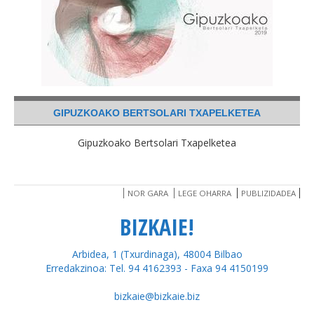
GIPUZKOAKO BERTSOLARI TXAPELKETEA
Gipuzkoako Bertsolari Txapelketea
NOR GARA
LEGE OHARRA
PUBLIZIDADEA
BIZKAIE!
Arbidea, 1 (Txurdinaga), 48004 Bilbao
Erredakzinoa: Tel. 94 4162393 - Faxa 94 4150199
bizkaie@bizkaie.biz