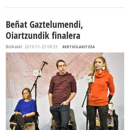
Beñat Gaztelumendi,
Oiartzundik finalera
Bizkaie!
2019-11-25 08:33
BERTSOLARITZEA