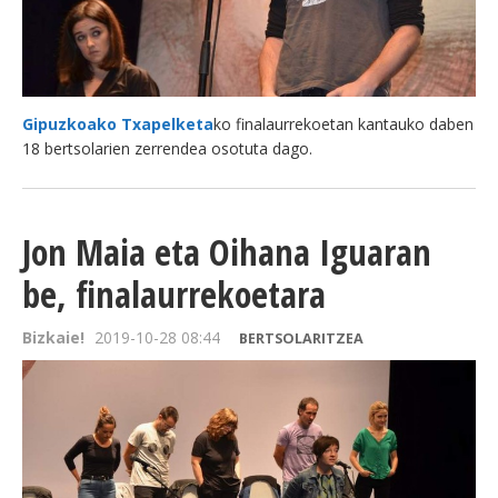
Gipuzkoako Txapelketa
ko finalaurrekoetan kantauko daben
18 bertsolarien zerrendea osotuta dago.
Jon Maia eta Oihana Iguaran
be, finalaurrekoetara
Bizkaie!
2019-10-28 08:44
BERTSOLARITZEA