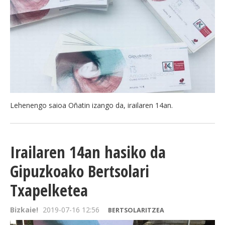
Lehenengo saioa Oñatin izango da, irailaren 14an.
Irailaren 14an hasiko da
Gipuzkoako Bertsolari
Txapelketea
Bizkaie!
2019-07-16 12:56
BERTSOLARITZEA