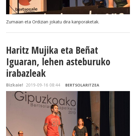
Zumaian eta Ordizian jokatu dira kanporaketak.
Haritz Mujika eta Beñat
Iguaran, lehen asteburuko
irabazleak
Bizkaie!
2019-09-16 08:44
BERTSOLARITZEA