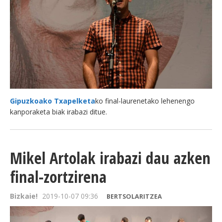
Gipuzkoako Txapelketa
ko final-laurenetako lehenengo
kanporaketa biak irabazi ditue.
Mikel Artolak irabazi dau azken
final-zortzirena
Bizkaie!
2019-10-07 09:36
BERTSOLARITZEA