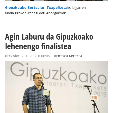
Gipuzkoako Bertsolari Txapelketa
ko bigarren
finalaurrekoa irabazi dau Añorgakoak.
Agin Laburu da Gipuzkoako
lehenengo finalistea
Bizkaie!
2019-11-18 08:05
BERTSOLARITZEA