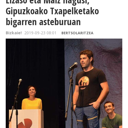
Gipuzkoako Txapelketako
bigarren asteburuan
Bizkaie!
2019-09-23 08:01
BERTSOLARITZEA