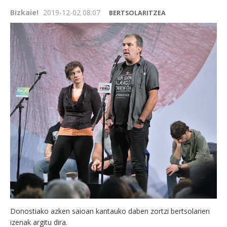
Bizkaie!
2019-12-02 08:07
BERTSOLARITZEA
Donostiako azken saioan kantauko daben zortzi bertsolarien
izenak argitu dira.