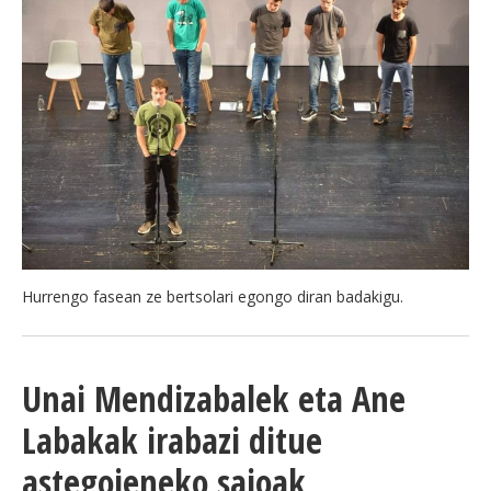
Hurrengo fasean ze bertsolari egongo diran badakigu.
Unai Mendizabalek eta Ane
Labakak irabazi ditue
astegoieneko saioak