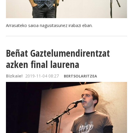
Arrasateko saioa nagusitasunez irabazi eban.
Beñat Gaztelumendirentzat
azken final laurena
Bizkaie!
2019-11-04 08:27
BERTSOLARITZEA