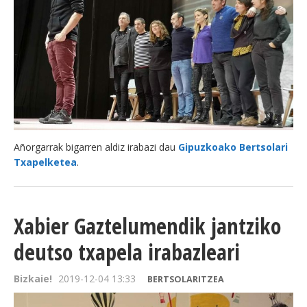
BEREZIAK
ARGAZKIAK
... AUKERA GEHIAGO
Añorgarrak bigarren aldiz irabazi dau
Gipuzkoako Bertsolari
Txapelketea
.
Xabier Gaztelumendik jantziko
deutso txapela irabazleari
Bizkaie!
2019-12-04 13:33
BERTSOLARITZEA