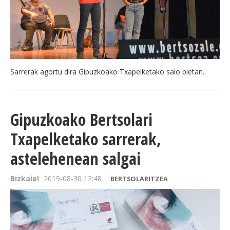
Sarrerak agortu dira Gipuzkoako Txapelketako saio bietan.
Gipuzkoako Bertsolari
Txapelketako sarrerak,
astelehenean salgai
Bizkaie!
2019-08-30 12:48
BERTSOLARITZEA