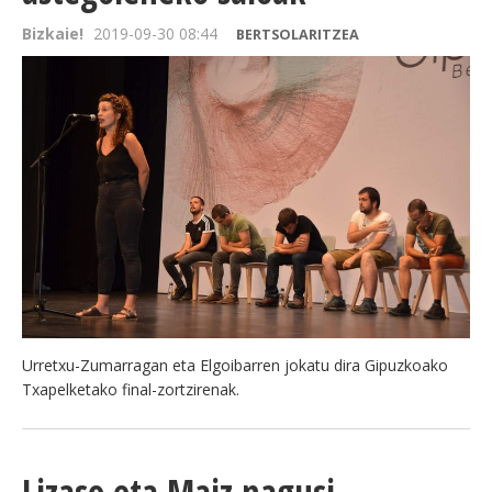
Bizkaie!
2019-09-30 08:44
BERTSOLARITZEA
Urretxu-Zumarragan eta Elgoibarren jokatu dira Gipuzkoako
Txapelketako final-zortzirenak.
Lizaso eta Maiz nagusi,