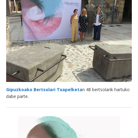
Gipuzkoako Bertsolari Txapelketa
n 48 bertsolarik hartuko
dabe parte.