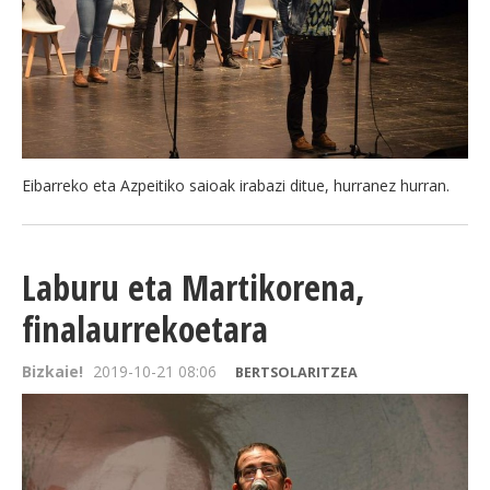
Eibarreko eta Azpeitiko saioak irabazi ditue, hurranez hurran.
Laburu eta Martikorena,
finalaurrekoetara
Bizkaie!
2019-10-21 08:06
BERTSOLARITZEA