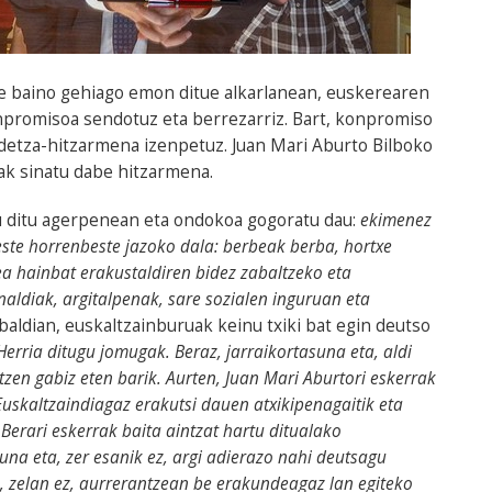
te baino gehiago emon ditue alkarlanean, euskerearen
promisoa sendotuz eta berrezarriz. Bart, konpromiso
idetza-hitzarmena izenpetuz. Juan Mari Aburto Bilboko
ak sinatu dabe hitzarmena.
u ditu agerpenean eta ondokoa gogoratu dau:
ekimenez
este horrenbeste jazoko dala: berbeak berba, hortxe
a hainbat erakustaldiren bidez zabaltzeko eta
naldiak, argitalpenak, sare sozialen inguruan eta
rbaldian, euskaltzainburuak keinu txiki bat egin deutso
 Herria ditugu jomugak. Beraz, jarraikortasuna eta, aldi
tzen gabiz eten barik. Aurten, Juan Mari Aburtori eskerrak
uskaltzaindiagaz erakutsi dauen atxikipenagaitik eta
erari eskerrak baita aintzat hartu ditualako
a eta, zer esanik ez, argi adierazo nahi deutsagu
a, zelan ez, aurrerantzean be erakundeagaz lan egiteko