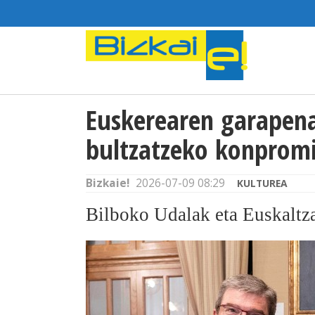
Euskerearen garapena
bultzatzeko konpromi
Bizkaie!
2026-07-09 08:29
KULTUREA
Bilboko Udalak eta Euskaltz