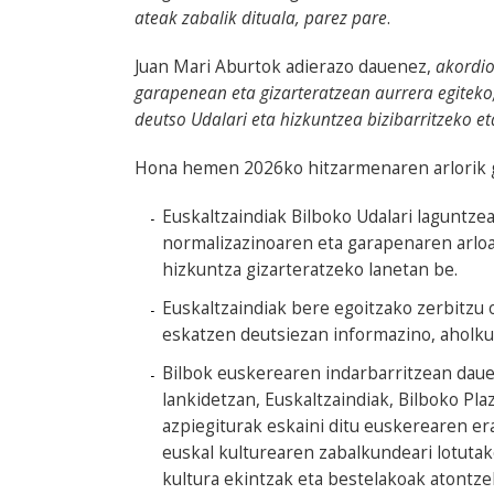
ateak zabalik dituala, parez pare
.
Juan Mari Aburtok adierazo dauenez,
akordio
garapenean eta gizarteratzean aurrera egiteko
deutso Udalari eta hizkuntzea bizibarritzeko e
Hona hemen 2026ko hitzarmenaren arlorik g
Euskaltzaindiak Bilboko Udalari laguntze
normalizazinoaren eta garapenaren arloan
hizkuntza gizarteratzeko lanetan be.
Euskaltzaindiak bere egoitzako zerbitzu o
eskatzen deutsiezan informazino, aholkula
Bilbok euskerearen indarbarritzean dauen
lankidetzan, Euskaltzaindiak, Bilboko Pl
azpiegiturak eskaini ditu euskerearen er
euskal kulturearen zabalkundeari lotutako
kultura ekintzak eta bestelakoak atontze