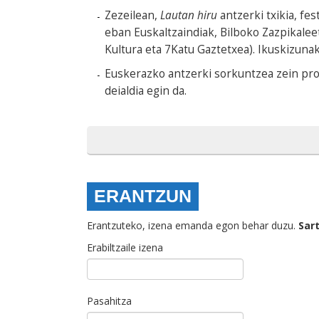
Zezeilean,
Lautan hiru
antzerki txikia, fe
eban Euskaltzaindiak, Bilboko Zazpikalee
Kultura eta 7Katu Gaztetxea). Ikuskizunak
Euskerazko antzerki sorkuntzea zein pr
deialdia egin da.
ERANTZUN
Erantzuteko, izena emanda egon behar duzu.
Sar
Erabiltzaile izena
Pasahitza