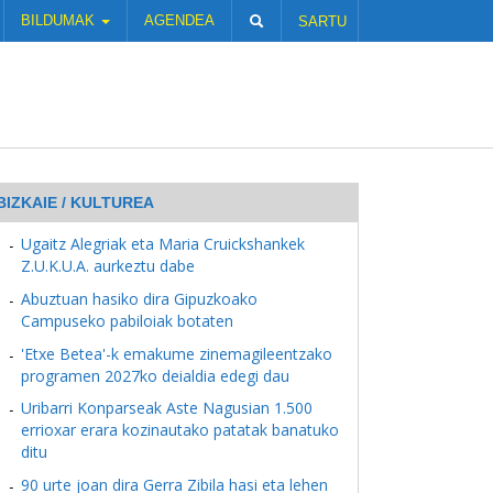
BILDUMAK
AGENDEA
SARTU
BIZKAIE / KULTUREA
Ugaitz Alegriak eta Maria Cruickshankek
Z.U.K.U.A. aurkeztu dabe
Abuztuan hasiko dira Gipuzkoako
Campuseko pabiloiak botaten
'Etxe Betea'-k emakume zinemagileentzako
programen 2027ko deialdia edegi dau
Uribarri Konparseak Aste Nagusian 1.500
errioxar erara kozinautako patatak banatuko
ditu
90 urte joan dira Gerra Zibila hasi eta lehen