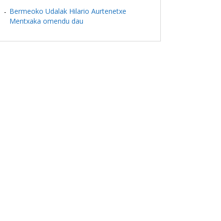
Bermeoko Udalak Hilario Aurtenetxe
Mentxaka omendu dau