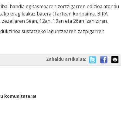
stibal handia egitasmoaren zortzigarren edizioa atondu
tako eragileakaz batera (Tartean konpainia, BIRA
 zezeilaren 5ean, 12an, 19an eta 26an izan ziran.
odukzinoa sustatzeko laguntzearen zazpigarren
Zabaldu artikulua:
tu komunitatera!