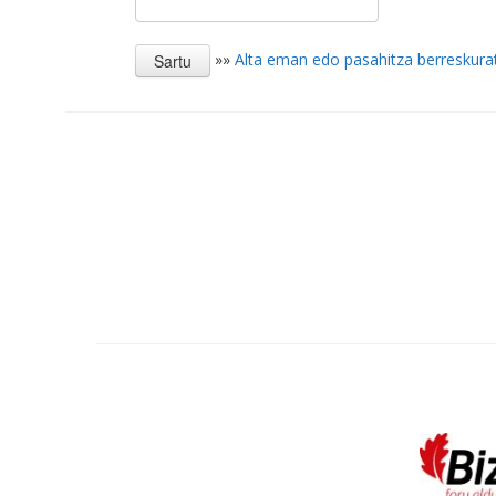
»»
Alta eman edo pasahitza berreskura