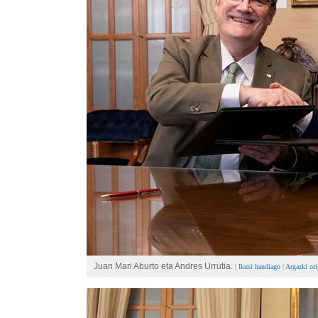
Juan Mari Aburto eta Andres Urrutia.
|
Ikusi handiago
|
Argazki ori