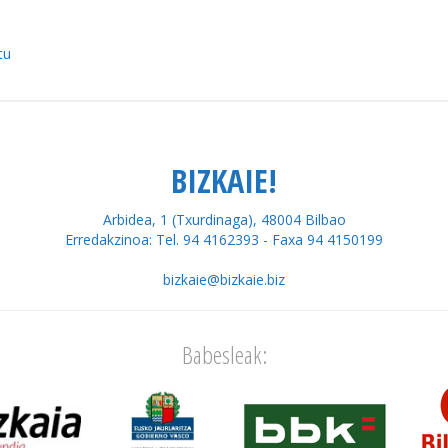
tu
BIZKAIE!
Arbidea, 1 (Txurdinaga), 48004 Bilbao
Erredakzinoa: Tel. 94 4162393 - Faxa 94 4150199
bizkaie@bizkaie.biz
Babesleak: