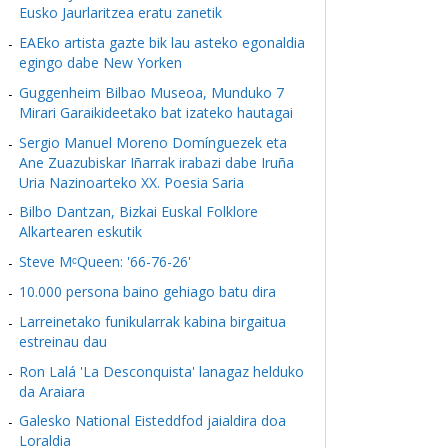
Eusko Jaurlaritzea eratu zanetik
EAEko artista gazte bik lau asteko egonaldia
egingo dabe New Yorken
Guggenheim Bilbao Museoa, Munduko 7
Mirari Garaikideetako bat izateko hautagai
Sergio Manuel Moreno Domínguezek eta
Ane Zuazubiskar Iñarrak irabazi dabe Iruña
Uria Nazinoarteko XX. Poesia Saria
Bilbo Dantzan, Bizkai Euskal Folklore
Alkartearen eskutik
Steve MᶜQueen: '66-76-26'
10.000 persona baino gehiago batu dira
Larreinetako funikularrak kabina birgaitua
estreinau dau
Ron Lalá 'La Desconquista' lanagaz helduko
da Araiara
Galesko National Eisteddfod jaialdira doa
Loraldia