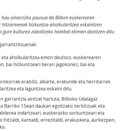
 hau oinarrizko pausua da Bilbon euskerearen
; hitzarmenak hizkuntza-aholkularitzea eskaintzen
ta gure kulturea zabaltzeko hainbat ekimen atontzen ditu
.
arrantzitsuenak:
a eta aholkularitzea emon deutsoz, euskerearen
, bai hizkuntzeari berari jagokonez, bai eta
rokorrak erabiliz, alkarte, erakunde eta herritarrek
ritzea eta laguntzea eskaini ditu.
 garrantzia aintzat hartuta, Bilboko Udalagaz
aza Barriko 15ean daukan egoitzako zerbitzuak eta
abilerea indartzeari, euskerazko sorkuntzeari eta
 hitzaldi, kantaldi, errezitaldi, erakusketa, aurkezpen,
ko.