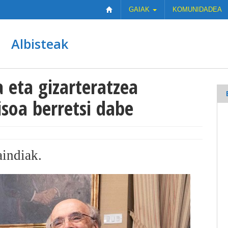
GAIAK
KOMUNIDADEA
Albisteak
 eta gizarteratzea
soa berretsi dabe
aindiak.