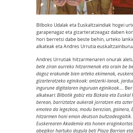
Bilboko Udalak eta Euskaltzaindiak hogei ur
garapenagaz eta gizarteratzeagaz daben kon
hori berretsi dabe beste behin, urteko lank
alkateak eta Andres Urrutia euskaltzainburu
Andres Urrutiak hitzarmenaren onurak alet
bete ziran aurreko hitzarmenak eta orain be b
dagoz erakunde bien arteko ekimenak, euskere
gizarteratzeko eginikoak: antzerki-lanak, jardu
ingurune digitalaren inguruan eginikoak...
. Be
alkateari:
Bilbotik gabiz eta Bizkaia eta Euskal
berean, barriztatze aukerak jorratzen eta azter
emotea da legezkoa, modu berezian, gainera, E
hitzarmen honi emon deutson bultzadeagaitik. B
Euskerearen Akademia eta honen eraginkortasun
abegikor hartuko dogula beti Plaza Barrian et