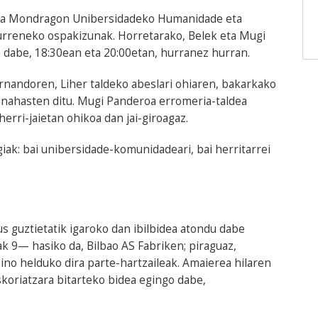
dira Mondragon Unibersidadeko Humanidade eta
urreneko ospakizunak. Horretarako, Belek eta Mugi
 dabe, 18:30ean eta 20:00etan, hurranez hurran.
rnandoren, Liher taldeko abeslari ohiaren, bakarkako
a nahasten ditu. Mugi Panderoa erromeria-taldea
erri-jaietan ohikoa dan jai-giroagaz.
iak: bai unibersidade-komunidadeari, bai herritarrei
 guztietatik igaroko dan ibilbidea atondu dabe
k 9— hasiko da, Bilbao AS Fabriken; piraguaz,
aino helduko dira parte-hartzaileak. Amaierea hilaren
skoriatzara bitarteko bidea egingo dabe,