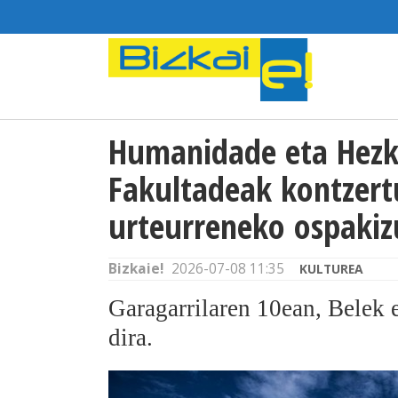
Humanidade eta Hezk
Fakultadeak kontzert
urteurreneko ospaki
Bizkaie!
2026-07-08 11:35
KULTUREA
Garagarrilaren 10ean, Belek 
dira.