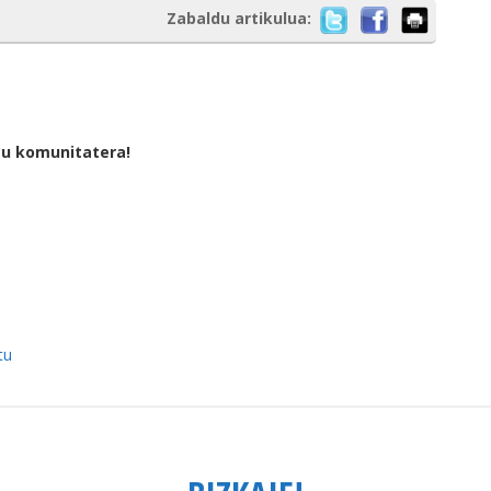
Zabaldu artikulua:
tu komunitatera!
tu