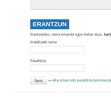
ERANTZUN
Erantzuteko, izena emanda egon behar duzu.
Sar
Erabiltzaile izena
Pasahitza
»»
Alta eman edo pasahitza berreskura