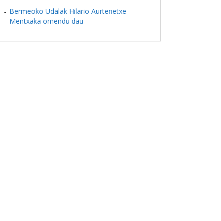
Bermeoko Udalak Hilario Aurtenetxe
Mentxaka omendu dau