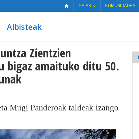
GAIAK
KOMUNIDADEA
Albisteak
untza Zientzien
u bigaz amaituko ditu 50.
zunak
eta Mugi Panderoak taldeak izango