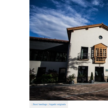
|
Ikusi handiago
|
Argazki originala