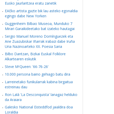
Eusko Jaurlaritzea eratu zanetik
EAEko artista gazte bik lau asteko egonaldia
egingo dabe New Yorken
Guggenheim Bilbao Museoa, Munduko 7
Mirari Garaikideetako bat izateko hautagai
Sergio Manuel Moreno Domínguezek eta
Ane Zuazubiskar Iñarrak irabazi dabe Iruña
Uria Nazinoarteko XX. Poesia Saria
Bilbo Dantzan, Bizkai Euskal Folklore
Alkartearen eskutik
Steve MᶜQueen: '66-76-26'
10.000 persona baino gehiago batu dira
Larreinetako funikularrak kabina birgaitua
estreinau dau
Ron Lalá 'La Desconquista' lanagaz helduko
da Araiara
Galesko National Eisteddfod jaialdira doa
Loraldia