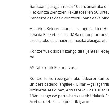
Barikuan, garagarrilaren 10ean, amaituko 
Hezkuntza Zientzien Fakultadearen 50. urte
Panderoak taldeak kontzertu bana eskainiko
Hasteko, Beleren txandea izango da. Lide He
lana da Bele eta soula, R&Ba eta pop uritarr
arduratuko da amaieraz, musika alaiagaz eta h
Kontzertuak doban izango dira, jenteari edeg
be.
AS Fabriketik Eskoriatzara
Kontzertu horreez gan, fakultadearen campus
unibersidadeko langileek. Bihar —garagarrila
bizikletaz eta oinez, Arrasateko Udala auzor
19an izango da: parte-hartzaileek Udalatik E
Aretxabaletako campusetik igarota.