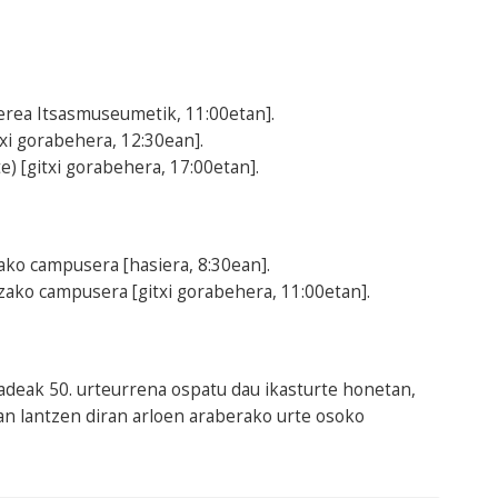
terea Itsasmuseumetik, 11:00etan].
txi gorabehera, 12:30ean].
e) [gitxi gorabehera, 17:00etan].
tako campusera [hasiera, 8:30ean].
zako campusera [gitxi gorabehera, 11:00etan].
deak 50. urteurrena ospatu dau ikasturte honetan,
an lantzen diran arloen araberako urte osoko