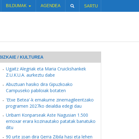
BILDUMAK
AGENDEA
SARTU
BIZKAIE / KULTUREA
Ugaitz Alegriak eta Maria Cruickshankek
Z.U.K.U.A. aurkeztu dabe
Abuztuan hasiko dira Gipuzkoako
Campuseko pabiloiak botaten
'Etxe Betea'-k emakume zinemagileentzako
programen 2027ko deialdia edegi dau
Uribarri Konparseak Aste Nagusian 1.500
errioxar erara kozinautako patatak banatuko
ditu
90 urte joan dira Gerra Zibila hasi eta lehen