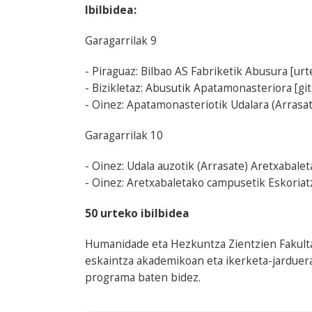
Ibilbidea:
Garagarrilak 9
- Piraguaz: Bilbao AS Fabriketik Abusura [ur
- Bizikletaz: Abusutik Apatamonasteriora [gi
- Oinez: Apatamonasteriotik Udalara (Arrasat
Garagarrilak 10
- Oinez: Udala auzotik (Arrasate) Aretxabale
- Oinez: Aretxabaletako campusetik Eskoriat
50 urteko ibilbidea
Humanidade eta Hezkuntza Zientzien Fakulta
eskaintza akademikoan eta ikerketa-jarduer
programa baten bidez.