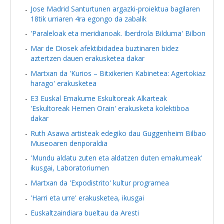
Jose Madrid Santurtunen argazki-proiektua bagilaren
18tik urriaren 4ra egongo da zabalik
'Paraleloak eta meridianoak. Iberdrola Bilduma' Bilbon
Mar de Diosek afektibidadea buztinaren bidez
aztertzen dauen erakusketea dakar
Martxan da 'Kurios – Bitxikerien Kabinetea: Agertokiaz
harago' erakusketea
E3 Euskal Emakume Eskultoreak Alkarteak
'Eskultoreak Hemen Orain' erakusketa kolektiboa
dakar
Ruth Asawa artisteak edegiko dau Guggenheim Bilbao
Museoaren denporaldia
'Mundu aldatu zuten eta aldatzen duten emakumeak'
ikusgai, Laboratoriumen
Martxan da 'Expodistrito' kultur programea
'Harri eta urre' erakusketea, ikusgai
Euskaltzaindiara bueltau da Aresti