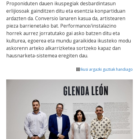
Proponiduten dauen ikuspegiak desbardintasun
erlijiosoak gainditzen ditu eta esentzia konpartiduan
ardazten da. Conversio lanaren kasua da, artistearen
pieza barrienetako bat. Performance/instalazino
horrek aurrez jorratutako gai asko batzen ditu eta
kulturea, egoerea eta mundu garaikidea ikusteko modu
askorenn arteko alkarrizketea sortzeko kapaz dan
hausnarketa-sistemea eregiten dau.
Ikusi argazki guztiak handiago