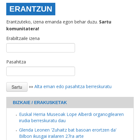
ERANTZUN
Erantzuteko, izena emanda egon behar duzu.
Sartu
komunitatera!
Erabiltzaile izena
Pasahitza
»»
Alta eman edo pasahitza berreskuratu
BIZKAIE / ERAKUSKETAK
Euskal Herria Museoak Lope Alberdi organogilearen
irudia berreskuratu dau
Glenda Leonen 'Zuhaitz bat basoan erortzen da'
Bilbon ikusgai irailaren 27ra arte