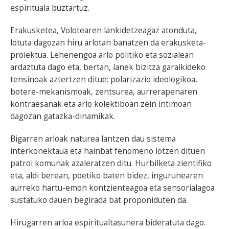
espirituala buztartuz.
Erakusketea, Volotearen lankidetzeagaz atonduta,
lotuta dagozan hiru arlotan banatzen da erakusketa-
proiektua. Lehenengoa arlo politiko eta sozialean
ardaztuta dago eta, bertan, lanek bizitza garaikideko
tensinoak aztertzen ditue: polarizazio ideologikoa,
botere-mekanismoak, zentsurea, aurrerapenaren
kontraesanak eta arlo kolektiboan zein intimoan
dagozan gatazka-dinamikak.
Bigarren arloak naturea lantzen dau sistema
interkonektaua eta hainbat fenomeno lotzen dituen
patroi komunak azaleratzen ditu. Hurbilketa zientifiko
eta, aldi berean, poetiko baten bidez, ingurunearen
aurreko hartu-emon kontzienteagoa eta sensorialagoa
sustatuko dauen begirada bat proponiduten da.
Hirugarren arloa espiritualtasunera bideratuta dago.