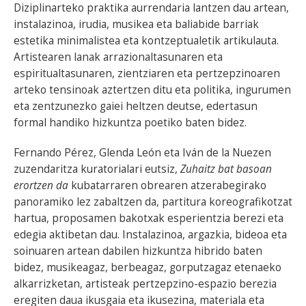
Diziplinarteko praktika aurrendaria lantzen dau artean,
instalazinoa, irudia, musikea eta baliabide barriak
estetika minimalistea eta kontzeptualetik artikulauta.
Artistearen lanak arrazionaltasunaren eta
espiritualtasunaren, zientziaren eta pertzepzinoaren
arteko tensinoak aztertzen ditu eta politika, ingurumen
eta zentzunezko gaiei heltzen deutse, edertasun
formal handiko hizkuntza poetiko baten bidez.
Fernando Pérez, Glenda León eta Iván de la Nuezen
zuzendaritza kuratorialari eutsiz,
Zuhaitz bat basoan
erortzen da
kubatarraren obrearen atzerabegirako
panoramiko lez zabaltzen da, partitura koreografikotzat
hartua, proposamen bakotxak esperientzia berezi eta
edegia aktibetan dau. Instalazinoa, argazkia, bideoa eta
soinuaren artean dabilen hizkuntza hibrido baten
bidez, musikeagaz, berbeagaz, gorputzagaz etenaeko
alkarrizketan, artisteak pertzepzino-espazio berezia
eregiten daua ikusgaia eta ikusezina, materiala eta