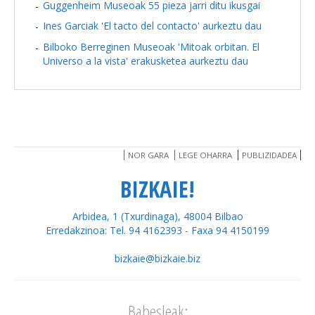
Guggenheim Museoak 55 pieza jarri ditu ikusgai
Ines Garciak 'El tacto del contacto' aurkeztu dau
Bilboko Berreginen Museoak 'Mitoak orbitan. El
Universo a la vista' erakusketea aurkeztu dau
NOR GARA
LEGE OHARRA
PUBLIZIDADEA
BIZKAIE!
Arbidea, 1 (Txurdinaga), 48004 Bilbao
Erredakzinoa: Tel. 94 4162393 - Faxa 94 4150199
bizkaie@bizkaie.biz
Babesleak: