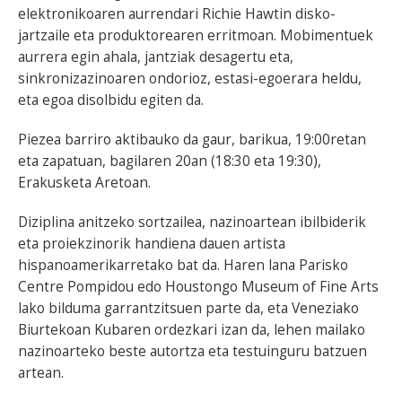
elektronikoaren aurrendari Richie Hawtin disko-
jartzaile eta produktorearen erritmoan. Mobimentuek
aurrera egin ahala, jantziak desagertu eta,
sinkronizazinoaren ondorioz, estasi-egoerara heldu,
eta egoa disolbidu egiten da.
Piezea barriro aktibauko da gaur, barikua, 19:00retan
eta zapatuan, bagilaren 20an (18:30 eta 19:30),
Erakusketa Aretoan.
Diziplina anitzeko sortzailea, nazinoartean ibilbiderik
eta proiekzinorik handiena dauen artista
hispanoamerikarretako bat da. Haren lana Parisko
Centre Pompidou edo Houstongo Museum of Fine Arts
lako bilduma garrantzitsuen parte da, eta Veneziako
Biurtekoan Kubaren ordezkari izan da, lehen mailako
nazinoarteko beste autortza eta testuinguru batzuen
artean.