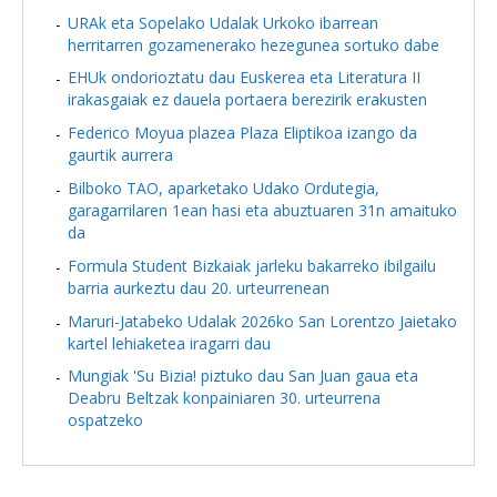
URAk eta Sopelako Udalak Urkoko ibarrean
herritarren gozamenerako hezegunea sortuko dabe
EHUk ondorioztatu dau Euskerea eta Literatura II
irakasgaiak ez dauela portaera berezirik erakusten
Federico Moyua plazea Plaza Eliptikoa izango da
gaurtik aurrera
Bilboko TAO, aparketako Udako Ordutegia,
garagarrilaren 1ean hasi eta abuztuaren 31n amaituko
da
Formula Student Bizkaiak jarleku bakarreko ibilgailu
barria aurkeztu dau 20. urteurrenean
Maruri-Jatabeko Udalak 2026ko San Lorentzo Jaietako
kartel lehiaketea iragarri dau
Mungiak 'Su Bizia! piztuko dau San Juan gaua eta
Deabru Beltzak konpainiaren 30. urteurrena
ospatzeko