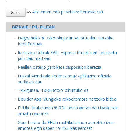
»»
Alta eman edo pasahitza berreskuratu
BIZKAIE / PIL-PILEAN
Dagoeneko % 72ko okupazinoa lortu dau Getxoko
Kirol Portuak
Iurretako Udalak XVIII. Enpresa Proiektuen Lehiaketa
jarri dau martxan
Paellen osteko garbiketa dispositibo berezia
Euskal Mendizale Federazinoak aplikazino ofiziala
aurkeztu dau
Txikigunea, 'Txiki-Botxo' bihurtuko da
Boulder App Mungiako rokodromora heltzeko bidea
EHUko tituludunen % 92k lana topetan dau ikasketak
amaitu ondoren
Gaur hasiko da EHUn matrikulazinoa aurretiko izen-
emotea egin daben 19.453 ikasleentzat