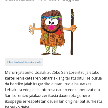
BEREZIAK
ARGAZKIAK
... AUKERA GEHIAGO
|
Ikusi handiago
|
Argazki originala
Maruri-Jatabeko Udalak 2026ko San Lorentzo Jaietako
kartel lehiaketearen oinarriak argitaratu ditu. Helburua
da herriko jaiak iragarriko dituan irudia hautatzea.
Lehiaketa edegia da interesa dauen edozeinentzat eta
San Lorentzo jaiakaz zerikusia dauen eta genero-
ikuspegia errespetetan dauen lan original bat aurkeztu
beharko dabe.