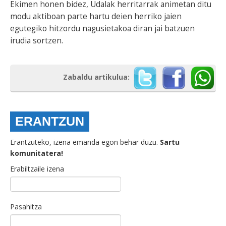
Ekimen honen bidez, Udalak herritarrak animetan ditu
modu aktiboan parte hartu deien herriko jaien
egutegiko hitzordu nagusietakoa diran jai batzuen
irudia sortzen.
Zabaldu artikulua:
ERANTZUN
Erantzuteko, izena emanda egon behar duzu.
Sartu
komunitatera!
Erabiltzaile izena
Pasahitza