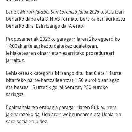
Lanek
Maruri-Jatabe. San Lorentzo Jaiak 2026
testua izan
beharko dabe eta DIN A3 formatu bertikalean aurkeztu
beharko dira. Ezin izango da IA erabili.
Proposamenak 2026ko garagarrilaren 2ko eguerdiko
14:00ak arte aurkeztu daitekez udaletxean,
lehiaketearen oinarrietan ezarritako prozedureari
jarraituz.
Lehiaketeak kategoria bi izango ditu: bat 0 eta 14 urte
bitarteko parte-hartzaileentzat, 150 euroko sariagaz
eta bestea 15 urtetik gorakoentzat, 250 euroko
sariagaz.
Epaimahaiaren erabagia garagarrilaren 8tik aurrera
jakinarazoko da, Udalaren webgunearen eta Udalaren
sare sozialen bidez.