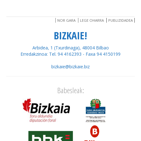
NOR GARA
LEGE OHARRA
PUBLIZIDADEA
BIZKAIE!
Arbidea, 1 (Txurdinaga), 48004 Bilbao
Erredakzinoa: Tel. 94 4162393 - Faxa 94 4150199
bizkaie@bizkaie.biz
Babesleak: