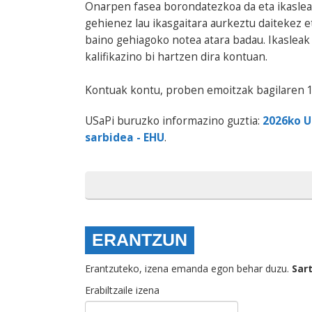
Onarpen fasea borondatezkoa da eta ikasleak
gehienez lau ikasgaitara aurkeztu daitekez e
baino gehiagoko notea atara badau. Ikaslea
kalifikazino bi hartzen dira kontuan.
Kontuak kontu, proben emoitzak bagilaren 1
USaPi buruzko informazino guztia:
2026ko U
sarbidea - EHU
.
ERANTZUN
Erantzuteko, izena emanda egon behar duzu.
Sar
Erabiltzaile izena