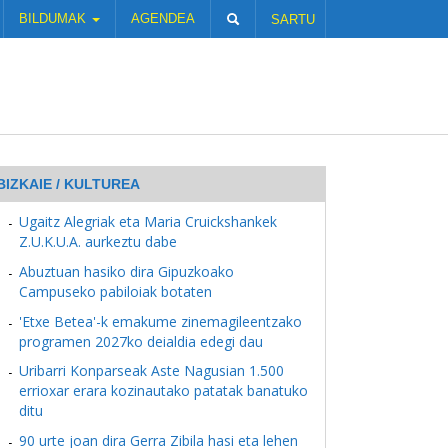
BILDUMAK
AGENDEA
SARTU
BIZKAIE / KULTUREA
Ugaitz Alegriak eta Maria Cruickshankek
Z.U.K.U.A. aurkeztu dabe
Abuztuan hasiko dira Gipuzkoako
Campuseko pabiloiak botaten
'Etxe Betea'-k emakume zinemagileentzako
programen 2027ko deialdia edegi dau
Uribarri Konparseak Aste Nagusian 1.500
errioxar erara kozinautako patatak banatuko
ditu
90 urte joan dira Gerra Zibila hasi eta lehen