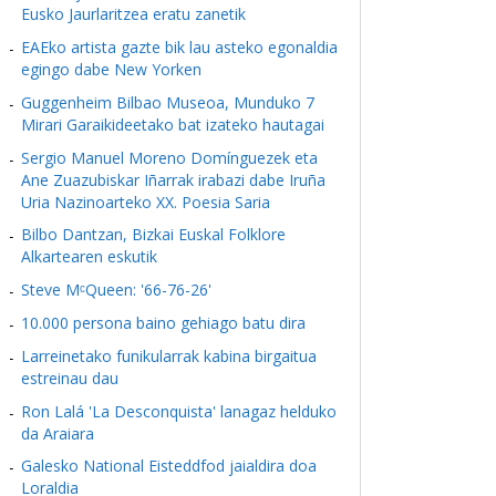
Eusko Jaurlaritzea eratu zanetik
EAEko artista gazte bik lau asteko egonaldia
egingo dabe New Yorken
Guggenheim Bilbao Museoa, Munduko 7
Mirari Garaikideetako bat izateko hautagai
Sergio Manuel Moreno Domínguezek eta
Ane Zuazubiskar Iñarrak irabazi dabe Iruña
Uria Nazinoarteko XX. Poesia Saria
Bilbo Dantzan, Bizkai Euskal Folklore
Alkartearen eskutik
Steve MᶜQueen: '66-76-26'
10.000 persona baino gehiago batu dira
Larreinetako funikularrak kabina birgaitua
estreinau dau
Ron Lalá 'La Desconquista' lanagaz helduko
da Araiara
Galesko National Eisteddfod jaialdira doa
Loraldia