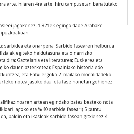
a arte, hilaren 4ra arte, hiru campusetan banatutako
asleei jagokenez, 1.821ek egingo dabe Arabako
Gipuzkoakoan.
u: sarbidea eta onarpena. Sarbide fasearen helburua
izialak egiteko heldutasuna eta oinarrizko
 dira: Gaztelania eta literaturea; Euskerea eta
iko dauen azterketea); Espainiako historia edo
izkuntzea; eta Batxilergoko 2. mailako modalidadeko
tarteko notea jasoko dau, eta fase honetan gehienez
alifikazinoaren artean egindako batez besteko nota
kloari jagoko eta % 40 sarbide faseari) 5 puntu
da, baldin eta ikasleak sarbide fasean gitxienez 4