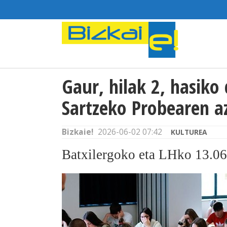
Gaur, hilak 2, hasiko
Sartzeko Probearen a
Bizkaie!
2026-06-02 07:42
KULTUREA
Batxilergoko eta LHko 13.066