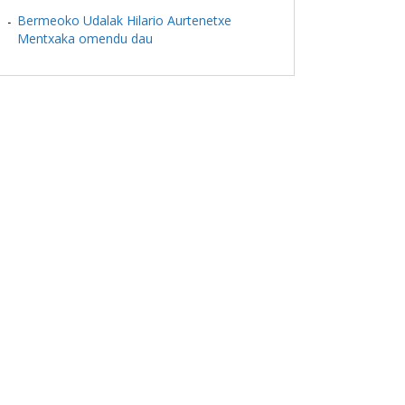
Bermeoko Udalak Hilario Aurtenetxe
Mentxaka omendu dau