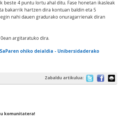
 beste 4 puntu lortu ahal ditu. Fase honetan ikasleak
ta bakarrik hartzen dira kontuan baldin eta 5
k egin nahi dauen gradurako onuragarrienak diran
0ean argitaratuko dira.
SaParen ohiko deialdia - Unibersidaderako
Zabaldu artikulua:
tu komunitatera!