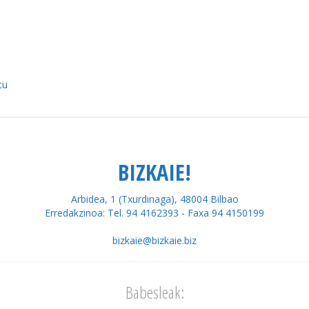
tu
BIZKAIE!
Arbidea, 1 (Txurdinaga), 48004 Bilbao
Erredakzinoa: Tel. 94 4162393 - Faxa 94 4150199
bizkaie@bizkaie.biz
Babesleak: