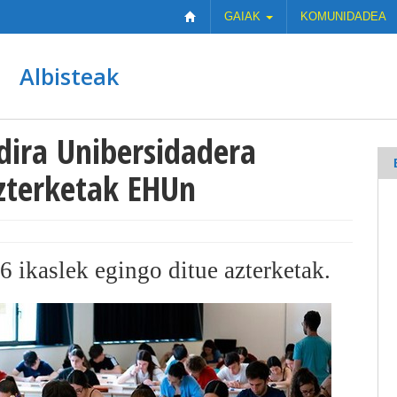
GAIAK
KOMUNIDADEA
Albisteak
 dira Unibersidadera
zterketak EHUn
 ikaslek egingo ditue azterketak.