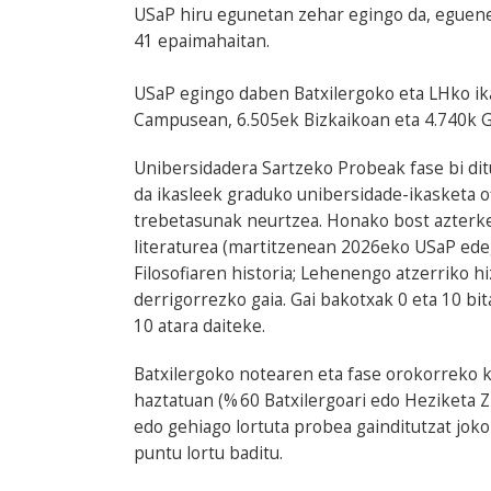
USaP hiru egunetan zehar egingo da, eguener
41 epaimahaitan.
USaP egingo daben Batxilergoko eta LHko ik
Campusean, 6.505ek Bizkaikoan eta 4.740k 
Unibersidadera Sartzeko Probeak fase bi dit
da ikasleek graduko unibersidade-ikasketa of
trebetasunak neurtzea. Honako bost azterketa
literaturea (martitzenean 2026eko USaP edeg
Filosofiaren historia; Lehenengo atzerriko h
derrigorrezko gaia. Gai bakotxak 0 eta 10 bi
10 atara daiteke.
Batxilergoko notearen eta fase orokorreko k
haztatuan (% 60 Batxilergoari edo Heziketa Zi
edo gehiago lortuta probea gainditutzat joko 
puntu lortu baditu.