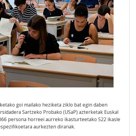
ketako goi mailako heziketa ziklo bat egin daben
rsidadera Sartzeko Probako (USaP) azterketak Euskal
066 persona horreei aurreko ikasturteetako 522 ikasle
espezifikoetara aurkezten diranak.