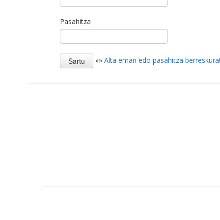
Pasahitza
»»
Alta eman edo pasahitza berreskura