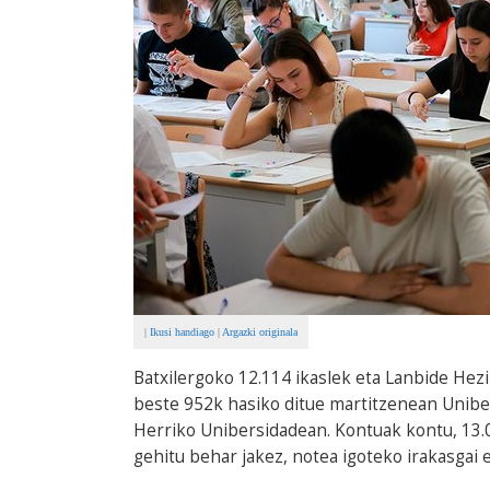
|
Ikusi handiago
|
Argazki originala
Batxilergoko 12.114 ikaslek eta Lanbide Hezi
beste 952k hasiko ditue martitzenean Unibe
Herriko Unibersidadean. Kontuak kontu, 13.
gehitu behar jakez, notea igoteko irakasgai 