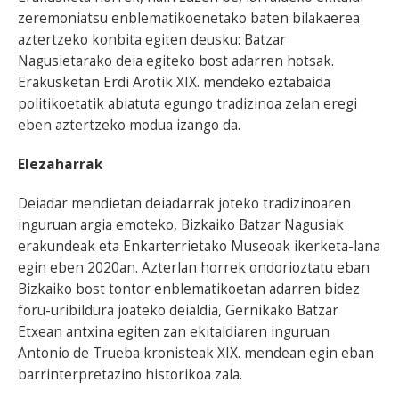
zeremoniatsu enblematikoenetako baten bilakaerea
aztertzeko konbita egiten deusku: Batzar
Nagusietarako deia egiteko bost adarren hotsak.
Erakusketan Erdi Arotik XIX. mendeko eztabaida
politikoetatik abiatuta egungo tradizinoa zelan eregi
eben aztertzeko modua izango da.
Elezaharrak
Deiadar mendietan deiadarrak joteko tradizinoaren
inguruan argia emoteko, Bizkaiko Batzar Nagusiak
erakundeak eta Enkarterrietako Museoak ikerketa-lana
egin eben 2020an. Azterlan horrek ondorioztatu eban
Bizkaiko bost tontor enblematikoetan adarren bidez
foru-uribildura joateko deialdia, Gernikako Batzar
Etxean antxina egiten zan ekitaldiaren inguruan
Antonio de Trueba kronisteak XIX. mendean egin eban
barrinterpretazino historikoa zala.