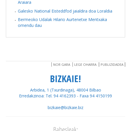
Araiara
Galesko National Eisteddfod jaialdira doa Loraldia
Bermeoko Udalak Hilario Aurtenetxe Mentxaka
omendu dau
NOR GARA
LEGE OHARRA
PUBLIZIDADEA
BIZKAIE!
Arbidea, 1 (Txurdinaga), 48004 Bilbao
Erredakzinoa: Tel. 94 4162393 - Faxa 94 4150199
bizkaie@bizkaie.biz
Babesleak: