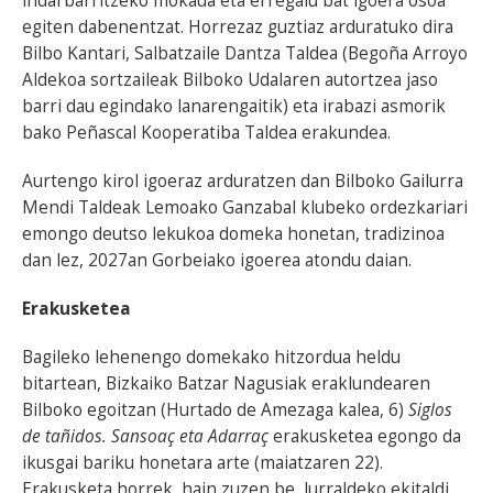
indarbarritzeko mokaua eta erregalu bat igoera osoa
egiten dabenentzat. Horrezaz guztiaz arduratuko dira
Bilbo Kantari, Salbatzaile Dantza Taldea (Begoña Arroyo
Aldekoa sortzaileak Bilboko Udalaren autortzea jaso
barri dau egindako lanarengaitik) eta irabazi asmorik
bako Peñascal Kooperatiba Taldea erakundea.
Aurtengo kirol igoeraz arduratzen dan Bilboko Gailurra
Mendi Taldeak Lemoako Ganzabal klubeko ordezkariari
emongo deutso lekukoa domeka honetan, tradizinoa
dan lez, 2027an Gorbeiako igoerea atondu daian.
Erakusketea
Bagileko lehenengo domekako hitzordua heldu
bitartean, Bizkaiko Batzar Nagusiak eraklundearen
Bilboko egoitzan (Hurtado de Amezaga kalea, 6)
Siglos
de tañidos. Sansoaç eta Adarraç
erakusketea egongo da
ikusgai bariku honetara arte (maiatzaren 22).
Erakusketa horrek, hain zuzen be, lurraldeko ekitaldi