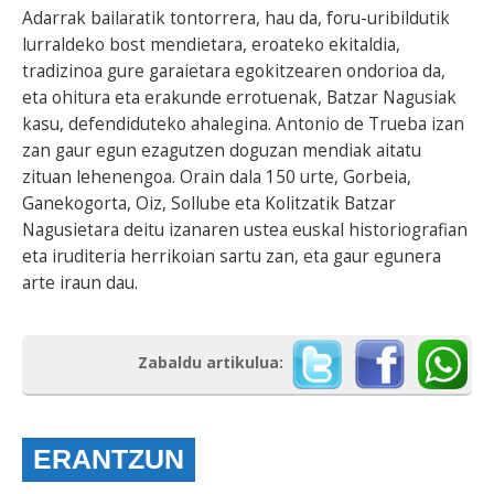
Adarrak bailaratik tontorrera, hau da, foru-uribildutik
lurraldeko bost mendietara, eroateko ekitaldia,
tradizinoa gure garaietara egokitzearen ondorioa da,
eta ohitura eta erakunde errotuenak, Batzar Nagusiak
kasu, defendiduteko ahalegina. Antonio de Trueba izan
zan gaur egun ezagutzen doguzan mendiak aitatu
zituan lehenengoa. Orain dala 150 urte, Gorbeia,
Ganekogorta, Oiz, Sollube eta Kolitzatik Batzar
Nagusietara deitu izanaren ustea euskal historiografian
eta iruditeria herrikoian sartu zan, eta gaur egunera
arte iraun dau.
Zabaldu artikulua:
ERANTZUN