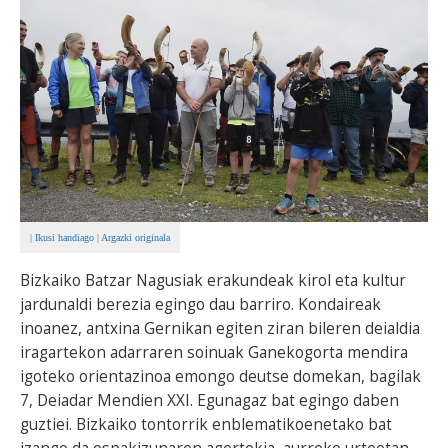
BEREZIAK
ARGAZKIAK
... AUKERA GEHIAGO
|
Ikusi handiago
|
Argazki originala
Bizkaiko Batzar Nagusiak erakundeak kirol eta kultur
jardunaldi berezia egingo dau barriro. Kondaireak
inoanez, antxina Gernikan egiten ziran bileren deialdia
iragartekon adarraren soinuak Ganekogorta mendira
igoteko orientazinoa emongo deutse domekan, bagilak
7, Deiadar Mendien XXI. Egunagaz bat egingo daben
guztiei. Bizkaiko tontorrik enblematikoenetako bat