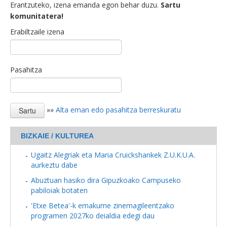
Erantzuteko, izena emanda egon behar duzu.
Sartu
komunitatera!
Erabiltzaile izena
Pasahitza
»»
Alta eman edo pasahitza berreskuratu
BIZKAIE / KULTUREA
Ugaitz Alegriak eta Maria Cruickshankek Z.U.K.U.A.
aurkeztu dabe
Abuztuan hasiko dira Gipuzkoako Campuseko
pabiloiak botaten
'Etxe Betea'-k emakume zinemagileentzako
programen 2027ko deialdia edegi dau