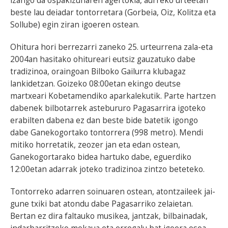
izango da ospakizunaren agertokia, aurreko urteetan
beste lau deiadar tontorretara (Gorbeia, Oiz, Kolitza eta
Sollube) egin ziran igoeren ostean.
Ohitura hori berrezarri zaneko 25. urteurrena zala-eta
2004an hasitako ohitureari eutsiz gauzatuko dabe
tradizinoa, oraingoan Bilboko Gailurra klubagaz
lankidetzan. Goizeko 08:00etan ekingo deutse
martxeari Kobetamendiko aparkalekutik. Parte hartzen
dabenek bilbotarrek astebururo Pagasarrira igoteko
erabilten dabena ez dan beste bide batetik igongo
dabe Ganekogortako tontorrera (998 metro). Mendi
mitiko horretatik, zeozer jan eta edan ostean,
Ganekogortarako bidea hartuko dabe, eguerdiko
12:00etan adarrak joteko tradizinoa zintzo beteteko.
Tontorreko adarren soinuaren ostean, atontzaileek jai-
gune txiki bat atondu dabe Pagasarriko zelaietan.
Bertan ez dira faltauko musikea, jantzak, bilbainadak,