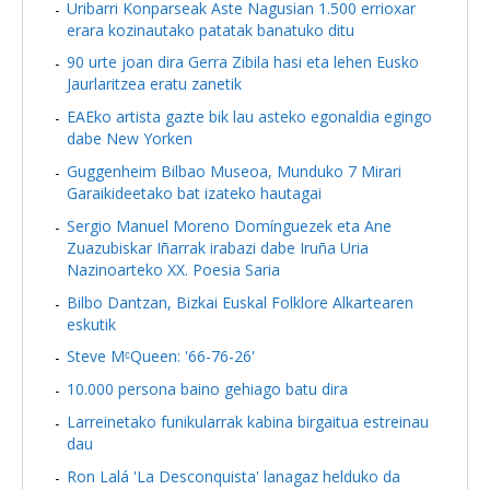
Uribarri Konparseak Aste Nagusian 1.500 errioxar
erara kozinautako patatak banatuko ditu
90 urte joan dira Gerra Zibila hasi eta lehen Eusko
Jaurlaritzea eratu zanetik
EAEko artista gazte bik lau asteko egonaldia egingo
dabe New Yorken
Guggenheim Bilbao Museoa, Munduko 7 Mirari
Garaikideetako bat izateko hautagai
Sergio Manuel Moreno Domínguezek eta Ane
Zuazubiskar Iñarrak irabazi dabe Iruña Uria
Nazinoarteko XX. Poesia Saria
Bilbo Dantzan, Bizkai Euskal Folklore Alkartearen
eskutik
Steve MᶜQueen: '66-76-26'
10.000 persona baino gehiago batu dira
Larreinetako funikularrak kabina birgaitua estreinau
dau
Ron Lalá 'La Desconquista' lanagaz helduko da