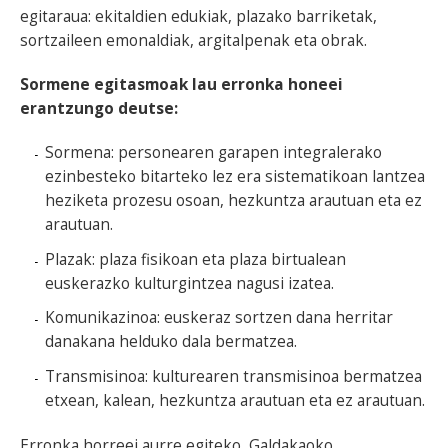
egitaraua: ekitaldien edukiak, plazako barriketak,
sortzaileen emonaldiak, argitalpenak eta obrak.
Sormene egitasmoak lau erronka honeei
erantzungo deutse:
Sormena: personearen garapen integralerako
ezinbesteko bitarteko lez era sistematikoan lantzea
heziketa prozesu osoan, hezkuntza arautuan eta ez
arautuan.
Plazak: plaza fisikoan eta plaza birtualean
euskerazko kulturgintzea nagusi izatea.
Komunikazinoa: euskeraz sortzen dana herritar
danakana helduko dala bermatzea.
Transmisinoa: kulturearen transmisinoa bermatzea
etxean, kalean, hezkuntza arautuan eta ez arautuan.
Erronka horreei aurre egiteko, Galdakaoko