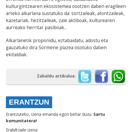
kulturgintzearen ekosistemea osotzen daben eragileen
arteko alkarlana sustatuko da: sortzaileak, atontzaileak,
kazetariak, hezitzaileak, zale aktiboak, kulturearen
aurreako herritar pasiboak...
Alkarlanetik proponidu, eztabaidatu, adostu eta
gauzatuko dira Sormene plazea osotuko daben
ekitaldiak.
Zabaldu artikulua:
ERANTZUN
Erantzuteko, izena emanda egon behar duzu.
Sartu
komunitatera!
Erabiltzaile izena