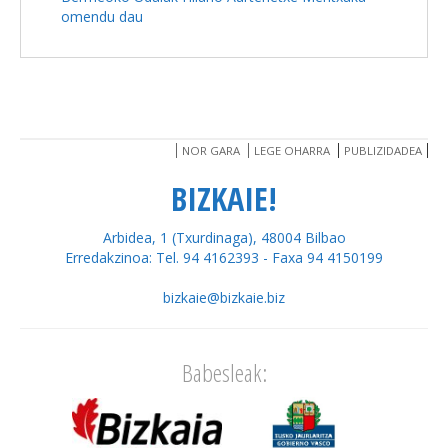
omendu dau
NOR GARA
LEGE OHARRA
PUBLIZIDADEA
BIZKAIE!
Arbidea, 1 (Txurdinaga), 48004 Bilbao
Erredakzinoa: Tel. 94 4162393 - Faxa 94 4150199
bizkaie@bizkaie.biz
Babesleak: