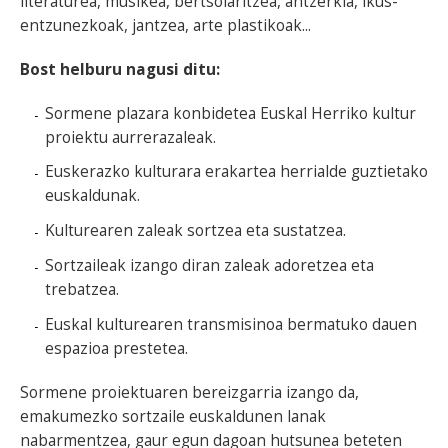
literaturea, musikea, bertsolaritzea, antzerkia, ikus-
entzunezkoak, jantzea, arte plastikoak...
Bost helburu nagusi ditu:
Sormene plazara konbidetea Euskal Herriko kultur
proiektu aurrerazaleak.
Euskerazko kulturara erakartea herrialde guztietako
euskaldunak.
Kulturearen zaleak sortzea eta sustatzea.
Sortzaileak izango diran zaleak adoretzea eta
trebatzea.
Euskal kulturearen transmisinoa bermatuko dauen
espazioa prestetea.
Sormene proiektuaren bereizgarria izango da,
emakumezko sortzaile euskaldunen lanak
nabarmentzea, gaur egun dagoan hutsunea beteten