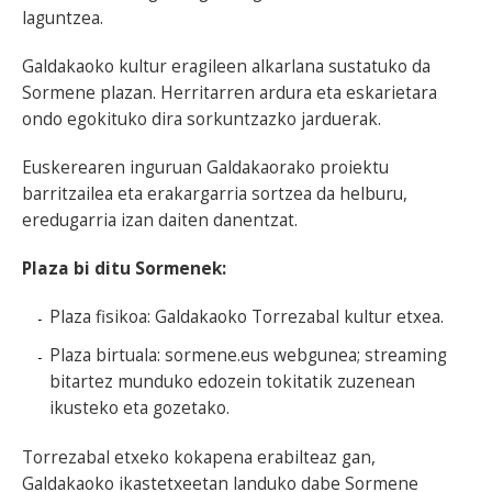
laguntzea.
Galdakaoko kultur eragileen alkarlana sustatuko da
Sormene plazan. Herritarren ardura eta eskarietara
ondo egokituko dira sorkuntzazko jarduerak.
Euskerearen inguruan Galdakaorako proiektu
barritzailea eta erakargarria sortzea da helburu,
eredugarria izan daiten danentzat.
Plaza bi ditu Sormenek:
Plaza fisikoa: Galdakaoko Torrezabal kultur etxea.
Plaza birtuala: sormene.eus webgunea; streaming
bitartez munduko edozein tokitatik zuzenean
ikusteko eta gozetako.
Torrezabal etxeko kokapena erabilteaz gan,
Galdakaoko ikastetxeetan landuko dabe Sormene