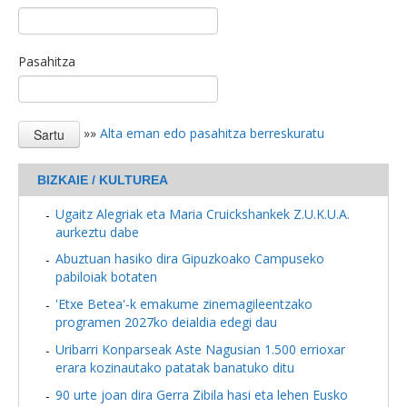
Pasahitza
»»
Alta eman edo pasahitza berreskuratu
BIZKAIE / KULTUREA
Ugaitz Alegriak eta Maria Cruickshankek Z.U.K.U.A.
aurkeztu dabe
Abuztuan hasiko dira Gipuzkoako Campuseko
pabiloiak botaten
'Etxe Betea'-k emakume zinemagileentzako
programen 2027ko deialdia edegi dau
Uribarri Konparseak Aste Nagusian 1.500 errioxar
erara kozinautako patatak banatuko ditu
90 urte joan dira Gerra Zibila hasi eta lehen Eusko