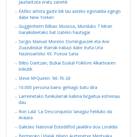
Jaurlaritzea eratu zanetik
EAEko artista gazte bik lau asteko egonaldia egingo
dabe New Yorken
Guggenheim Bilbao Museoa, Munduko 7 Mirari
Garaikideetako bat izateko hautagai
Sergio Manuel Moreno Domínguezek eta Ane
Zuazubiskar Iñarrak irabazi dabe Iruña Uria
Nazinoarteko XX. Poesia Saria
Bilbo Dantzan, Bizkai Euskal Folklore Alkartearen
eskutik
Steve MᶜQueen: '66-76-26'
10.000 persona baino gehiago batu dira
Larreinetako funikularrak kabina birgaitua estreinau
dau
Ron Lalá 'La Desconquista' lanagaz helduko da
Araiara
Galesko National Eisteddfod jaialdira doa Loraldia
Bermeoko Udalak Hilario Aurtenetxe Mentxaka