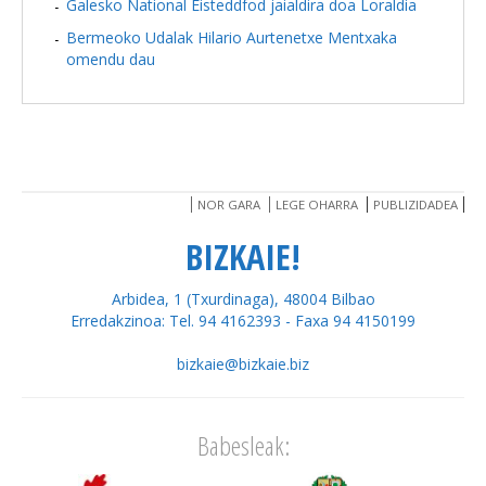
Galesko National Eisteddfod jaialdira doa Loraldia
Bermeoko Udalak Hilario Aurtenetxe Mentxaka
omendu dau
NOR GARA
LEGE OHARRA
PUBLIZIDADEA
BIZKAIE!
Arbidea, 1 (Txurdinaga), 48004 Bilbao
Erredakzinoa: Tel. 94 4162393 - Faxa 94 4150199
bizkaie@bizkaie.biz
Babesleak: