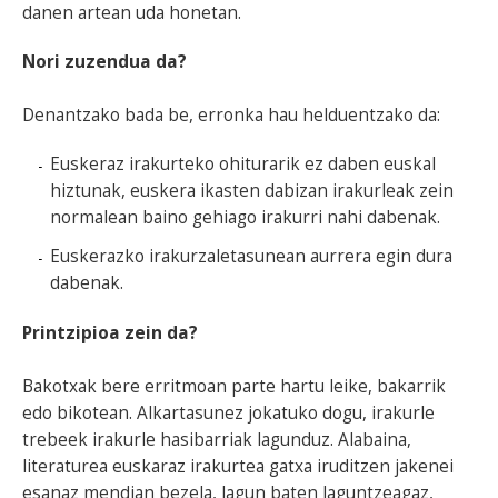
danen artean uda honetan.
Nori zuzendua da?
Denantzako bada be, erronka hau helduentzako da:
Euskeraz irakurteko ohiturarik ez daben euskal
hiztunak, euskera ikasten dabizan irakurleak zein
normalean baino gehiago irakurri nahi dabenak.
Euskerazko irakurzaletasunean aurrera egin dura
dabenak.
Printzipioa zein da?
Bakotxak bere erritmoan parte hartu leike, bakarrik
edo bikotean. Alkartasunez jokatuko dogu, irakurle
trebeek irakurle hasibarriak lagunduz. Alabaina,
literaturea euskaraz irakurtea gatxa iruditzen jakenei
esanaz mendian bezela, lagun baten laguntzeagaz,