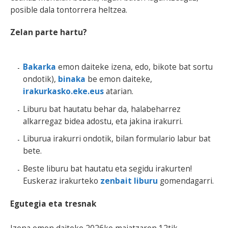
posible dala tontorrera heltzea.
Zelan parte hartu?
Bakarka
emon daiteke izena, edo, bikote bat sortu
ondotik),
binaka
be emon daiteke,
irakurkasko.eke.eus
atarian.
Liburu bat hautatu behar da, halabeharrez
alkarregaz bidea adostu, eta jakina irakurri.
Liburua irakurri ondotik, bilan formulario labur bat
bete.
Beste liburu bat hautatu eta segidu irakurten!
Euskeraz irakurteko
zenbait liburu
gomendagarri.
Egutegia eta tresnak