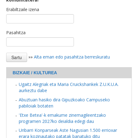
Erabiltzaile izena
Pasahitza
»»
Alta eman edo pasahitza berreskuratu
BIZKAIE / KULTUREA
Ugaitz Alegriak eta Maria Cruickshankek Z.U.K.U.A.
aurkeztu dabe
Abuztuan hasiko dira Gipuzkoako Campuseko
pabiloiak botaten
'Etxe Betea'-k emakume zinemagileentzako
programen 2027ko deialdia edegi dau
Uribarri Konparseak Aste Nagusian 1.500 errioxar
erara kozinautako patatak banatuko ditu