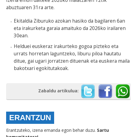
Izena emon daiteke 2026ko maiatzaren 12tik
abuztuaren 31ra arte.
Ekitaldia Ziburuko azokan hasiko da bagilaren 6an
eta irakurketa garaia amaituko da 2026ko irailaren
30ean.
Helduei euskeraz irakurteko gogoa pizteko eta
urrats horretan laguntzeko, liburu piloa hautatu
ditue, gai ugari jorratzen dituenak eta euskera maila
bakotxari egokitutakoak.
Zabaldu artikulua:
ERANTZUN
Erantzuteko, izena emanda egon behar duzu.
Sartu
komunitatera!