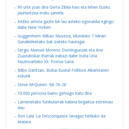
90 urte joan dira Gerra Zibila hasi eta lehen Eusko
Jaurlaritzea eratu zanetik
EAEko artista gazte bik lau asteko egonaldia egingo
dabe New Yorken
Guggenheim Bilbao Museoa, Munduko 7 Mirari
Garaikideetako bat izateko hautagai
Sergio Manuel Moreno Domínguezek eta Ane
Zuazubiskar Iñarrak irabazi dabe Iruña Uria
Nazinoarteko XX. Poesia Saria
Bilbo Dantzan, Bizkai Euskal Folklore Alkartearen
eskutik
Steve MᶜQueen: '66-76-26'
10.000 persona baino gehiago batu dira
Larreinetako funikularrak kabina birgaitua estreinau
dau
Ron Lalá 'La Desconquista' lanagaz helduko da
Araiara