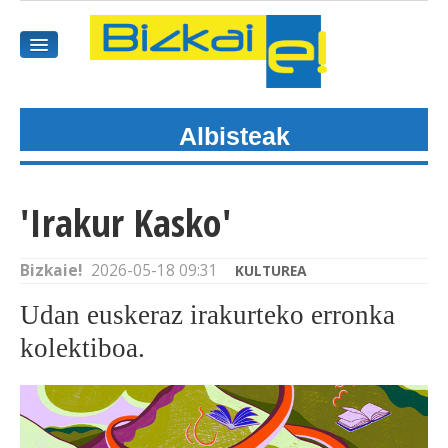
Albisteak
HASIEREA
HARPIDETU
'Irakur Kasko'
GAIAK
Bizkaie!
2026-05-18 09:31
KULTUREA
AGENDEA
Udan euskeraz irakurteko erronka
KOMUNITATEA
kolektiboa.
ALBISTE GUZTIAK
BIDEOAK