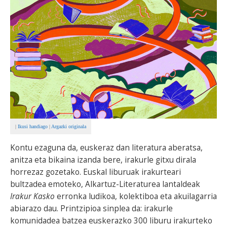
BEREZIAK
ARGAZKIAK
... AUKERA GEHIAGO
|
Ikusi handiago
|
Argazki originala
Kontu ezaguna da, euskeraz dan literatura aberatsa,
anitza eta bikaina izanda bere, irakurle gitxu dirala
horrezaz gozetako. Euskal liburuak irakurteari
bultzadea emoteko, Alkartuz-Literaturea lantaldeak
Irakur Kasko
erronka ludikoa, kolektiboa eta akuilagarria
abiarazo dau. Printzipioa sinplea da: irakurle
komunidadea batzea euskerazko 300 liburu irakurteko