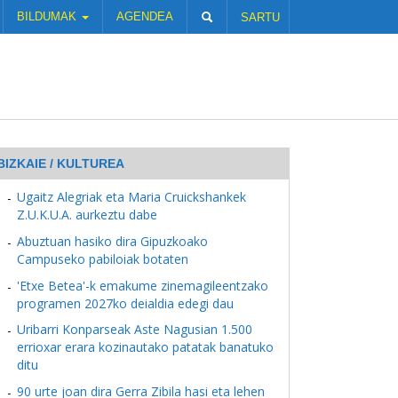
BILDUMAK
AGENDEA
SARTU
BIZKAIE / KULTUREA
Ugaitz Alegriak eta Maria Cruickshankek
Z.U.K.U.A. aurkeztu dabe
Abuztuan hasiko dira Gipuzkoako
Campuseko pabiloiak botaten
'Etxe Betea'-k emakume zinemagileentzako
programen 2027ko deialdia edegi dau
Uribarri Konparseak Aste Nagusian 1.500
errioxar erara kozinautako patatak banatuko
ditu
90 urte joan dira Gerra Zibila hasi eta lehen