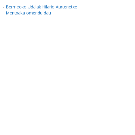
Bermeoko Udalak Hilario Aurtenetxe
Mentxaka omendu dau