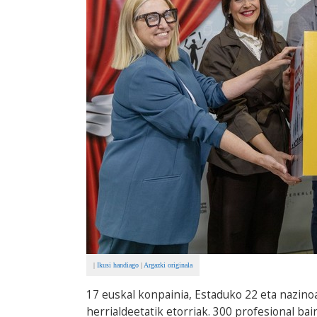
|
Ikusi handiago
|
Argazki originala
17 euskal konpainia, Estaduko 22 eta nazinoar
herrialdeetatik etorriak. 300 profesional ba