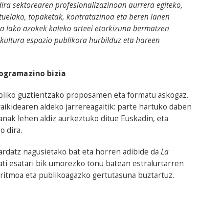
ira sektorearen profesionalizazinoan aurrera egiteko,
tuelako, topaketak, kontratazinoa eta beren lanen
a lako azokek kaleko arteei etorkizuna bermatzen
 kultura espazio publikora hurbilduz eta hareen
rogramazino bizia
ubliko guztientzako proposamen eta formatu askogaz.
ikidearen aldeko jarrereagaitik: parte hartuko daben
anak lehen aldiz aurkeztuko ditue Euskadin, eta
o dira.
ardatz nagusietako bat eta horren adibide da
La
ati esatari bik umorezko tonu batean estralurtarren
erritmoa eta publikoagazko gertutasuna buztartuz.