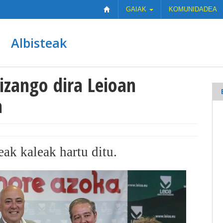
GAIAK
KOMUNIDADEA
Albisteak
izango dira Leioan
a
k kaleak hartu ditu.