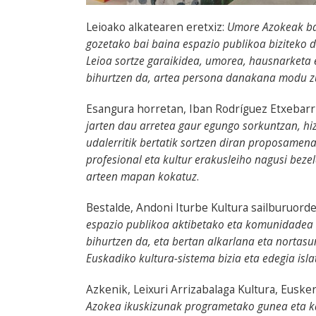
Leioako alkatearen eretxiz:
Umore Azokeak bar
gozetako bai baina espazio publikoa biziteko
Leioa sortze garaikidea, umorea, hausnarketa e
bihurtzen da, artea persona danakana modu zu
Esangura horretan, Iban Rodríguez Etxebarr
jarten dau arretea gaur egungo sorkuntzan, hiz
udalerritik bertatik sortzen diran proposame
profesional eta kultur erakusleiho nagusi beze
arteen mapan kokatuz
.
Bestalde, Andoni Iturbe Kultura sailburuo
espazio publikoa aktibetako eta komunidadea 
bihurtzen da, eta bertan alkarlana eta norta
Euskadiko kultura-sistema bizia eta edegia is
Azkenik, Leixuri Arrizabalaga Kultura, Eusk
Azokea ikuskizunak programetako gunea eta kal