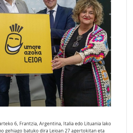
teko 6, Frantzia, Argentina, Italia edo Lituania lako
ino gehiago batuko dira Leioan 27 agertokitan eta