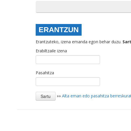
ERANTZUN
Erantzuteko, izena emanda egon behar duzu.
Sar
Erabiltzaile izena
Pasahitza
»»
Alta eman edo pasahitza berreskura