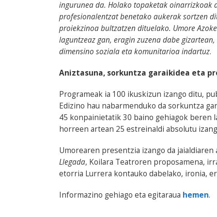
ingurunea da. Holako topaketak oinarrizkoak d
profesionalentzat benetako aukerak sortzen di
proiekzinoa bultzatzen dituelako. Umore Azoke
laguntzeaz gan, eragin zuzena dabe gizartean,
dimensino soziala eta komunitarioa indartuz
.
Aniztasuna, sorkuntza garaikidea eta p
Programeak ia 100 ikuskizun izango ditu, p
Edizino hau nabarmenduko da sorkuntza gara
45 konpainietatik 30 baino gehiagok beren l
horreen artean 25 estreinaldi absolutu izang
Umorearen presentzia izango da jaialdiaren 
Llegada
, Koilara Teatroren proposamena, irr
etorria Lurrera kontauko dabelako, ironia, 
Informazino gehiago eta egitaraua
hemen
.