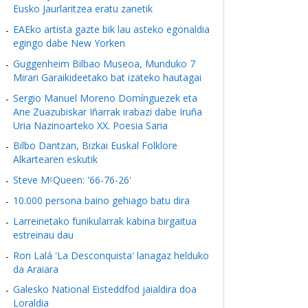
Eusko Jaurlaritzea eratu zanetik
EAEko artista gazte bik lau asteko egonaldia
egingo dabe New Yorken
Guggenheim Bilbao Museoa, Munduko 7
Mirari Garaikideetako bat izateko hautagai
Sergio Manuel Moreno Domínguezek eta
Ane Zuazubiskar Iñarrak irabazi dabe Iruña
Uria Nazinoarteko XX. Poesia Saria
Bilbo Dantzan, Bizkai Euskal Folklore
Alkartearen eskutik
Steve MᶜQueen: '66-76-26'
10.000 persona baino gehiago batu dira
Larreinetako funikularrak kabina birgaitua
estreinau dau
Ron Lalá 'La Desconquista' lanagaz helduko
da Araiara
Galesko National Eisteddfod jaialdira doa
Loraldia