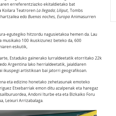
rearen erreferentziazko ekitaldietako bat
 Koilara Teatroren
La llegada
;
Liliput
, Tombs
-hartzailea edo
Buenas noches, Europa
Animasurren
tura-egutegiko hitzordu nagusietakoa hemen da. Lau
eta musikako 100 ikuskizunez beteko da, 600
iaren eskutik,
rte, Estaduko gainerako lurraldeetatik etorritako 22k
a edo Argentina lako herrialdeetatik, jaialdiaren
i ikuspegi artistikoan bai jatorri geografikoan.
na eta edizino honetako zehetasunak emoteko
riguez Etxebarriak emon ditu azalpenak eta haregaz
 sailburuordea, Andoni Iturbe eta eta Bizkaiko Foru
a, Leixuri Arrizabalaga.