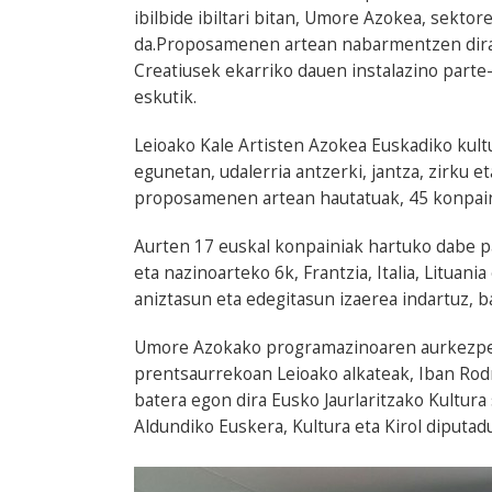
ibilbide ibiltari bitan, Umore Azokea, sekto
da.Proposamenen artean nabarmentzen dira
Creatiusek ekarriko dauen instalazino parte
eskutik.
Leioako Kale Artisten Azokea Euskadiko kul
egunetan, udalerria antzerki, jantza, zirku 
proposamenen artean hautatuak, 45 konpain
Aurten 17 euskal konpainiak hartuko dabe pa
eta nazinoarteko 6k, Frantzia, Italia, Lituani
aniztasun eta edegitasun izaerea indartuz, ba
Umore Azokako programazinoaren aurkezpe
prentsaurrekoan Leioako alkateak, Iban Rod
batera egon dira Eusko Jaurlaritzako Kultura
Aldundiko Euskera, Kultura eta Kirol diputadu