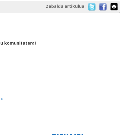
Zabaldu artikulua:
tu komunitatera!
tu