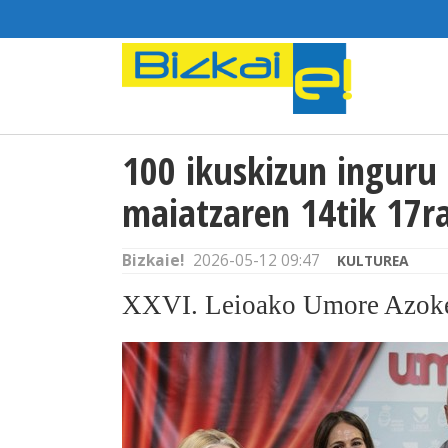
100 ikuskizun inguru 
maiatzaren 14tik 17r
Bizkaie!
2026-05-12 09:47
KULTUREA
XXVI. Leioako Umore Azokea