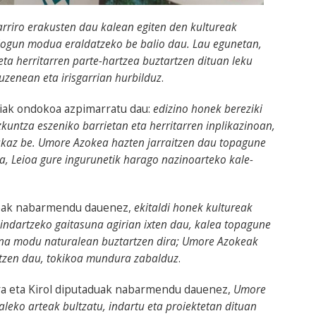
riro erakusten dau kalean egiten den kultureak
 dogun modua eraldatzeko be balio dau. Lau egunetan,
ta herritarren parte-hartzea buztartzen dituan leku
zenean eta irisgarrian hurbilduz
.
iak ondokoa azpimarratu dau:
edizino honek bereziki
kuntza eszeniko barrietan eta herritarren inplikazinoan,
nakaz be. Umore Azokea hazten jarraitzen dau topagune
la, Leioa gure ingurunetik harago nazinoarteko kale-
rdeak nabarmendu dauenez,
ekitaldi honek kultureak
indartzeko gaitasuna agirian ixten dau, kalea topagune
suna modu naturalean buztartzen dira; Umore Azokeak
latzen dau, tokikoa mundura zabalduz
.
era eta Kirol diputaduak nabarmendu dauenez,
Umore
eko arteak bultzatu, indartu eta proiektetan dituan