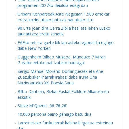
programen 2027ko deialdia edegi dau
Uribarri Konparseak Aste Nagusian 1.500 errioxar
erara kozinautako patatak banatuko ditu
90 urte joan dira Gerra Zibila hasi eta lehen Eusko
Jaurlaritzea eratu zanetik
EAEko artista gazte bik lau asteko egonaldia egingo
dabe New Yorken
Guggenheim Bilbao Museoa, Munduko 7 Mirari
Garaikideetako bat izateko hautagai
Sergio Manuel Moreno Domínguezek eta Ane
Zuazubiskar Iñarrak irabazi dabe Iruña Uria
Nazinoarteko XX. Poesia Saria
Bilbo Dantzan, Bizkai Euskal Folklore Alkartearen
eskutik
Steve MᶜQueen: '66-76-26'
10.000 persona baino gehiago batu dira
Larreinetako funikularrak kabina birgaitua estreinau
dau