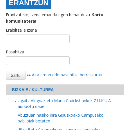
ERANTZUN
Erantzuteko, izena emanda egon behar duzu.
Sartu
komunitatera!
Erabiltzaile izena
Pasahitza
»»
Alta eman edo pasahitza berreskuratu
BIZKAIE / KULTUREA
Ugaitz Alegriak eta Maria Cruickshankek Z.U.K.U.A.
aurkeztu dabe
Abuztuan hasiko dira Gipuzkoako Campuseko
pabiloiak botaten
'Etxe Betea'-k emakume zinemagileentzako