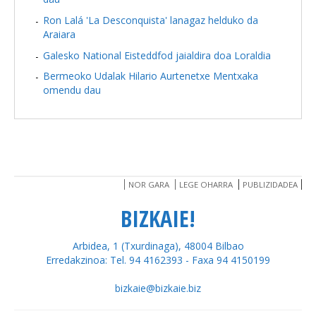
Ron Lalá 'La Desconquista' lanagaz helduko da
Araiara
Galesko National Eisteddfod jaialdira doa Loraldia
Bermeoko Udalak Hilario Aurtenetxe Mentxaka
omendu dau
NOR GARA
LEGE OHARRA
PUBLIZIDADEA
BIZKAIE!
Arbidea, 1 (Txurdinaga), 48004 Bilbao
Erredakzinoa: Tel. 94 4162393 - Faxa 94 4150199
bizkaie@bizkaie.biz