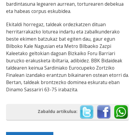
bardintasuna legearen aurrean, torturearen debekua
eta habeas corpus eskubidea.
Ekitaldi horregaz, taldeak ordezkatzen dituan
herritarrakazko loturea indartu eta zabalkunderako
beste ekimen batzukaz bat egiten dau, gaur egun
Bilboko Kale Nagusian eta Metro Bilbaoko Zazpi
Kaleetako geltokian dagoan Bizkaiko Foru Barriari
buruzko erakusketa ibiltaria, adibidez. BBK Bidaideak
taldearen keinua Sardiniako Eurocupeko Zortziko
Finalean izandako erantzun bikainaren ostean etorri da.
Bertan, taldeak brontzezko dominea eskuratu eban
Dinamo Sassariri 63-75 irabazita.
Zabaldu artikulua: