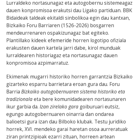
Lurraldeko nortasunagaz eta autogobernu sistemeagaz
dauen konpromisoa erakutsi dau Ligako partiduan. BBK
Bidaideak taldeak ekitaldi sinbolikoa egin dau kantxan,
Bizkaiko Foru Barriaren (1526-2026) bosgarren
mendeurrenaren ospakizunagaz bat egiteko.
Plantillako kideek efemeride horren logotipo ofiziala
erakusten dauen kartela jarri dabe, kirol munduak
lurraldearen historiagaz eta nortasunagaz dauen
konpromisoa azpimarratuz.
Ekimenak mugarri historiko horren garrantzia Bizkaiko
gizarteko esparru barrietara eroan gura dau. Foru
Barria
Bizkaiko autogobernuaren sistema historiko eta
tradizionala
eta bere komunidadearen nortasunaren
ikur garbia da.
Izan zirelako gara
goiburuari eutsiz,
egungo autogobernuaren oinarria dan ondarea
balioetsi gura izan dau Bilboko klubak. Testu juridiko
horrek, XVI. mendeko garai haretan osoa aurreratuak
ziran printzipioak ezarri zituan, horreen artean