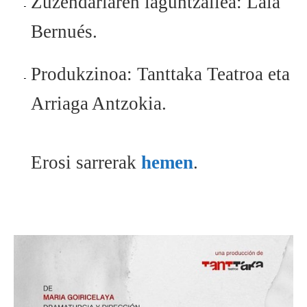
Zuzendariaren laguntzailea: Laia
Bernués.
Produkzinoa: Tanttaka Teatroa eta
Arriaga Antzokia.
Erosi sarrerak
hemen
.