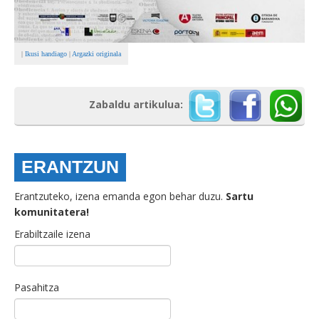
|
Ikusi handiago
|
Argazki originala
Zabaldu artikulua:
ERANTZUN
Erantzuteko, izena emanda egon behar duzu.
Sartu
komunitatera!
Erabiltzaile izena
Pasahitza