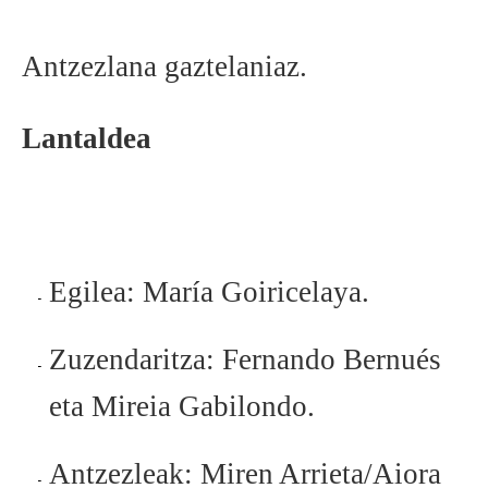
BEREZIAK
Antzezlana gaztelaniaz.
ARGAZKIAK
Lantaldea
... AUKERA GEHIAGO
Egilea: María Goiricelaya.
Zuzendaritza: Fernando Bernués
eta Mireia Gabilondo.
Antzezleak: Miren Arrieta/Aiora