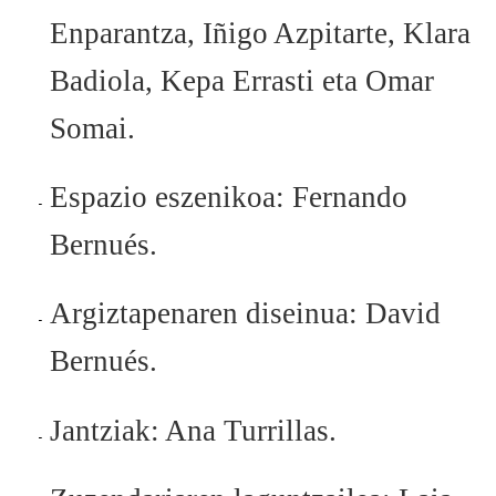
Enparantza, Iñigo Azpitarte, Klara
Badiola, Kepa Errasti eta Omar
Somai.
Espazio eszenikoa: Fernando
Bernués.
Argiztapenaren diseinua: David
Bernués.
Jantziak: Ana Turrillas.