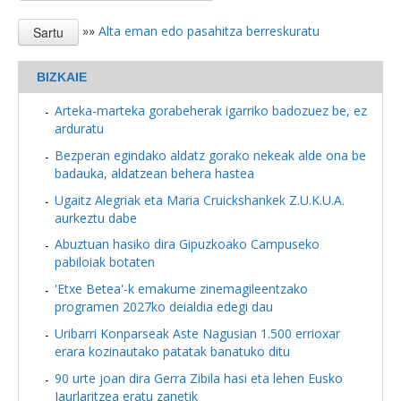
»»
Alta eman edo pasahitza berreskuratu
BIZKAIE
Arteka-marteka gorabeherak igarriko badozuez be, ez
arduratu
Bezperan egindako aldatz gorako nekeak alde ona be
badauka, aldatzean behera hastea
Ugaitz Alegriak eta Maria Cruickshankek Z.U.K.U.A.
aurkeztu dabe
Abuztuan hasiko dira Gipuzkoako Campuseko
pabiloiak botaten
'Etxe Betea'-k emakume zinemagileentzako
programen 2027ko deialdia edegi dau
Uribarri Konparseak Aste Nagusian 1.500 errioxar
erara kozinautako patatak banatuko ditu
90 urte joan dira Gerra Zibila hasi eta lehen Eusko
Jaurlaritzea eratu zanetik