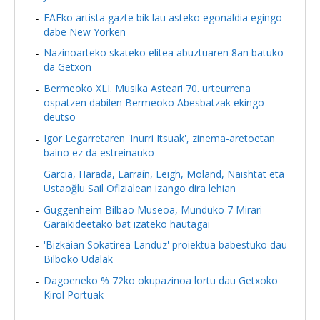
EAEko artista gazte bik lau asteko egonaldia egingo
dabe New Yorken
Nazinoarteko skateko elitea abuztuaren 8an batuko
da Getxon
Bermeoko XLI. Musika Asteari 70. urteurrena
ospatzen dabilen Bermeoko Abesbatzak ekingo
deutso
Igor Legarretaren 'Inurri Itsuak', zinema-aretoetan
baino ez da estreinauko
Garcia, Harada, Larraín, Leigh, Moland, Naishtat eta
Ustaoğlu Sail Ofizialean izango dira lehian
Guggenheim Bilbao Museoa, Munduko 7 Mirari
Garaikideetako bat izateko hautagai
'Bizkaian Sokatirea Landuz' proiektua babestuko dau
Bilboko Udalak
Dagoeneko % 72ko okupazinoa lortu dau Getxoko
Kirol Portuak