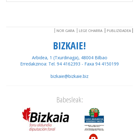
NOR GARA
LEGE OHARRA
PUBLIZIDADEA
BIZKAIE!
Arbidea, 1 (Txurdinaga), 48004 Bilbao
Erredakzinoa: Tel. 94 4162393 - Faxa 94 4150199
bizkaie@bizkaie.biz
Babesleak: