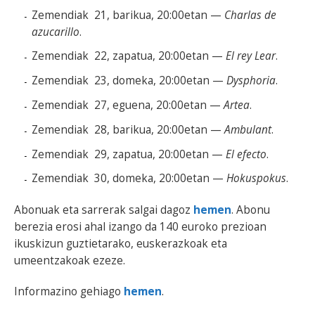
Zemendiak 21, barikua, 20:00etan —
Charlas de
azucarillo
.
Zemendiak 22, zapatua, 20:00etan —
El rey Lear
.
Zemendiak 23, domeka, 20:00etan —
Dysphoria
.
Zemendiak 27, eguena, 20:00etan —
Artea
.
Zemendiak 28, barikua, 20:00etan —
Ambulant
.
Zemendiak 29, zapatua, 20:00etan —
El efecto
.
Zemendiak 30, domeka, 20:00etan —
Hokuspokus
.
Abonuak eta sarrerak salgai dagoz
hemen
. Abonu
berezia erosi ahal izango da 140 euroko prezioan
ikuskizun guztietarako, euskerazkoak eta
umeentzakoak ezeze.
Informazino gehiago
hemen
.