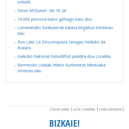
eskutik
Steve MᶜQueen: '66-76-26'
10.000 persona baino gehiago batu dira
Larreinetako funikularrak kabina birgaitua estreinau
dau
Ron Lalá 'La Desconquista' lanagaz helduko da
Araiara
Galesko National Eisteddfod jaialdira doa Loraldia
Bermeoko Udalak Hilario Aurtenetxe Mentxaka
omendu dau
NOR GARA
LEGE OHARRA
PUBLIZIDADEA
BIZKAIE!