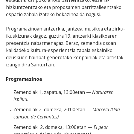
estadutik kanpoko ahots barrientzako, eszena-
hizkuntzentzako eta proposamen barritzaileentzako
espazio zabala izateko bokazinoa da nagusi.
Programazinoan antzerkia, jantzea, musikea eta zirku-
ikuskizunak dagoz, guztira 19, antzerki klasikoaren
presentzia nabarmenagaz. Beraz, zemendia osoan
kalidadeko kultura-esperientzia zabala eskainiko
deuskuen hainbat generotako konpainiak eta artistak
izango dira Santurtzin.
Programazinoa
Zemendiak 1, zapatua, 13:00etan —
Naturaren
ispilua.
Zemendiak 2, domeka, 20:00etan —
Marcela (Una
canción de Cervantes)
.
Zemendiak 2, domeka, 13:00etan —
El peor