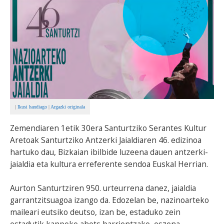
BEREZIAK
ARGAZKIAK
... AUKERA GEHIAGO
|
Ikusi handiago
|
Argazki originala
Zemendiaren 1etik 30era Santurtziko Serantes Kultur
Aretoak Santurtziko Antzerki Jaialdiaren 46. edizinoa
hartuko dau, Bizkaian ibilbide luzeena dauen antzerki-
jaialdia eta kultura erreferente sendoa Euskal Herrian.
Aurton Santurtziren 950. urteurrena danez, jaialdia
garrantzitsuagoa izango da. Edozelan be, nazinoarteko
maileari eutsiko deutso, izan be, estaduko zein