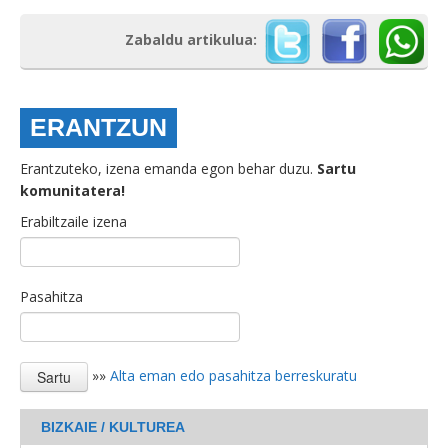
Zabaldu artikulua:
ERANTZUN
Erantzuteko, izena emanda egon behar duzu.
Sartu
komunitatera!
Erabiltzaile izena
Pasahitza
»»
Alta eman edo pasahitza berreskuratu
BIZKAIE / KULTUREA