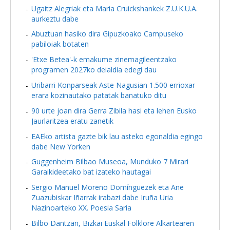
Ugaitz Alegriak eta Maria Cruickshankek Z.U.K.U.A.
aurkeztu dabe
Abuztuan hasiko dira Gipuzkoako Campuseko
pabiloiak botaten
'Etxe Betea'-k emakume zinemagileentzako
programen 2027ko deialdia edegi dau
Uribarri Konparseak Aste Nagusian 1.500 errioxar
erara kozinautako patatak banatuko ditu
90 urte joan dira Gerra Zibila hasi eta lehen Eusko
Jaurlaritzea eratu zanetik
EAEko artista gazte bik lau asteko egonaldia egingo
dabe New Yorken
Guggenheim Bilbao Museoa, Munduko 7 Mirari
Garaikideetako bat izateko hautagai
Sergio Manuel Moreno Domínguezek eta Ane
Zuazubiskar Iñarrak irabazi dabe Iruña Uria
Nazinoarteko XX. Poesia Saria
Bilbo Dantzan, Bizkai Euskal Folklore Alkartearen