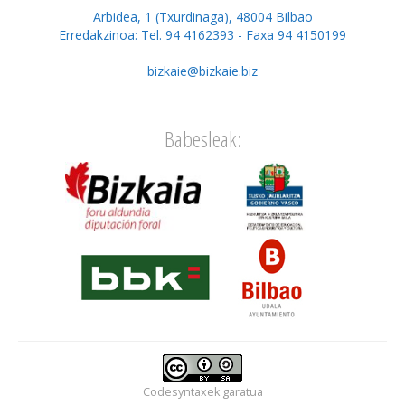
Arbidea, 1 (Txurdinaga), 48004 Bilbao
Erredakzinoa: Tel. 94 4162393 - Faxa 94 4150199
bizkaie@bizkaie.biz
Babesleak:
Codesyntaxek
garatua