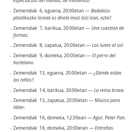
espectáculo del mundo, de momento!
.
Zemendiak 6, eguena, 20:00etan —
Badakizu
plastikozko loreak ez direla inoiz bizi izan, ezta?
.
Zemendiak 7, barikua, 20:00etan —
Una cuestión de
formas
.
Zemendiak 8, zapatua, 20:00etan —
Los lunes al sol
.
Zemendiak 9, domeka, 20:00etan —
El perro del
hortelano
.
Zemendiak 13, eguena, 20:00etan —
¿Dónde están
los niñós?
.
Zemendiak 14, barikua, 20:00etan —
La reina brava
.
Zemendiak 15, zapatua, 20:00etan —
Música para
Hitler
.
Zemendiak 16, domeka, 12:30ean —
Agur, Peter Pan
.
Zemendiak 16, domeka, 20:00etan —
Entrañas
.