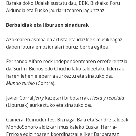
Barakaldoko Udalak sustatu dau, BBK, Bizkaiko Foru
Aldundia eta Eusko Jaurlaritzearen laguntzaz.
Berbaldiak eta liburuen sinadurak
Azokearen asmoa da artista eta idazleek musikeagaz
daben lotura emozionalari buruz berba egitea.
Fernando Alfaro rock independentearen erreferentzia
da. Surfin' Bichos edo Chucho lako taldeetako liderrak
haren lehen eleberria aurkeztu eta sinatuko dau:
Mundo turbio
(Contra).
Javier Corral
Jerry
kazetari bilbotarrak
Fiesta y rebeldía
(Liburuak) aurkeztuko eta sinatuko dau.
Gainera, Reincidentes, Biznaga, Bala eta Sandré taldeak
MondoSonoro aldizkari musikaleko Euskal Herria-
Errioxa edizinoaren koordinatzaile Iker Barbaragaz