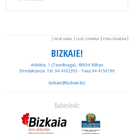
NOR GARA
LEGE OHARRA
PUBLIZIDADEA
BIZKAIE!
Arbidea, 1 (Txurdinaga), 48004 Bilbao
Erredakzinoa: Tel. 94 4162393 - Faxa 94 4150199
bizkaie@bizkaie.biz
Babesleak: