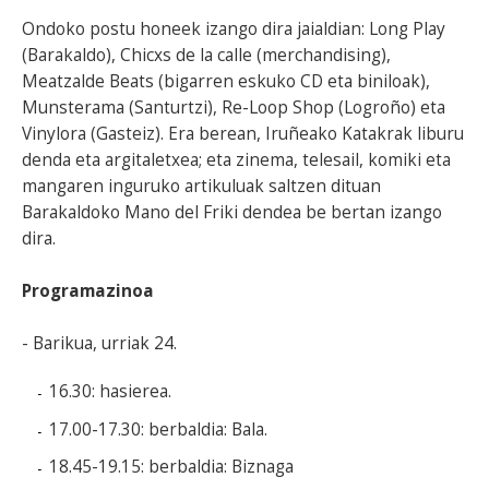
Ondoko postu honeek izango dira jaialdian: Long Play
(Barakaldo), Chicxs de la calle (merchandising),
Meatzalde Beats (bigarren eskuko CD eta biniloak),
Munsterama (Santurtzi), Re-Loop Shop (Logroño) eta
Vinylora (Gasteiz). Era berean, Iruñeako Katakrak liburu
denda eta argitaletxea; eta zinema, telesail, komiki eta
mangaren inguruko artikuluak saltzen dituan
Barakaldoko Mano del Friki dendea be bertan izango
dira.
Programazinoa
- Barikua, urriak 24.
16.30: hasierea.
17.00-17.30: berbaldia: Bala.
18.45-19.15: berbaldia: Biznaga