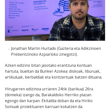
Jonathan Martin Hurtado (Gazteria eta Adikzinoen
Prebentzinoko Azpiarloko zinegotzi).
Azken edizino bitan jasotako erantzuna kontuan
hartuta, bueltan da Bunker Azokea: diskoak, liburuak,
artikuluak, berbaldiak eta kontzertuak batzen dituana.
Hirugarren edizinoa urriaren 24tik (barikua) 26ra
(domeka) izango da, Barakaldoko Herriko plazan
egongo dan karpan. Ekitaldia doban da eta Hiriko
Soinuak proiektuaren barruan kokatzen da.