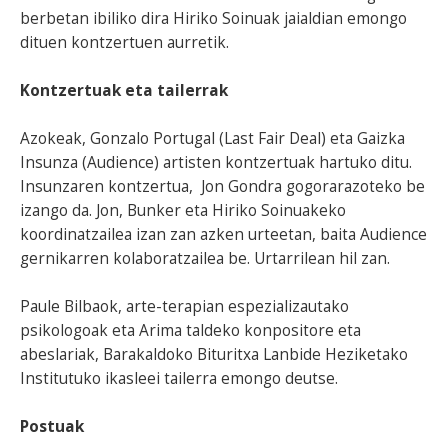
berbetan ibiliko dira Hiriko Soinuak jaialdian emongo
dituen kontzertuen aurretik.
Kontzertuak eta tailerrak
Azokeak, Gonzalo Portugal (Last Fair Deal) eta Gaizka
Insunza (Audience) artisten kontzertuak hartuko ditu.
Insunzaren kontzertua, Jon Gondra gogorarazoteko be
izango da. Jon, Bunker eta Hiriko Soinuakeko
koordinatzailea izan zan azken urteetan, baita Audience
gernikarren kolaboratzailea be. Urtarrilean hil zan.
Paule Bilbaok, arte-terapian espezializautako
psikologoak eta Arima taldeko konpositore eta
abeslariak, Barakaldoko Bituritxa Lanbide Heziketako
Institutuko ikasleei tailerra emongo deutse.
Postuak