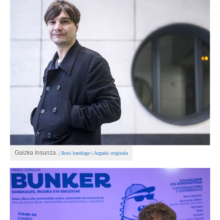
BEREZIAK
ARGAZKIAK
... AUKERA GEHIAGO
Gaizka Insunza.
|
Ikusi handiago
|
Argazki originala