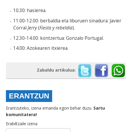
10.30: hasierea.
11.00-12.00: berbaldia eta liburuen sinadura: Javier
Corral
Jerry
(
Fiesta y rebeldía
).
12.30-14.00: kontzertua: Gonzalo Portugal.
14.00: Azokearen itxierea.
Zabaldu artikulua:
ERANTZUN
Erantzuteko, izena emanda egon behar duzu.
Sartu
komunitatera!
Erabiltzaile izena