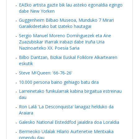
EAEko artista gazte bik lau asteko egonaldia egingo
dabe New Yorken
Guggenheim Bilbao Museoa, Munduko 7 Mirari
Garaikideetako bat izateko hautagai
Sergio Manuel Moreno Domínguezek eta Ane
Zuazubiskar Iñarrak irabazi dabe Iruña Uria
Nazinoarteko XX. Poesia Saria
Bilbo Dantzan, Bizkai Euskal Folklore Alkartearen
eskutik
Steve MᶜQueen: '66-76-26'
10.000 persona baino gehiago batu dira
Larreinetako funikularrak kabina birgaitua estreinau
dau
Ron Lalá 'La Desconquista' lanagaz helduko da
Araiara
Galesko National Eisteddfod jaialdira doa Loraldia
Bermeoko Udalak Hilario Aurtenetxe Mentxaka
omendu dau