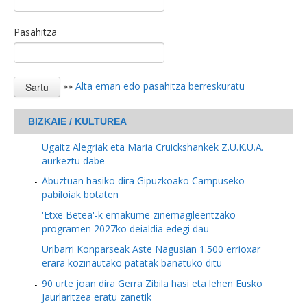
Pasahitza
»»
Alta eman edo pasahitza berreskuratu
BIZKAIE / KULTUREA
Ugaitz Alegriak eta Maria Cruickshankek Z.U.K.U.A.
aurkeztu dabe
Abuztuan hasiko dira Gipuzkoako Campuseko
pabiloiak botaten
'Etxe Betea'-k emakume zinemagileentzako
programen 2027ko deialdia edegi dau
Uribarri Konparseak Aste Nagusian 1.500 errioxar
erara kozinautako patatak banatuko ditu
90 urte joan dira Gerra Zibila hasi eta lehen Eusko
Jaurlaritzea eratu zanetik