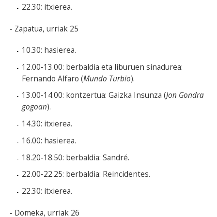
22.30: itxierea.
- Zapatua, urriak 25
10.30: hasierea.
12.00-13.00: berbaldia eta liburuen sinadurea:
Fernando Alfaro (
Mundo Turbio
).
13.00-14.00: kontzertua: Gaizka Insunza (
Jon Gondra
gogoan
).
14.30: itxierea.
16.00: hasierea.
18.20-18.50: berbaldia: Sandré.
22.00-22.25: berbaldia: Reincidentes.
22.30: itxierea.
- Domeka, urriak 26