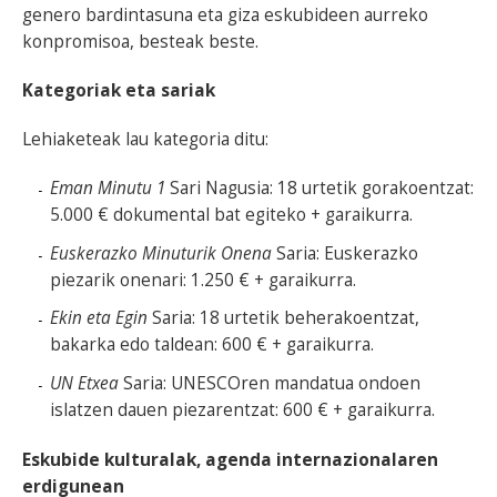
genero bardintasuna eta giza eskubideen aurreko
konpromisoa, besteak beste.
Kategoriak eta sariak
Lehiaketeak lau kategoria ditu:
Eman Minutu 1
Sari Nagusia: 18 urtetik gorakoentzat:
5.000 € dokumental bat egiteko + garaikurra.
Euskerazko Minuturik Onena
Saria: Euskerazko
piezarik onenari: 1.250 € + garaikurra.
Ekin eta Egin
Saria: 18 urtetik beherakoentzat,
bakarka edo taldean: 600 € + garaikurra.
UN Etxea
Saria: UNESCOren mandatua ondoen
islatzen dauen piezarentzat: 600 € + garaikurra.
Eskubide kulturalak, agenda internazionalaren
erdigunean