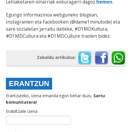
Lehiaketaren oinarriak eskuragarri dagoz
hemen
.
Egungo informazinoa webguneko blogean,
Instagramen eta Facebooken (@dame1minutode) eta
sare sozialetan jarraitu daiteke, #D1MDKultura,
#D1MDCultura eta #D1MDCulture traolen bidez.
Zabaldu artikulua:
ERANTZUN
Erantzuteko, izena emanda egon behar duzu.
Sartu
komunitatera!
Erabiltzaile izena