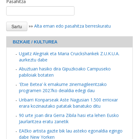
Pasahitza
»»
Alta eman edo pasahitza berreskuratu
BIZKAIE / KULTUREA
Ugaitz Alegriak eta Maria Cruickshankek Z.U.K.U.A.
aurkeztu dabe
Abuztuan hasiko dira Gipuzkoako Campuseko
pabiloiak botaten
'Etxe Betea'-k emakume zinemagileentzako
programen 2027ko deialdia edegi dau
Uribarri Konparseak Aste Nagusian 1.500 errioxar
erara kozinautako patatak banatuko ditu
90 urte joan dira Gerra Zibila hasi eta lehen Eusko
Jaurlaritzea eratu zanetik
EAEko artista gazte bik lau asteko egonaldia egingo
dabe New Yorken