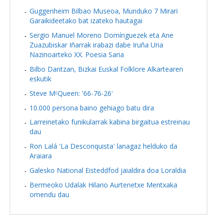
Guggenheim Bilbao Museoa, Munduko 7 Mirari
Garaikideetako bat izateko hautagai
Sergio Manuel Moreno Domínguezek eta Ane
Zuazubiskar Iñarrak irabazi dabe Iruña Uria
Nazinoarteko XX. Poesia Saria
Bilbo Dantzan, Bizkai Euskal Folklore Alkartearen
eskutik
Steve MᶜQueen: '66-76-26'
10.000 persona baino gehiago batu dira
Larreinetako funikularrak kabina birgaitua estreinau
dau
Ron Lalá 'La Desconquista' lanagaz helduko da
Araiara
Galesko National Eisteddfod jaialdira doa Loraldia
Bermeoko Udalak Hilario Aurtenetxe Mentxaka
omendu dau