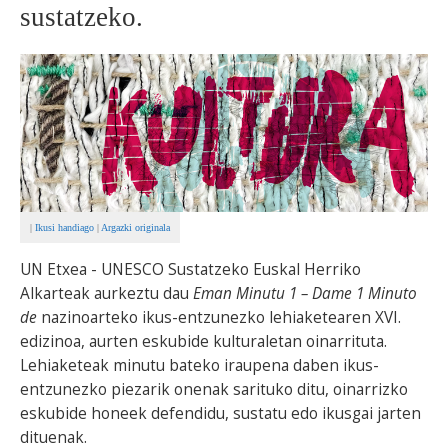
sustatzeko.
BEREZIAK
ARGAZKIAK
... AUKERA GEHIAGO
|
Ikusi handiago
|
Argazki originala
UN Etxea - UNESCO Sustatzeko Euskal Herriko
Alkarteak aurkeztu dau
Eman Minutu 1 – Dame 1 Minuto
de
nazinoarteko ikus-entzunezko lehiaketearen XVI.
edizinoa, aurten eskubide kulturaletan oinarrituta.
Lehiaketeak minutu bateko iraupena daben ikus-
entzunezko piezarik onenak sarituko ditu, oinarrizko
eskubide honeek defendidu, sustatu edo ikusgai jarten
dituenak.