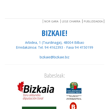
NOR GARA
LEGE OHARRA
PUBLIZIDADEA
BIZKAIE!
Arbidea, 1 (Txurdinaga), 48004 Bilbao
Erredakzinoa: Tel. 94 4162393 - Faxa 94 4150199
bizkaie@bizkaie.biz
Babesleak: