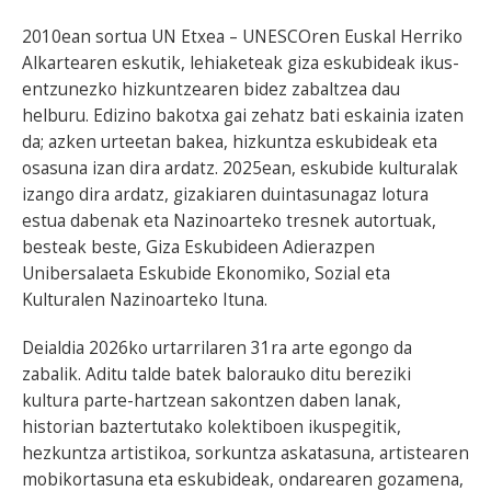
2010ean sortua UN Etxea – UNESCOren Euskal Herriko
Alkartearen eskutik, lehiaketeak giza eskubideak ikus-
entzunezko hizkuntzearen bidez zabaltzea dau
helburu. Edizino bakotxa gai zehatz bati eskainia izaten
da; azken urteetan bakea, hizkuntza eskubideak eta
osasuna izan dira ardatz. 2025ean, eskubide kulturalak
izango dira ardatz, gizakiaren duintasunagaz lotura
estua dabenak eta Nazinoarteko tresnek autortuak,
besteak beste, Giza Eskubideen Adierazpen
Unibersalaeta Eskubide Ekonomiko, Sozial eta
Kulturalen Nazinoarteko Ituna.
Deialdia 2026ko urtarrilaren 31ra arte egongo da
zabalik. Aditu talde batek balorauko ditu bereziki
kultura parte-hartzean sakontzen daben lanak,
historian baztertutako kolektiboen ikuspegitik,
hezkuntza artistikoa, sorkuntza askatasuna, artistearen
mobikortasuna eta eskubideak, ondarearen gozamena,