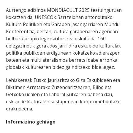
Aurtengo edizinoa MONDIACULT 2025 testuinguruan
kokatzen da, UNESCOk Bartzelonan antondutako
Kultura Politiken eta Garapen Jasangarriaren Mundu
Konferentzia; bertan, cultura garapenaren agendan
helburu propio legez autortzea eskatu da. 160
delegazinotik gora ados jarri dira eskubide kulturalak
politika publikoen erdigunean kokatzeko adierazpen
batean eta multilateralismoa berretsi dabe erronka
globalak kulturearen bidez gainditzeko bide legez.
Lehiaketeak Eusko Jaurlaritzako Giza Eskubideen eta
Biktimen Arretarako Zuzendaritzearen, Bilbo eta
Getxoko udalen eta Laboral Kutxaren babesa dau,
eskubide kulturalen sustapenean konprometidutako
erakndeena.
Informazino gehiago