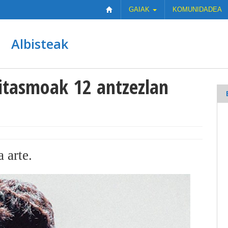
GAIAK
KOMUNIDADEA
Albisteak
gitasmoak 12 antzezlan
a arte.