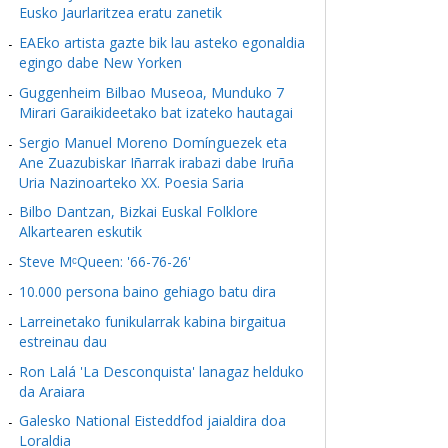
Eusko Jaurlaritzea eratu zanetik
EAEko artista gazte bik lau asteko egonaldia
egingo dabe New Yorken
Guggenheim Bilbao Museoa, Munduko 7
Mirari Garaikideetako bat izateko hautagai
Sergio Manuel Moreno Domínguezek eta
Ane Zuazubiskar Iñarrak irabazi dabe Iruña
Uria Nazinoarteko XX. Poesia Saria
Bilbo Dantzan, Bizkai Euskal Folklore
Alkartearen eskutik
Steve MᶜQueen: '66-76-26'
10.000 persona baino gehiago batu dira
Larreinetako funikularrak kabina birgaitua
estreinau dau
Ron Lalá 'La Desconquista' lanagaz helduko
da Araiara
Galesko National Eisteddfod jaialdira doa
Loraldia