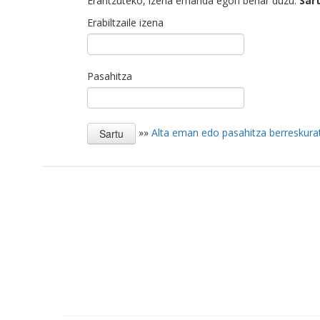
Erantzuteko, izena emanda egon behar duzu.
Sar
Erabiltzaile izena
Pasahitza
»»
Alta eman edo pasahitza berreskura