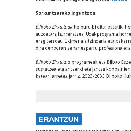
Sorkuntzarako laguntzea
Bilboko Zirkuituak
helburu bi ditu: batetik, h
auzoetara hurreratzea. Udal-programa horre
eragiten dau. Ekimena aitzindaria eta bakarr
dira denporan zehar esparru profesionalera 
Bilboko Zirkuitua
programeak eta Bilbao Esze
sustatzea eta antzerki eta jantza konpainien
kateari arretea jarriz, 2023-2033 Bilboko Ku
ERANTZUN