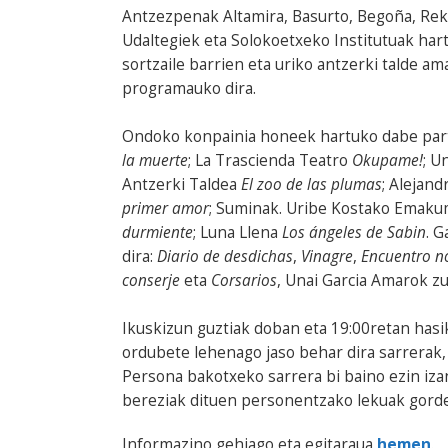
Antzezpenak Altamira, Basurto, Begoña, Rek
Udaltegiek eta Solokoetxeko Institutuak har
sortzaile barrien eta uriko antzerki talde 
programauko dira.
Ondoko konpainia honeek hartuko dabe par
la muerte
; La Trascienda Teatro
Okupame!
; U
Antzerki Taldea
El zoo de las plumas
; Alejand
primer amor
; Suminak. Uribe Kostako Emak
durmiente
; Luna Llena
Los ángeles de Sabin
. 
dira:
Diario de desdichas
,
Vinagre
,
Encuentro no
conserje
eta
Corsarios
, Unai Garcia Amarok z
Ikuskizun guztiak doban eta 19:00retan hasi
ordubete lehenago jaso behar dira sarrerak,
Persona bakotxeko sarrera bi baino ezin iza
bereziak dituen personentzako lekuak gorde
Informazino gehiago eta egitaraua
hemen
.