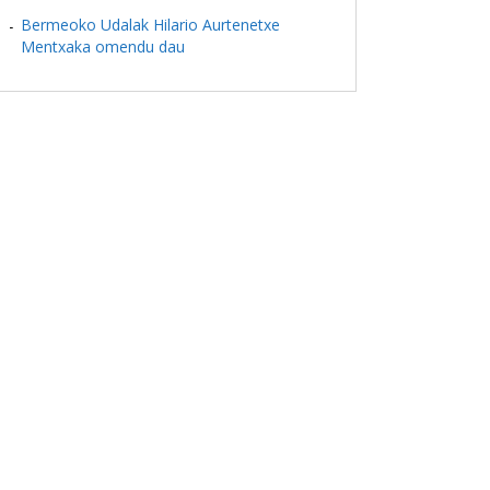
Bermeoko Udalak Hilario Aurtenetxe
Mentxaka omendu dau