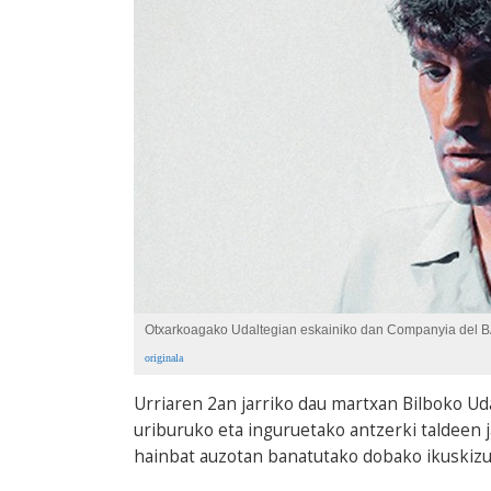
Otxarkoagako Udaltegian eskainiko dan Companyia del BACe
originala
Urriaren 2an jarriko dau martxan Bilboko U
uriburuko eta inguruetako antzerki taldeen 
hainbat auzotan banatutako dobako ikuskizu