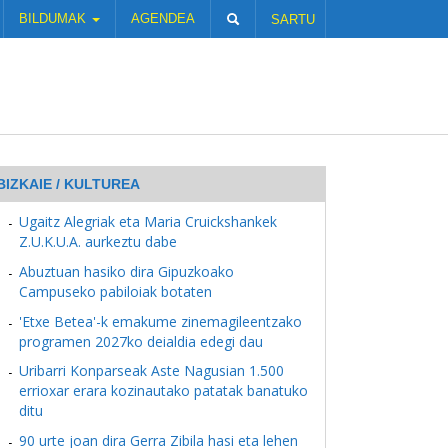
BILDUMAK
AGENDEA
SARTU
BIZKAIE / KULTUREA
Ugaitz Alegriak eta Maria Cruickshankek
Z.U.K.U.A. aurkeztu dabe
Abuztuan hasiko dira Gipuzkoako
Campuseko pabiloiak botaten
'Etxe Betea'-k emakume zinemagileentzako
programen 2027ko deialdia edegi dau
Uribarri Konparseak Aste Nagusian 1.500
errioxar erara kozinautako patatak banatuko
ditu
90 urte joan dira Gerra Zibila hasi eta lehen