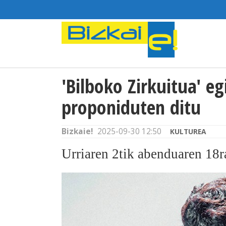
'Bilboko Zirkuitua' e
proponiduten ditu
Bizkaie!
2025-09-30 12:50
KULTUREA
Urriaren 2tik abenduaren 18r