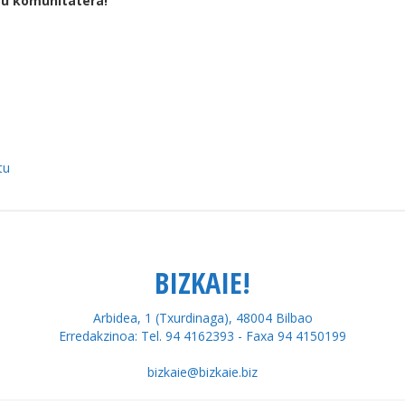
tu komunitatera!
tu
BIZKAIE!
Arbidea, 1 (Txurdinaga), 48004 Bilbao
Erredakzinoa: Tel. 94 4162393 - Faxa 94 4150199
bizkaie@bizkaie.biz