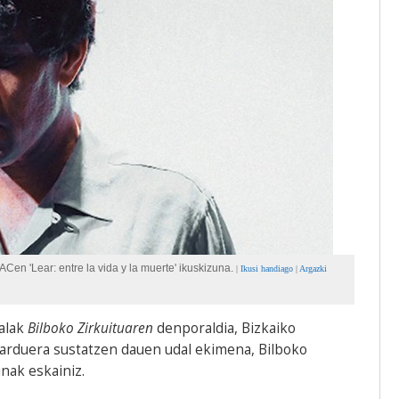
n 'Lear: entre la vida y la muerte' ikuskizuna.
|
Ikusi handiago
|
Argazki
dalak
Bilboko Zirkuituaren
denporaldia, Bizkaiko
jarduera sustatzen dauen udal ekimena, Bilboko
nak eskainiz.