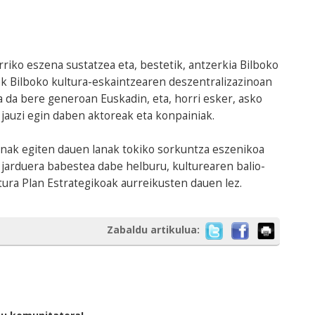
erriko eszena sustatzea eta, bestetik, antzerkia Bilboko
k Bilboko kultura-eskaintzearen deszentralizazinoan
a da bere generoan Euskadin, eta, horri esker, asko
jauzi egin daben aktoreak eta konpainiak.
nak egiten dauen lanak tokiko sorkuntza eszenikoa
 jarduera babestea dabe helburu, kulturearen balio-
ltura Plan Estrategikoak aurreikusten dauen lez.
Zabaldu artikulua: