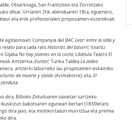
alde, Otxarkoaga, San Frantzisko eta Zorrotzako
tuko ditue. Urriaren 2tik abenduaren 18ra, eguenero,
amateur eta erdi-profesionalen proposamen eszenikoak
te egitasmoan: Companyia del BAC
Lear: entre la vida y
n relato para cada rato
Historias del baserri
; Itxartu
ro Gijaba
No hay jóvenes en la costa
; Libélula Teatro
El
umeak Antzerkia
¡Furias!
; Tunka Taldea
La aldea
Gainera, antzerki laburreko lau proposamen eskainiko
cturno de muerte y olvido
(Arimaktore); eta,
El
uzenduta.
ko dira.
Bilboko Zirkuituaren
saioetan sartzeko
 ikuskizun bakotxaren egunean bertan (18:00etan).
ngo dira jaso, eta mobikortasun murriztua eta premia
ko dira.