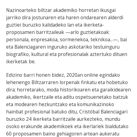
Nazinoarteko biltzar akademiko horretan ikusgai
jarriko dira jostunaren eta haren ondarearen alderdi
guztiei buruzko kalidadeko lan eta ikerketa-
proposamen barritzaileak —arlo guztietakoak:
personala, enpresakoa, sormenekoa, teknikoa...—, bai
eta Balenciagaren inguruko askotariko testuinguru
biografiko, kultural eta profesionalak aztertuko dituen
ikerketak be.
Edizino barri honen bidez, 2020an online egindako
lehenengo Biltzarraren lorpenak finkatu eta hobetuko
dira; horretarako, moda historikoaren eta garaikidearen
akademiko, ikertzaile eta aditu ospetsuenetako batzuk
eta modearen hezkuntzako eta komunikazinoko
hainbat profesional batuko ditu, Cristóbal Balenciagari
buruzko 24 ikerketa barritzaile aurkezteko, mundu
osoko erakunde akademikoek eta ikerlariek bialdutako
60 proposamen baino gehiagoren artean aukeratu