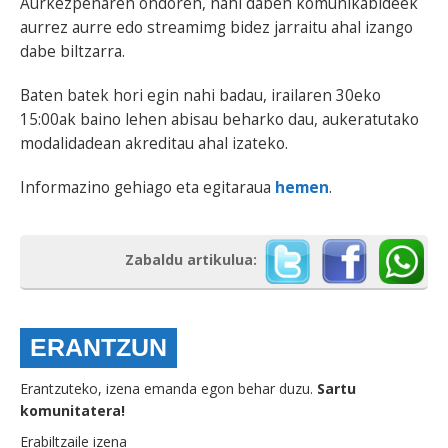
Aurkezpenaren ondoren, nahi daben komunikabideek
aurrez aurre edo streamimg bidez jarraitu ahal izango
dabe biltzarra.
Baten batek hori egin nahi badau, irailaren 30eko
15:00ak baino lehen abisau beharko dau, aukeratutako
modalidadean akreditau ahal izateko.
Informazino gehiago eta egitaraua
hemen
.
Zabaldu artikulua:
ERANTZUN
Erantzuteko, izena emanda egon behar duzu.
Sartu
komunitatera!
Erabiltzaile izena