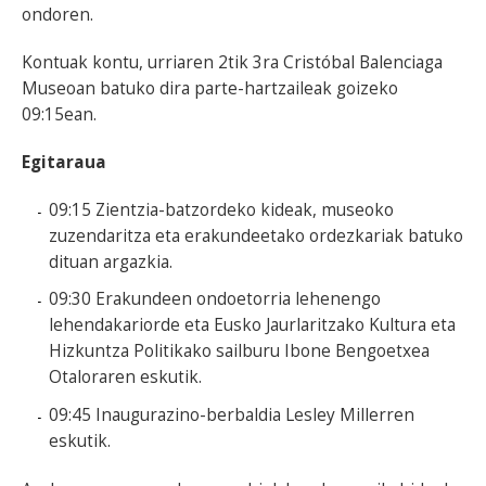
ondoren.
Kontuak kontu, urriaren 2tik 3ra Cristóbal Balenciaga
Museoan batuko dira parte-hartzaileak goizeko
09:15ean.
Egitaraua
09:15 Zientzia-batzordeko kideak, museoko
zuzendaritza eta erakundeetako ordezkariak batuko
dituan argazkia.
09:30 Erakundeen ondoetorria lehenengo
lehendakariorde eta Eusko Jaurlaritzako Kultura eta
Hizkuntza Politikako sailburu Ibone Bengoetxea
Otaloraren eskutik.
09:45 Inaugurazino-berbaldia Lesley Millerren
eskutik.