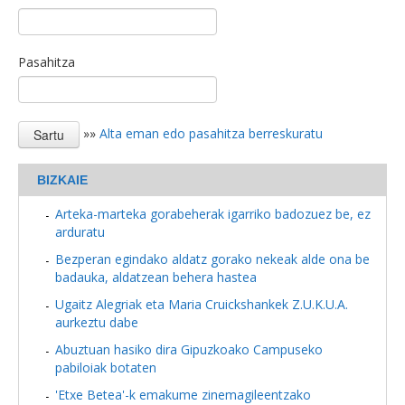
Pasahitza
»»
Alta eman edo pasahitza berreskuratu
BIZKAIE
Arteka-marteka gorabeherak igarriko badozuez be, ez
arduratu
Bezperan egindako aldatz gorako nekeak alde ona be
badauka, aldatzean behera hastea
Ugaitz Alegriak eta Maria Cruickshankek Z.U.K.U.A.
aurkeztu dabe
Abuztuan hasiko dira Gipuzkoako Campuseko
pabiloiak botaten
'Etxe Betea'-k emakume zinemagileentzako