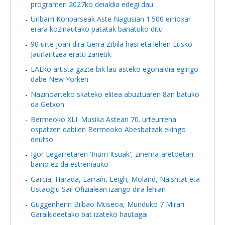
programen 2027ko deialdia edegi dau
Uribarri Konparseak Aste Nagusian 1.500 errioxar
erara kozinautako patatak banatuko ditu
90 urte joan dira Gerra Zibila hasi eta lehen Eusko
Jaurlaritzea eratu zanetik
EAEko artista gazte bik lau asteko egonaldia egingo
dabe New Yorken
Nazinoarteko skateko elitea abuztuaren 8an batuko
da Getxon
Bermeoko XLI. Musika Asteari 70. urteurrena
ospatzen dabilen Bermeoko Abesbatzak ekingo
deutso
Igor Legarretaren 'Inurri Itsuak', zinema-aretoetan
baino ez da estreinauko
Garcia, Harada, Larraín, Leigh, Moland, Naishtat eta
Ustaoğlu Sail Ofizialean izango dira lehian
Guggenheim Bilbao Museoa, Munduko 7 Mirari
Garaikideetako bat izateko hautagai