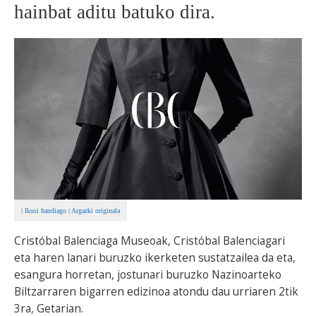
hainbat aditu batuko dira.
BEREZIAK
ARGAZKIAK
... AUKERA GEHIAGO
|
Ikusi handiago
|
Argazki originala
Cristóbal Balenciaga Museoak, Cristóbal Balenciagari
eta haren lanari buruzko ikerketen sustatzailea da eta,
esangura horretan, jostunari buruzko Nazinoarteko
Biltzarraren bigarren edizinoa atondu dau urriaren 2tik
3ra, Getarian.