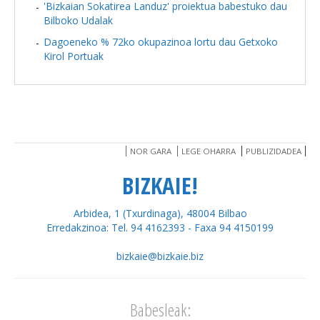
'Bizkaian Sokatirea Landuz' proiektua babestuko dau
Bilboko Udalak
Dagoeneko % 72ko okupazinoa lortu dau Getxoko
Kirol Portuak
NOR GARA
LEGE OHARRA
PUBLIZIDADEA
BIZKAIE!
Arbidea, 1 (Txurdinaga), 48004 Bilbao
Erredakzinoa: Tel. 94 4162393 - Faxa 94 4150199
bizkaie@bizkaie.biz
Babesleak: