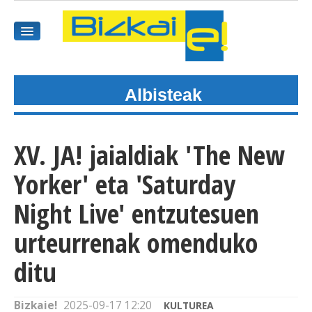
Albisteak
HASIEREA
HARPIDETU
XV. JA! jaialdiak 'The New
GAIAK
Yorker' eta 'Saturday
AGENDEA
Night Live' entzutesuen
urteurrenak omenduko
KOMUNITATEA
ditu
ALBISTE GUZTIAK
BIDEOAK
Bizkaie!
2025-09-17 12:20
KULTUREA