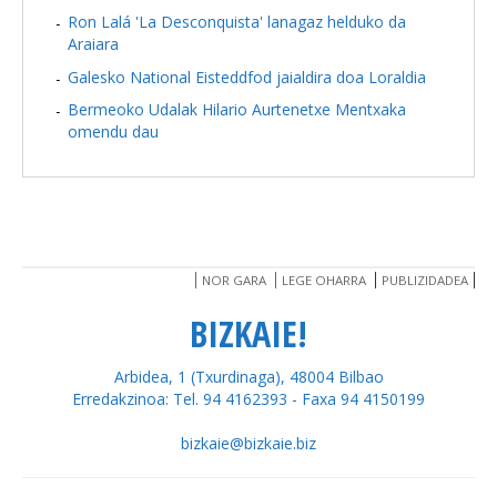
Ron Lalá 'La Desconquista' lanagaz helduko da
Araiara
Galesko National Eisteddfod jaialdira doa Loraldia
Bermeoko Udalak Hilario Aurtenetxe Mentxaka
omendu dau
NOR GARA
LEGE OHARRA
PUBLIZIDADEA
BIZKAIE!
Arbidea, 1 (Txurdinaga), 48004 Bilbao
Erredakzinoa: Tel. 94 4162393 - Faxa 94 4150199
bizkaie@bizkaie.biz