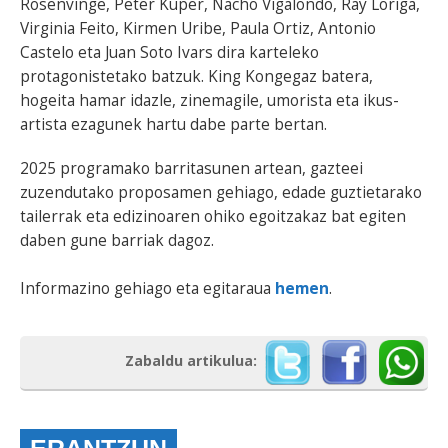
Rosenvinge, Peter Kuper, Nacho Vigalondo, Ray Loriga,
Virginia Feito, Kirmen Uribe, Paula Ortiz, Antonio
Castelo eta Juan Soto Ivars dira karteleko
protagonistetako batzuk. King Kongegaz batera,
hogeita hamar idazle, zinemagile, umorista eta ikus-
artista ezagunek hartu dabe parte bertan.
2025 programako barritasunen artean, gazteei
zuzendutako proposamen gehiago, edade guztietarako
tailerrak eta edizinoaren ohiko egoitzakaz bat egiten
daben gune barriak dagoz.
Informazino gehiago eta egitaraua
hemen
.
Zabaldu artikulua: