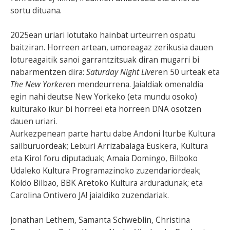
sortu dituana.
2025ean uriari lotutako hainbat urteurren ospatu
baitziran. Horreen artean, umoreagaz zerikusia dauen
lotureagaitik sanoi garrantzitsuak diran mugarri bi
nabarmentzen dira:
Saturday Night Live
ren 50 urteak eta
The New Yorker
en mendeurrena. Jaialdiak omenaldia
egin nahi deutse New Yorkeko (eta mundu osoko)
kulturako ikur bi horreei eta horreen DNA osotzen
dauen uriari.
Aurkezpenean parte hartu dabe Andoni Iturbe Kultura
sailburuordeak; Leixuri Arrizabalaga Euskera, Kultura
eta Kirol foru diputaduak; Amaia Domingo, Bilboko
Udaleko Kultura Programazinoko zuzendariordeak;
Koldo Bilbao, BBK Aretoko Kultura arduradunak; eta
Carolina Ontivero JA! jaialdiko zuzendariak.
Jonathan Lethem, Samanta Schweblin, Christina