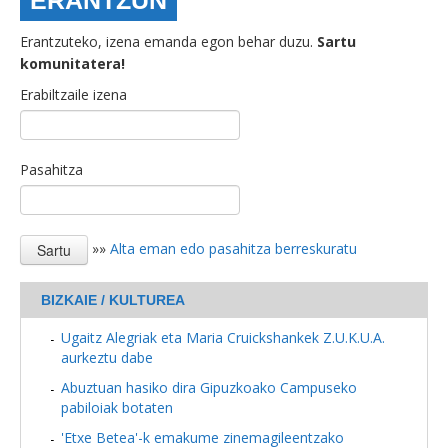
ERANTZUN
Erantzuteko, izena emanda egon behar duzu.
Sartu
komunitatera!
Erabiltzaile izena
Pasahitza
»»
Alta eman edo pasahitza berreskuratu
BIZKAIE / KULTUREA
Ugaitz Alegriak eta Maria Cruickshankek Z.U.K.U.A.
aurkeztu dabe
Abuztuan hasiko dira Gipuzkoako Campuseko
pabiloiak botaten
'Etxe Betea'-k emakume zinemagileentzako