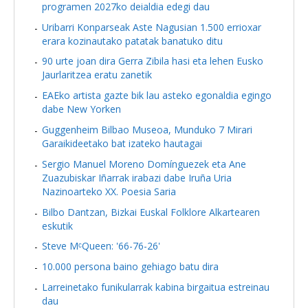
programen 2027ko deialdia edegi dau
Uribarri Konparseak Aste Nagusian 1.500 errioxar
erara kozinautako patatak banatuko ditu
90 urte joan dira Gerra Zibila hasi eta lehen Eusko
Jaurlaritzea eratu zanetik
EAEko artista gazte bik lau asteko egonaldia egingo
dabe New Yorken
Guggenheim Bilbao Museoa, Munduko 7 Mirari
Garaikideetako bat izateko hautagai
Sergio Manuel Moreno Domínguezek eta Ane
Zuazubiskar Iñarrak irabazi dabe Iruña Uria
Nazinoarteko XX. Poesia Saria
Bilbo Dantzan, Bizkai Euskal Folklore Alkartearen
eskutik
Steve MᶜQueen: '66-76-26'
10.000 persona baino gehiago batu dira
Larreinetako funikularrak kabina birgaitua estreinau
dau