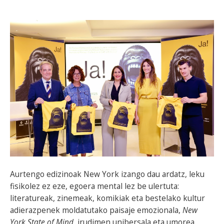
Aurtengo edizinoak New York izango dau ardatz, leku
fisikolez ez eze, egoera mental lez be ulertuta:
literatureak, zinemeak, komikiak eta bestelako kultur
adierazpenek moldatutako paisaje emozionala,
New
York State of Mind
, irudimen unibersala eta umorea