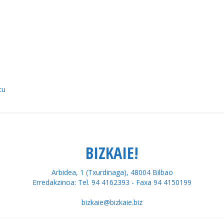
tu
BIZKAIE!
Arbidea, 1 (Txurdinaga), 48004 Bilbao
Erredakzinoa: Tel. 94 4162393 - Faxa 94 4150199
bizkaie@bizkaie.biz