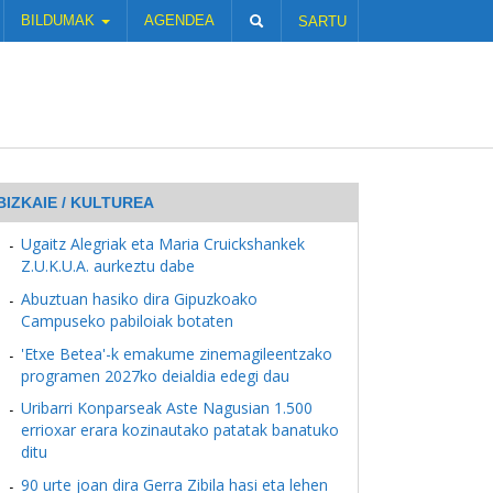
BILDUMAK
AGENDEA
SARTU
BIZKAIE / KULTUREA
Ugaitz Alegriak eta Maria Cruickshankek
Z.U.K.U.A. aurkeztu dabe
Abuztuan hasiko dira Gipuzkoako
Campuseko pabiloiak botaten
'Etxe Betea'-k emakume zinemagileentzako
programen 2027ko deialdia edegi dau
Uribarri Konparseak Aste Nagusian 1.500
errioxar erara kozinautako patatak banatuko
ditu
90 urte joan dira Gerra Zibila hasi eta lehen