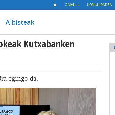
GAIAK
KOMUNIDADEA
Albisteak
zokeak Kutxabanken
8ra egingo da.