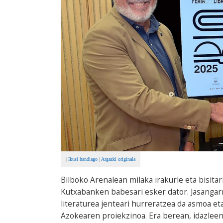
|
Ikusi handiago
|
Argazki originala
Bilboko Arenalean milaka irakurle eta bisita
Kutxabanken babesari esker dator. Jasangarr
literaturea jenteari hurreratzea da asmoa et
Azokearen proiekzinoa. Era berean, idazleen