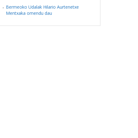
Bermeoko Udalak Hilario Aurtenetxe
Mentxaka omendu dau