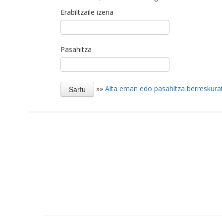
Erabiltzaile izena
Pasahitza
»»
Alta eman edo pasahitza berreskura