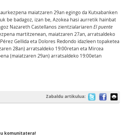
n aurkezpena maiatzaren 29an egingo da Kutxabanken
uk be badagoz, izan be, Azokea hasi aurretik hainbat
goz Nazareth Castellanos zientzialariaren
El puente
ezpena martitzenean, maiatzaren 27an, arratsaldeko
 Pérez Gellida eta Dolores Redondo idazleen topaketea
zaren 28an) arratsaldeko 19:00retan eta Mircea
ena (maiatzaren 29an) arratsaldeko 19:00etan
Zabaldu artikulua:
tu komunitatera!