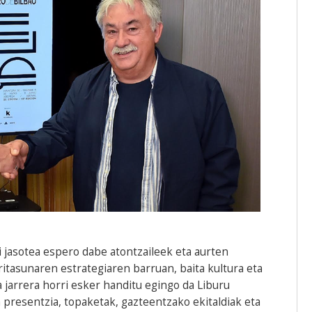
ri jasotea espero dabe atontzaileek eta aurten
itasunaren estrategiaren barruan, baita kultura eta
a jarrera horri esker handitu egingo da Liburu
 presentzia, topaketak, gazteentzako ekitaldiak eta