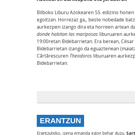
Bilboko Liburu Azokearen 55. edizino hone
egoitzan. Horrezaz ga,, beste nobedade batz
aurkezpen izango dira eta horreen artean da
donde habitan las mariposas
liburuaren aurk
19:00retan Bidebarrietan. Era berean, César
Bidebarrietan izango da eguaztenean (maiat
Cãrtãrescuren
Theodoros
liburuaren aurkezp
Bidebarrietan.
ERANTZUN
Erantzuteko, izena emanda egon behar duzu.
Sar