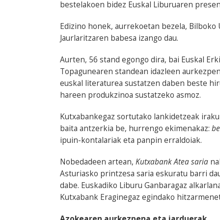
bestelakoen bidez Euskal Liburuaren present
Edizino honek, aurrekoetan bezela, Bilboko 
Jaurlaritzaren babesa izango dau.
Aurten, 56 stand egongo dira, bai Euskal Er
Topagunearen standean idazleen aurkezpena
euskal literaturea sustatzen daben beste hir
hareen produkzinoa sustatzeko asmoz.
Kutxabankegaz sortutako lankidetzeak irakur
baita antzerkia be, hurrengo ekimenakaz:
be
ipuin-kontalariak eta panpin erraldoiak.
Nobedadeen artean,
Kutxabank Atea saria
na
Asturiasko printzesa saria eskuratu barri da
dabe. Euskadiko Liburu Ganbaragaz alkarlan
Kutxabank Eraginegaz egindako hitzarmenet
Azokearen aurkezpena eta jarduerak