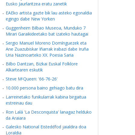
Eusko Jaurlaritzea eratu zanetik
EAEko artista gazte bik lau asteko egonaldia
egingo dabe New Yorken
Guggenheim Bilbao Museoa, Munduko 7
Mirari Garaikideetako bat izateko hautagai
Sergio Manuel Moreno Domínguezek eta
Ane Zuazubiskar Iñarrak irabazi dabe Iruña
Uria Nazinoarteko XX. Poesia Saria
Bilbo Dantzan, Bizkai Euskal Folklore
Alkartearen eskutik
Steve MᶜQueen: '66-76-26'
10.000 persona baino gehiago batu dira
Larreinetako funikularrak kabina birgaitua
estreinau dau
Ron Lalá 'La Desconquista' lanagaz helduko
da Araiara
Galesko National Eisteddfod jaialdira doa
Loraldia