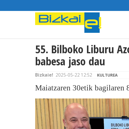
55. Bilboko Liburu A
babesa jaso dau
Bizkaie!
2025-05-22 12:52
KULTUREA
Maiatzaren 30etik bagilaren 