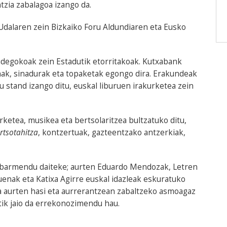
zia zabalagoa izango da.
Udalaren zein Bizkaiko Foru Aldundiaren eta Eusko
kidegokoak zein Estadutik etorritakoak. Kutxabank
k, sinadurak eta topaketak egongo dira. Erakundeak
u stand izango ditu, euskal liburuen irakurketea zein
ketea, musikea eta bertsolaritzea bultzatuko ditu,
rtsotahitza
, kontzertuak, gazteentzako antzerkiak,
barmendu daiteke; aurten Eduardo Mendozak, Letren
uenak eta Katixa Agirre euskal idazleak eskuratuko
a aurten hasi eta aurrerantzean zabaltzeko asmoagaz
ik jaio da errekonozimendu hau.