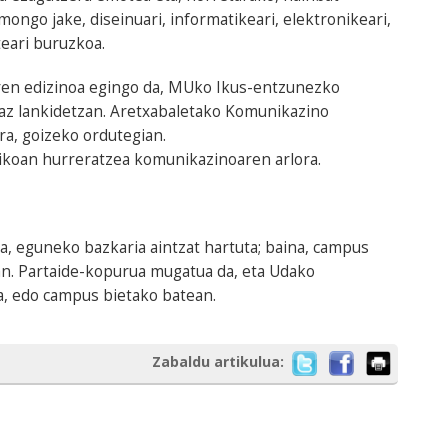
ongo jake, diseinuari, informatikeari, elektronikeari,
eari buruzkoa.
en edizinoa egingo da, MUko Ikus-entzunezko
z lankidetzan. Aretxabaletako Komunikazino
ra, goizeko ordutegian.
ikoan hurreratzea komunikazinoaren arlora.
a, eguneko bazkaria aintzat hartuta; baina, campus
n. Partaide-kopurua mugatua da, eta Udako
 edo campus bietako batean.
Zabaldu artikulua: