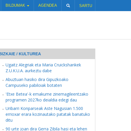
BILDUMAK
AGENDEA
SARTU
BIZKAIE / KULTUREA
Ugaitz Alegriak eta Maria Cruickshankek
Z.U.K.U.A. aurkeztu dabe
Abuztuan hasiko dira Gipuzkoako
Campuseko pabiloiak botaten
'Etxe Betea'-k emakume zinemagileentzako
programen 2027ko deialdia edegi dau
Uribarri Konparseak Aste Nagusian 1.500
errioxar erara kozinautako patatak banatuko
ditu
90 urte joan dira Gerra Zibila hasi eta lehen