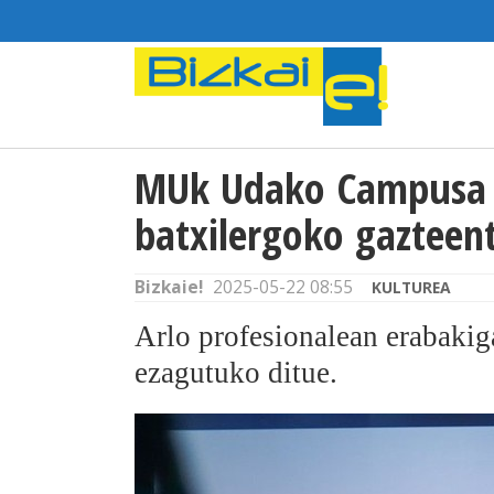
MUk Udako Campusa 
batxilergoko gazteen
Bizkaie!
2025-05-22 08:55
KULTUREA
Arlo profesionalean erabakig
ezagutuko ditue.