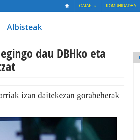
GAIAK
KOMUNIDADEA
Albisteak
egingo dau DBHko eta
tzat
arriak izan daitekezan gorabeherak