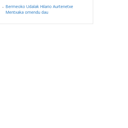
Bermeoko Udalak Hilario Aurtenetxe
Mentxaka omendu dau