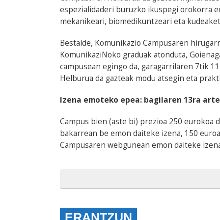
espezialidaderi buruzko ikuspegi orokorra em
mekanikeari, biomedikuntzeari eta kudeaket
Bestalde, Komunikazio Campusaren hirugarr
KomunikaziNoko graduak atonduta, Goienaga
campusean egingo da, garagarrilaren 7tik 11
Helburua da gazteak modu atsegin eta prakt
Izena emoteko epea: bagilaren 13ra arte
Campus bien (aste bi) prezioa 250 eurokoa d
bakarrean be emon daiteke izena, 150 euroa
Campusaren webgunean emon daiteke izena,
ERANTZUN