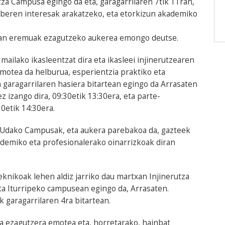
utza Campusa egingo da eta, garagarrilaren 7tik 11ran,
beren interesak arakatzeko, eta etorkizun akademiko
ezan eremuak ezagutzeko aukerea emongo deutse.
 mailako ikasleentzat dira eta ikasleei injinerutzearen
otea da helburua, esperientzia praktiko eta
a garagarrilaren hasiera bitartean egingo da Arrasaten
 izango dira, 09:30etik 13:30era, eta parte-
0etik 14:30era.
 Udako Campusak, eta aukera parebakoa da, gazteek
demiko eta profesionalerako oinarrizkoak diran
nikoak lehen aldiz jarriko dau martxan Injinerutza
a Iturripeko campusean egingo da, Arrasaten.
k garagarrilaren 4ra bitartean.
a ezagutzera emotea eta, horretarako, hainbat