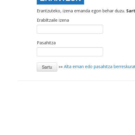
Erantzuteko, izena emanda egon behar duzu.
Sar
Erabiltzaile izena
Pasahitza
»»
Alta eman edo pasahitza berreskura