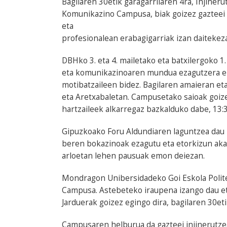
Bagilaren 30etik garagarrilaren 4ra, Injiner
Komunikazino Campusa, biak goizez gazteei 
eta
profesionalean erabagigarriak izan daitek
DBHko 3. eta 4. mailetako eta batxilergoko 1.
eta komunikazinoaren mundua ezagutzera em
motibatzaileen bidez. Bagilaren amaieran et
eta Aretxabaletan. Campusetako saioak goizez
hartzaileek alkarregaz bazkalduko dabe, 13:3
Gipuzkoako Foru Aldundiaren laguntzea dau
beren bokazinoak ezagutu eta etorkizun aka
arloetan lehen pausuak emon deiezan.
Mondragon Unibersidadeko Goi Eskola Politek
Campusa. Astebeteko iraupena izango dau et
Jarduerak goizez egingo dira, bagilaren 30eti
Campusaren helburua da gazteei injinerutze