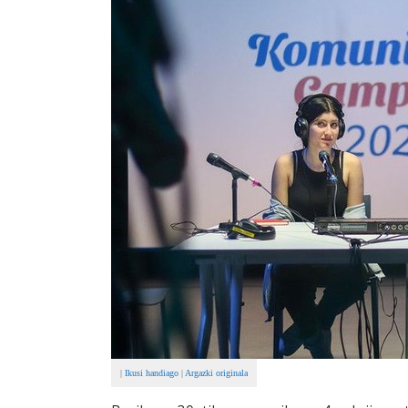
|
Ikusi handiago
|
Argazki originala