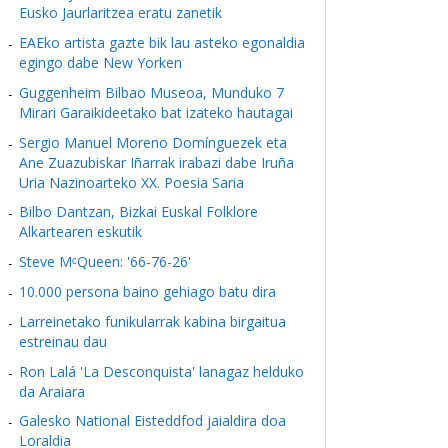
Eusko Jaurlaritzea eratu zanetik
EAEko artista gazte bik lau asteko egonaldia
egingo dabe New Yorken
Guggenheim Bilbao Museoa, Munduko 7
Mirari Garaikideetako bat izateko hautagai
Sergio Manuel Moreno Domínguezek eta
Ane Zuazubiskar Iñarrak irabazi dabe Iruña
Uria Nazinoarteko XX. Poesia Saria
Bilbo Dantzan, Bizkai Euskal Folklore
Alkartearen eskutik
Steve MᶜQueen: '66-76-26'
10.000 persona baino gehiago batu dira
Larreinetako funikularrak kabina birgaitua
estreinau dau
Ron Lalá 'La Desconquista' lanagaz helduko
da Araiara
Galesko National Eisteddfod jaialdira doa
Loraldia