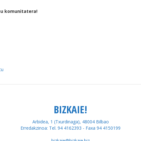
tu komunitatera!
tu
BIZKAIE!
Arbidea, 1 (Txurdinaga), 48004 Bilbao
Erredakzinoa: Tel. 94 4162393 - Faxa 94 4150199
bizkaie@bizkaie.biz