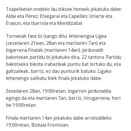
Txapelketan ondoko lau bikote honeek jokatuko dabe:
Aldai eta Pérez; Etxegarai eta Capellán; Uriarte eta
Erasun, eta Ibarrola eta Mendizabal.
Torneoak fase bi izango ditu: lehenengoa Ligea
(zezeilaren 21ean, 28an eta martiaren 7an) eta
bigarrena Finalak (martiaren 14an). Jardunaldi
bakotxean partidu bi jokatuko dira, 22 tantora. Partidu
bakotxeko bikote irabazleak puntu bat lortuko du, eta
galtzaileak, barriz, ez dau punturik batuko. Ligako
lehenengo sailkatu biek finala jokatuko dabe.
Zezeilaren 28an, 19:00retan, bigarren jardunaldia
egingo da eta martiaren 7an, barriz, hirugarrena, hori
be 19:00retan.
Finala martiaren 14an jokatuko dabe arratsaldeko
19:00retan, Bizkaia Frontoian.