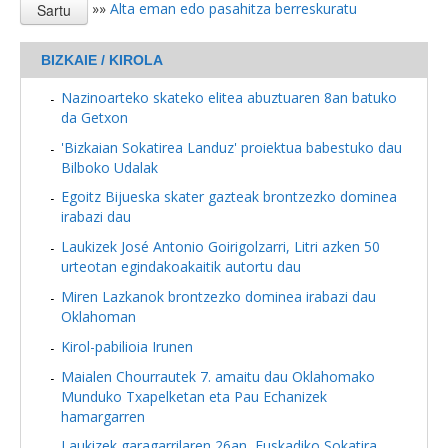
»»
Alta eman edo pasahitza berreskuratu
BIZKAIE / KIROLA
Nazinoarteko skateko elitea abuztuaren 8an batuko
da Getxon
'Bizkaian Sokatirea Landuz' proiektua babestuko dau
Bilboko Udalak
Egoitz Bijueska skater gazteak brontzezko dominea
irabazi dau
Laukizek José Antonio Goirigolzarri, Litri azken 50
urteotan egindakoakaitik autortu dau
Miren Lazkanok brontzezko dominea irabazi dau
Oklahoman
Kirol-pabilioia Irunen
Maialen Chourrautek 7. amaitu dau Oklahomako
Munduko Txapelketan eta Pau Echanizek
hamargarren
Laukizek garagarrilaren 26an, Euskadiko Sokatira