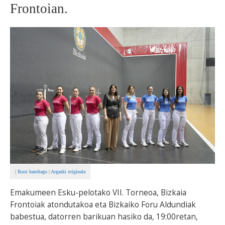
Frontoian.
BEREZIAK
ARGAZKIAK
... AUKERA GEHIAGO
|
Ikusi handiago
|
Argazki originala
Emakumeen Esku-pelotako VII. Torneoa, Bizkaia
Frontoiak atondutakoa eta Bizkaiko Foru Aldundiak
babestua, datorren barikuan hasiko da, 19:00retan,