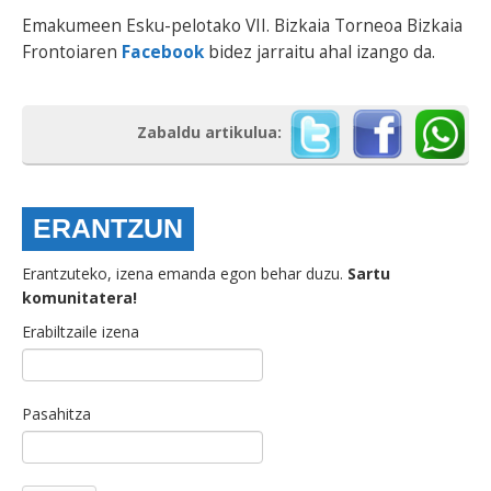
Emakumeen Esku-pelotako VII. Bizkaia Torneoa Bizkaia
Frontoiaren
Facebook
bidez jarraitu ahal izango da.
Zabaldu artikulua:
ERANTZUN
Erantzuteko, izena emanda egon behar duzu.
Sartu
komunitatera!
Erabiltzaile izena
Pasahitza