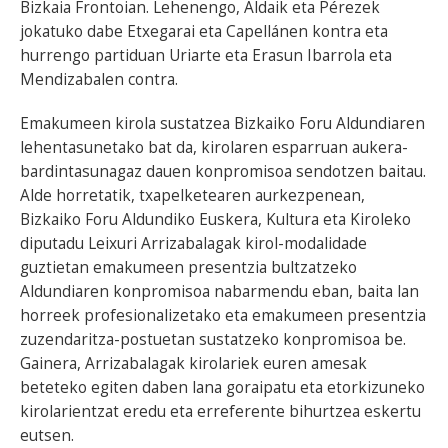
Bizkaia Frontoian. Lehenengo, Aldaik eta Pérezek
jokatuko dabe Etxegarai eta Capellánen kontra eta
hurrengo partiduan Uriarte eta Erasun Ibarrola eta
Mendizabalen contra.
Emakumeen kirola sustatzea Bizkaiko Foru Aldundiaren
lehentasunetako bat da, kirolaren esparruan aukera-
bardintasunagaz dauen konpromisoa sendotzen baitau.
Alde horretatik, txapelketearen aurkezpenean,
Bizkaiko Foru Aldundiko Euskera, Kultura eta Kiroleko
diputadu Leixuri Arrizabalagak kirol-modalidade
guztietan emakumeen presentzia bultzatzeko
Aldundiaren konpromisoa nabarmendu eban, baita lan
horreek profesionalizetako eta emakumeen presentzia
zuzendaritza-postuetan sustatzeko konpromisoa be.
Gainera, Arrizabalagak kirolariek euren amesak
beteteko egiten daben lana goraipatu eta etorkizuneko
kirolarientzat eredu eta erreferente bihurtzea eskertu
eutsen.