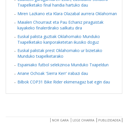
Txapelketako final handia hartuko dau
Miren Lazkano eta Klara Olazabal aurrera Oklahoman
Maialen Chourraut eta Pau Echaniz piraguistak
kayakeko finalerdirako sailkatu dira
Euskal palista guztiak Oklahomako Munduko
Txapelketako kanporaketetan ikusiko doguz
Euskal palistak prest Oklahomako ur bizietako
Munduko txapelketarako
Espainiako futbol selekzinoa Munduko Txapeldun
Ariane Ochoak 'Sierra Kerr' irabazi dau
Bilbok COP31 Bike Rider ekimenagaz bat egin dau
NOR GARA
LEGE OHARRA
PUBLIZIDADEA