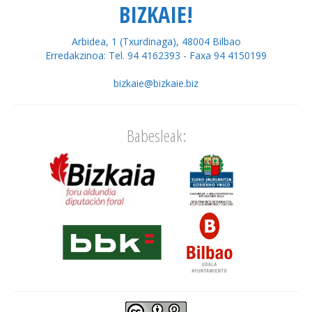
BIZKAIE!
Arbidea, 1 (Txurdinaga), 48004 Bilbao
Erredakzinoa: Tel. 94 4162393 - Faxa 94 4150199
bizkaie@bizkaie.biz
Babesleak: