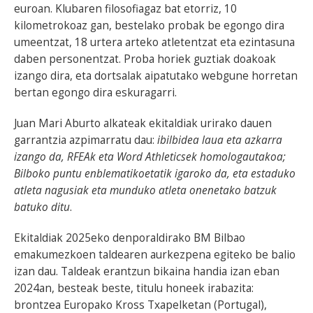
euroan. Klubaren filosofiagaz bat etorriz, 10
kilometrokoaz gan, bestelako probak be egongo dira
umeentzat, 18 urtera arteko atletentzat eta ezintasuna
daben personentzat. Proba horiek guztiak doakoak
izango dira, eta dortsalak aipatutako webgune horretan
bertan egongo dira eskuragarri.
Juan Mari Aburto alkateak ekitaldiak urirako dauen
garrantzia azpimarratu dau:
ibilbidea laua eta azkarra
izango da, RFEAk eta Word Athleticsek homologautakoa;
Bilboko puntu enblematikoetatik igaroko da, eta estaduko
atleta nagusiak eta munduko atleta onenetako batzuk
batuko ditu
.
Ekitaldiak 2025eko denporaldirako BM Bilbao
emakumezkoen taldearen aurkezpena egiteko be balio
izan dau. Taldeak erantzun bikaina handia izan eban
2024an, besteak beste, titulu honeek irabazita:
brontzea Europako Kross Txapelketan (Portugal),