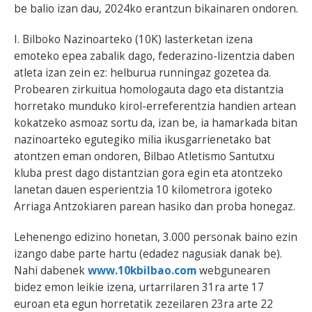
be balio izan dau, 2024ko erantzun bikainaren ondoren.
I. Bilboko Nazinoarteko (10K) lasterketan izena
emoteko epea zabalik dago, federazino-lizentzia daben
atleta izan zein ez: helburua runningaz gozetea da.
Probearen zirkuitua homologauta dago eta distantzia
horretako munduko kirol-erreferentzia handien artean
kokatzeko asmoaz sortu da, izan be, ia hamarkada bitan
nazinoarteko egutegiko milia ikusgarrienetako bat
atontzen eman ondoren, Bilbao Atletismo Santutxu
kluba prest dago distantzian gora egin eta atontzeko
lanetan dauen esperientzia 10 kilometrora igoteko
Arriaga Antzokiaren parean hasiko dan proba honegaz.
Lehenengo edizino honetan, 3.000 personak baino ezin
izango dabe parte hartu (edadez nagusiak danak be).
Nahi dabenek
www.10kbilbao.com
webgunearen
bidez emon leikie izena, urtarrilaren 31ra arte 17
euroan eta egun horretatik zezeilaren 23ra arte 22