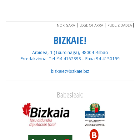
NOR GARA
LEGE OHARRA
PUBLIZIDADEA
BIZKAIE!
Arbidea, 1 (Txurdinaga), 48004 Bilbao
Erredakzinoa: Tel. 94 4162393 - Faxa 94 4150199
bizkaie@bizkaie.biz
Babesleak: