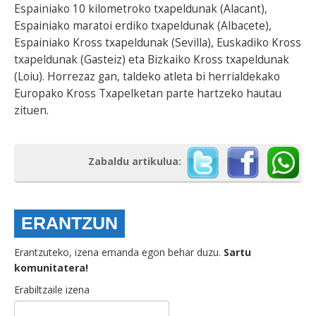
Espainiako 10 kilometroko txapeldunak (Alacant),
Espainiako maratoi erdiko txapeldunak (Albacete),
Espainiako Kross txapeldunak (Sevilla), Euskadiko Kross
txapeldunak (Gasteiz) eta Bizkaiko Kross txapeldunak
(Loiu). Horrezaz gan, taldeko atleta bi herrialdekako
Europako Kross Txapelketan parte hartzeko hautau
zituen.
Zabaldu artikulua:
ERANTZUN
Erantzuteko, izena emanda egon behar duzu.
Sartu
komunitatera!
Erabiltzaile izena