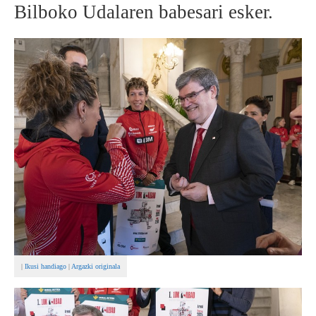
Bilboko Udalaren babesari esker.
BEREZIAK
ARGAZKIAK
... AUKERA GEHIAGO
|
Ikusi handiago
|
Argazki originala