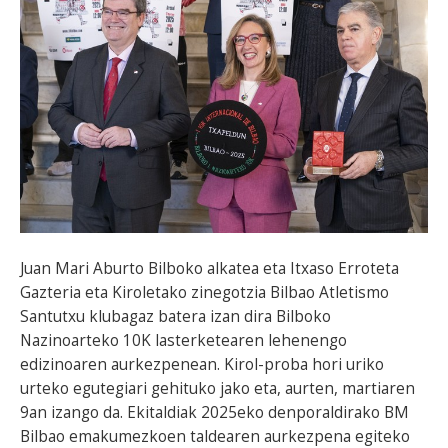
Juan Mari Aburto Bilboko alkatea eta Itxaso Erroteta
Gazteria eta Kiroletako zinegotzia Bilbao Atletismo
Santutxu klubagaz batera izan dira Bilboko
Nazinoarteko 10K lasterketearen lehenengo
edizinoaren aurkezpenean. Kirol-proba hori uriko
urteko egutegiari gehituko jako eta, aurten, martiaren
9an izango da. Ekitaldiak 2025eko denporaldirako BM
Bilbao emakumezkoen taldearen aurkezpena egiteko