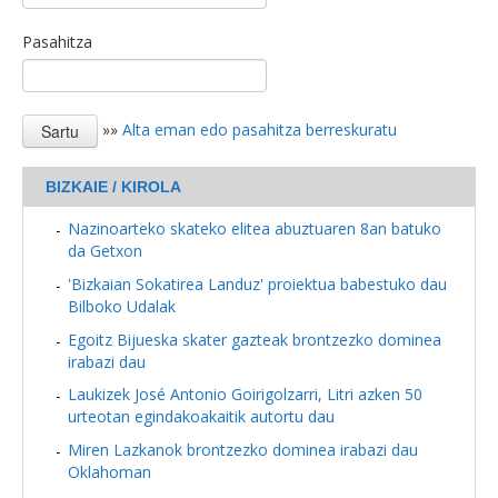
Pasahitza
»»
Alta eman edo pasahitza berreskuratu
BIZKAIE / KIROLA
Nazinoarteko skateko elitea abuztuaren 8an batuko
da Getxon
'Bizkaian Sokatirea Landuz' proiektua babestuko dau
Bilboko Udalak
Egoitz Bijueska skater gazteak brontzezko dominea
irabazi dau
Laukizek José Antonio Goirigolzarri, Litri azken 50
urteotan egindakoakaitik autortu dau
Miren Lazkanok brontzezko dominea irabazi dau
Oklahoman