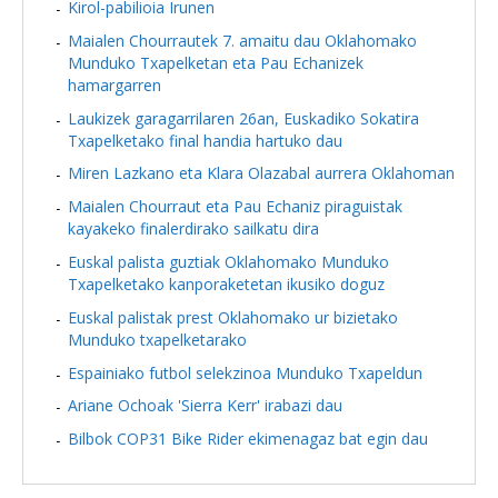
Kirol-pabilioia Irunen
Maialen Chourrautek 7. amaitu dau Oklahomako
Munduko Txapelketan eta Pau Echanizek
hamargarren
Laukizek garagarrilaren 26an, Euskadiko Sokatira
Txapelketako final handia hartuko dau
Miren Lazkano eta Klara Olazabal aurrera Oklahoman
Maialen Chourraut eta Pau Echaniz piraguistak
kayakeko finalerdirako sailkatu dira
Euskal palista guztiak Oklahomako Munduko
Txapelketako kanporaketetan ikusiko doguz
Euskal palistak prest Oklahomako ur bizietako
Munduko txapelketarako
Espainiako futbol selekzinoa Munduko Txapeldun
Ariane Ochoak 'Sierra Kerr' irabazi dau
Bilbok COP31 Bike Rider ekimenagaz bat egin dau