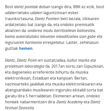
Bost
dantz pointak
doban izango dira, BBK ez ezik, bost
udalerrietako udalen laguntzinoari esker.
Iraunkortasuna,
Dantz Point
en beti bezala, zikloaren
ardatzetako bat izango da, eta ondoko premisatik
abiatzen da:
ondarea modu barritzailean balioestea,
baina aukeratutako lekuetan inbaditzailea izan gabe eta
inguruaren harmonia errespetatuz
. Laster, zehetasun
guztiak
hemen
.
Dantz
,
Dantz Point
-en sustatzailea,
kultur marka eta
proiektuen laborategia
da. 2017an sortu zan Gipuzkoan,
eta dagoeneko erreferente bihurtu da musika
elektronikoan, Estaduan eta kanpoan. Bertan,
nazinoarteko jaialdiak eta musika elektronikoaren eta
abangoardiako musikearen inguruko ekitaldi sorta bat
garatu dira 5 herrialdetan. Ekimenen artean, ondoko
honeek nabarmentzen dira:
Dantz Academy
eta
Dantz
Festival Donostia
.