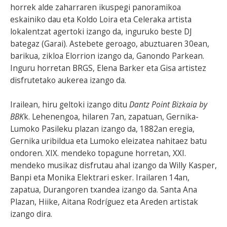
horrek alde zaharraren ikuspegi panoramikoa
eskainiko dau eta Koldo Loira eta Celeraka artista
lokalentzat agertoki izango da, inguruko beste DJ
bategaz (Garai). Astebete geroago, abuztuaren 30ean,
barikua, zikloa Elorrion izango da, Ganondo Parkean.
Inguru horretan BRGS, Elena Barker eta Gisa artistez
disfrutetako aukerea izango da.
Irailean, hiru geltoki izango ditu
Dantz Point Bizkaia by
BBK
k. Lehenengoa, hilaren 7an, zapatuan, Gernika-
Lumoko Pasileku plazan izango da, 1882an eregia,
Gernika uribildua eta Lumoko eleizatea nahitaez batu
ondoren. XIX. mendeko topagune horretan, XXI.
mendeko musikaz disfrutau ahal izango da Willy Kasper,
Banpi eta Monika Elektrari esker. Irailaren 14an,
zapatua, Durangoren txandea izango da. Santa Ana
Plazan, Hiike, Aitana Rodríguez eta Areden artistak
izango dira.