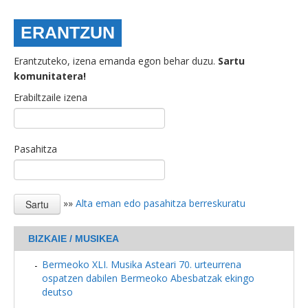
ERANTZUN
Erantzuteko, izena emanda egon behar duzu.
Sartu
komunitatera!
Erabiltzaile izena
Pasahitza
»»
Alta eman edo pasahitza berreskuratu
BIZKAIE / MUSIKEA
Bermeoko XLI. Musika Asteari 70. urteurrena
ospatzen dabilen Bermeoko Abesbatzak ekingo
deutso