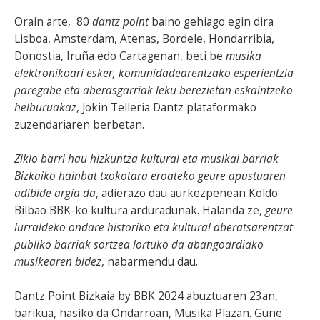
Orain arte, 80
dantz point
baino gehiago egin dira
Lisboa, Amsterdam, Atenas, Bordele, Hondarribia,
Donostia, Iruña edo Cartagenan, beti be
musika
elektronikoari esker, komunidadearentzako esperientzia
paregabe eta aberasgarriak leku berezietan eskaintzeko
helburuakaz
, Jokin Telleria Dantz plataformako
zuzendariaren berbetan.
Ziklo barri hau hizkuntza kultural eta musikal barriak
Bizkaiko hainbat txokotara eroateko geure apustuaren
adibide argia da
, adierazo dau aurkezpenean Koldo
Bilbao BBK-ko kultura arduradunak. Halanda ze,
geure
lurraldeko ondare historiko eta kultural aberatsarentzat
publiko barriak sortzea lortuko da abangoardiako
musikearen bidez
, nabarmendu dau.
Dantz Point Bizkaia by BBK 2024 abuztuaren 23an,
barikua, hasiko da Ondarroan, Musika Plazan. Gune