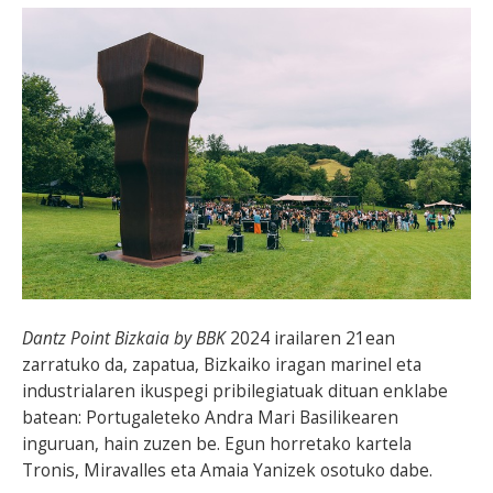
Dantz Point Bizkaia by BBK
2024 irailaren 21ean
zarratuko da, zapatua, Bizkaiko iragan marinel eta
industrialaren ikuspegi pribilegiatuak dituan enklabe
batean: Portugaleteko Andra Mari Basilikearen
inguruan, hain zuzen be. Egun horretako kartela
Tronis, Miravalles eta Amaia Yanizek osotuko dabe.