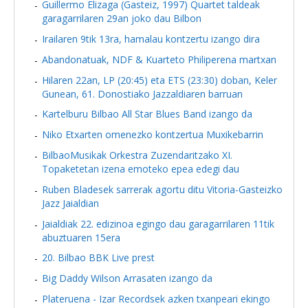
Guillermo Elizaga (Gasteiz, 1997) Quartet taldeak
garagarrilaren 29an joko dau Bilbon
Irailaren 9tik 13ra, hamalau kontzertu izango dira
Abandonatuak, NDF & Kuarteto Philiperena martxan
Hilaren 22an, LP (20:45) eta ETS (23:30) doban, Keler
Gunean, 61. Donostiako Jazzaldiaren barruan
Kartelburu Bilbao All Star Blues Band izango da
Niko Etxarten omenezko kontzertua Muxikebarrin
BilbaoMusikak Orkestra Zuzendaritzako XI.
Topaketetan izena emoteko epea edegi dau
Ruben Bladesek sarrerak agortu ditu Vitoria-Gasteizko
Jazz Jaialdian
Jaialdiak 22. edizinoa egingo dau garagarrilaren 11tik
abuztuaren 15era
20. Bilbao BBK Live prest
Big Daddy Wilson Arrasaten izango da
Plateruena - Izar Recordsek azken txanpeari ekingo