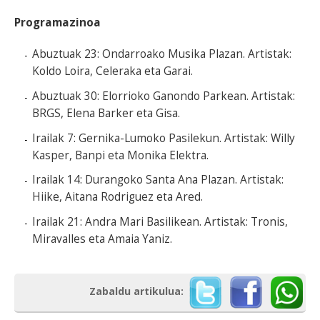
Programazinoa
Abuztuak 23: Ondarroako Musika Plazan. Artistak:
Koldo Loira, Celeraka eta Garai.
Abuztuak 30: Elorrioko Ganondo Parkean. Artistak:
BRGS, Elena Barker eta Gisa.
Irailak 7: Gernika-Lumoko Pasilekun. Artistak: Willy
Kasper, Banpi eta Monika Elektra.
Irailak 14: Durangoko Santa Ana Plazan. Artistak:
Hiike, Aitana Rodriguez eta Ared.
Irailak 21: Andra Mari Basilikean. Artistak: Tronis,
Miravalles eta Amaia Yaniz.
Zabaldu artikulua: