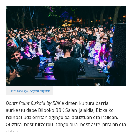
BEREZIAK
ARGAZKIAK
... AUKERA GEHIAGO
|
Ikusi handiago
|
Argazki originala
Dantz Point Bizkaia by BBK
ekimen kultura barria
aurkeztu dabe Bilboko BBK Salan. Jaialdia, Bizkaiko
hainbat udalerritan egingo da, abuztuan eta irailean.
Guztira, bost hitzordu izango dira, bost aste jarraian eta
doban.