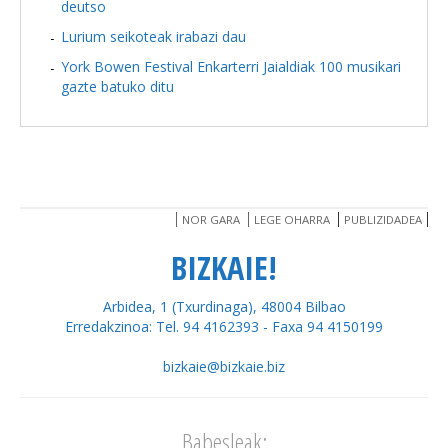
deutso
Lurium seikoteak irabazi dau
York Bowen Festival Enkarterri Jaialdiak 100 musikari
gazte batuko ditu
NOR GARA
LEGE OHARRA
PUBLIZIDADEA
BIZKAIE!
Arbidea, 1 (Txurdinaga), 48004 Bilbao
Erredakzinoa: Tel. 94 4162393 - Faxa 94 4150199
bizkaie@bizkaie.biz
Babesleak: