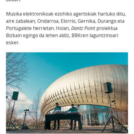
Musika elektronikoak ezohiko agertokiak hartuko ditu,
aire zabalean, Ondarroa, Elorrio, Gernika, Durango eta
Portugalete herrietan. Holan,
Dantz Point
proiektua
Bizkain egingo da lehen aldiz, BBKren laguntzinoari
esker.