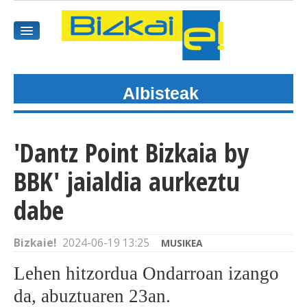
Albisteak
HASIEREA
HARPIDETU
'Dantz Point Bizkaia by
GAIAK
BBK' jaialdia aurkeztu
AGENDEA
dabe
KOMUNITATEA
Bizkaie!
2024-06-19 13:25
MUSIKEA
ALBISTE GUZTIAK
Lehen hitzordua Ondarroan izango
da, abuztuaren 23an.
BIDEOAK