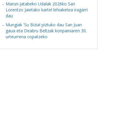
Maruri-Jatabeko Udalak 2026ko San
Lorentzo Jaietako kartel lehiaketea iragarri
dau
Mungiak 'Su Bizia! piztuko dau San Juan
gaua eta Deabru Beltzak konpainiaren 30.
urteurrena ospatzeko