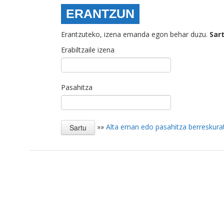
ERANTZUN
Erantzuteko, izena emanda egon behar duzu.
Sar
Erabiltzaile izena
Pasahitza
»»
Alta eman edo pasahitza berreskura