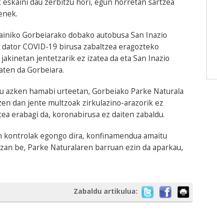
eskaini dau zerbitzu hori, egun horretan sartzea
enek.
ainiko Gorbeiarako dobako autobusa San Inazio
t dator COVID-19 birusa zabaltzea eragozteko
jakinetan jentetzarik ez izatea da eta San Inazio
oaten da Gorbeiara.
au azken hamabi urteetan, Gorbeiako Parke Naturala
en dan jente multzoak zirkulazino-arazorik ez
ea erabagi da, koronabirusa ez daiten zabaldu.
n kontrolak egongo dira, konfinamendua amaitu
izan be, Parke Naturalaren barruan ezin da aparkau,
Zabaldu artikulua: