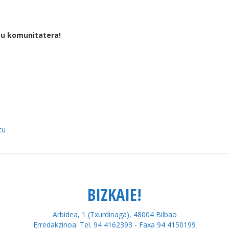
tu komunitatera!
tu
BIZKAIE!
Arbidea, 1 (Txurdinaga), 48004 Bilbao
Erredakzinoa: Tel. 94 4162393 - Faxa 94 4150199