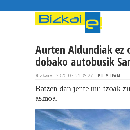
Aurten Aldundiak ez 
dobako autobusik Sa
Bizkaie!
2020-07-21 09:27
PIL-PILEAN
Batzen dan jente multzoak zir
asmoa.