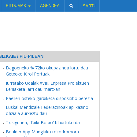
BILDUMAK
AGENDEA
SARTU
BIZKAIE / PIL-PILEAN
Dagoeneko % 72ko okupazinoa lortu dau
Getxoko Kirol Portuak
Iurretako Udalak XVIII. Enpresa Proiektuen
Lehiaketa jarri dau martxan
Paellen osteko garbiketa dispositibo berezia
Euskal Mendizale Federazinoak aplikazino
ofiziala aurkeztu dau
Txikigunea, 'Txiki-Botxo' bihurtuko da
Boulder App Mungiako rokodromora