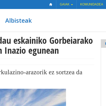
GAIAK
KOMUNIDADEA
Albisteak
dau eskainiko Gorbeiarako
n Inazio egunean
kulazino-arazorik ez sortzea da