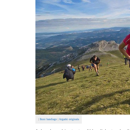
|
Ikusi handiago
|
Argazki originala