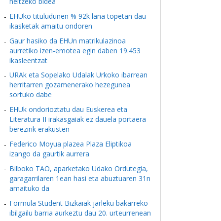
heltzeko bidea
EHUko tituludunen % 92k lana topetan dau
ikasketak amaitu ondoren
Gaur hasiko da EHUn matrikulazinoa
aurretiko izen-emotea egin daben 19.453
ikasleentzat
URAk eta Sopelako Udalak Urkoko ibarrean
herritarren gozamenerako hezegunea
sortuko dabe
EHUk ondorioztatu dau Euskerea eta
Literatura II irakasgaiak ez dauela portaera
berezirik erakusten
Federico Moyua plazea Plaza Eliptikoa
izango da gaurtik aurrera
Bilboko TAO, aparketako Udako Ordutegia,
garagarrilaren 1ean hasi eta abuztuaren 31n
amaituko da
Formula Student Bizkaiak jarleku bakarreko
ibilgailu barria aurkeztu dau 20. urteurrenean