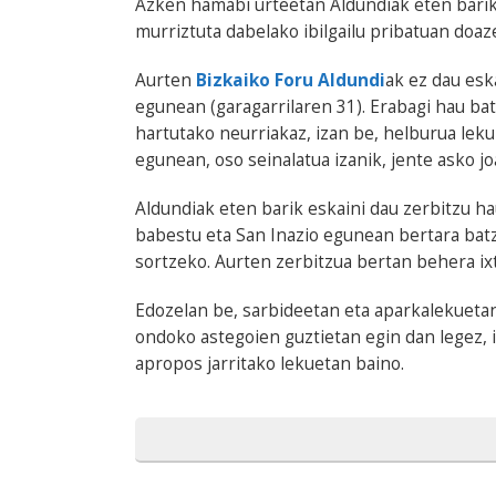
Azken hamabi urteetan Aldundiak eten barik 
murriztuta dabelako ibilgailu pribatuan doaz
Aurten
Bizkaiko Foru Aldundi
ak ez dau esk
egunean (garagarrilaren 31). Erabagi hau ba
hartutako neurriakaz, izan be, helburua leku 
egunean, oso seinalatua izanik, jente asko j
Aldundiak eten barik eskaini dau zerbitzu h
babestu eta San Inazio egunean bertara batz
sortzeko. Aurten zerbitzua bertan behera ixt
Edozelan be, sarbideetan eta aparkalekueta
ondoko astegoien guztietan egin dan legez, 
apropos jarritako lekuetan baino.