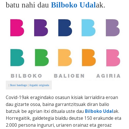
batu nahi dau
Bilboko Udal
ak.
BEREZIAK
ARGAZKIAK
... AUKERA GEHIAGO
|
Ikusi handiago
|
Argazki originala
Covid-19ak eragindako osasun kisiak larrialdira eroan
dau gizarte osoa, baina garrantzitsuak diran balio
batzuk be agirian itxi dituala uste dau
Bilboko Udal
ak.
Horregaitik, galdetegia bialdu deutse 150 erakunde eta
2.000 persona ingururi, uriaren orainaz eta geroaz