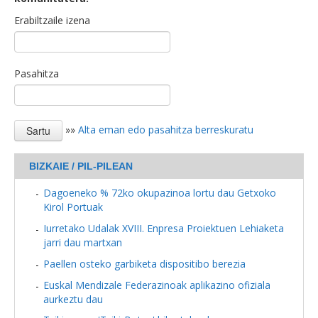
Erabiltzaile izena
Pasahitza
»»
Alta eman edo pasahitza berreskuratu
BIZKAIE / PIL-PILEAN
Dagoeneko % 72ko okupazinoa lortu dau Getxoko
Kirol Portuak
Iurretako Udalak XVIII. Enpresa Proiektuen Lehiaketa
jarri dau martxan
Paellen osteko garbiketa dispositibo berezia
Euskal Mendizale Federazinoak aplikazino ofiziala
aurkeztu dau