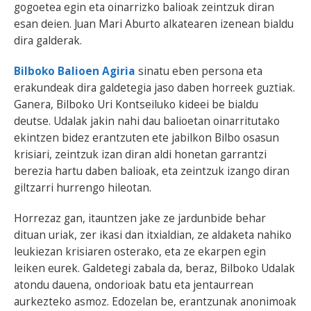
gogoetea egin eta oinarrizko balioak zeintzuk diran
esan deien. Juan Mari Aburto alkatearen izenean bialdu
dira galderak.
Bilboko Balioen Agiria
sinatu eben persona eta
erakundeak dira galdetegia jaso daben horreek guztiak.
Ganera, Bilboko Uri Kontseiluko kideei be bialdu
deutse. Udalak jakin nahi dau balioetan oinarritutako
ekintzen bidez erantzuten ete jabilkon Bilbo osasun
krisiari, zeintzuk izan diran aldi honetan garrantzi
berezia hartu daben balioak, eta zeintzuk izango diran
giltzarri hurrengo hileotan.
Horrezaz gan, itauntzen jake ze jardunbide behar
dituan uriak, zer ikasi dan itxialdian, ze aldaketa nahiko
leukiezan krisiaren osterako, eta ze ekarpen egin
leiken eurek. Galdetegi zabala da, beraz, Bilboko Udalak
atondu dauena, ondorioak batu eta jentaurrean
aurkezteko asmoz. Edozelan be, erantzunak anonimoak