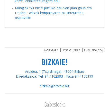
kartel lehiaketea iragarri dau
Mungiak 'Su Bizia! piztuko dau San Juan gaua eta
Deabru Beltzak konpainiaren 30. urteurrena
ospatzeko
NOR GARA
LEGE OHARRA
PUBLIZIDADEA
BIZKAIE!
Arbidea, 1 (Txurdinaga), 48004 Bilbao
Erredakzinoa: Tel. 94 4162393 - Faxa 94 4150199
bizkaie@bizkaie.biz
Babesleak: