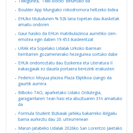
Txikigunea, 'Txiki-Botxo' bihurtuko da
Boulder App Mungiako rokodromora heltzeko bidea
EHUko tituludunen % 92k lana topetan dau ikasketak
amaitu ondoren
Gaur hasiko da EHUn matrikulazinoa aurretiko izen-
emotea egin daben 19.453 ikasleentzat
URAk eta Sopelako Udalak Urkoko ibarrean
herritarren gozamenerako hezegunea sortuko dabe
EHUk ondorioztatu dau Euskerea eta Literatura II
irakasgaiak ez dauela portaera berezirik erakusten
Federico Moyua plazea Plaza Eliptikoa izango da
gaurtik aurrera
Bilboko TAO, aparketako Udako Ordutegia,
garagarrilaren 1ean hasi eta abuztuaren 31n amaituko
da
Formula Student Bizkaiak jarleku bakarreko ibilgailu
barria aurkeztu dau 20. urteurrenean
Maruri-Jatabeko Udalak 2026ko San Lorentzo Jaietako