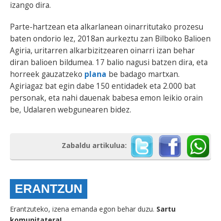
izango dira.
Parte-hartzean eta alkarlanean oinarritutako prozesu
baten ondorio lez, 2018an aurkeztu zan Bilboko Balioen
Agiria, uritarren alkarbizitzearen oinarri izan behar
diran balioen bildumea. 17 balio nagusi batzen dira, eta
horreek gauzatzeko
plana
be badago martxan.
Agiriagaz bat egin dabe 150 entidadek eta 2.000 bat
personak, eta nahi dauenak babesa emon leikio orain
be, Udalaren webgunearen bidez.
Zabaldu artikulua:
ERANTZUN
Erantzuteko, izena emanda egon behar duzu.
Sartu
komunitatera!