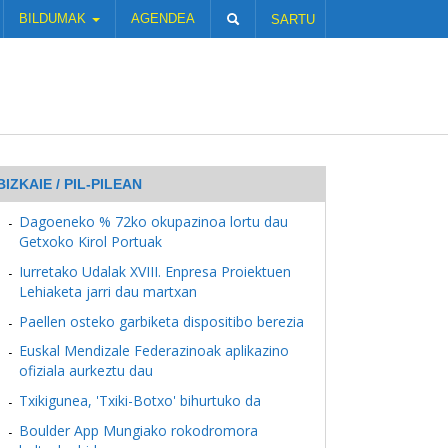
BILDUMAK
AGENDEA
SARTU
BIZKAIE / PIL-PILEAN
Dagoeneko % 72ko okupazinoa lortu dau
Getxoko Kirol Portuak
Iurretako Udalak XVIII. Enpresa Proiektuen
Lehiaketa jarri dau martxan
Paellen osteko garbiketa dispositibo berezia
Euskal Mendizale Federazinoak aplikazino
ofiziala aurkeztu dau
Txikigunea, 'Txiki-Botxo' bihurtuko da
Boulder App Mungiako rokodromora