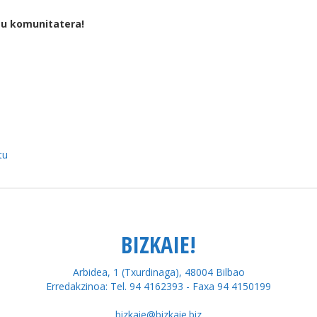
tu komunitatera!
tu
BIZKAIE!
Arbidea, 1 (Txurdinaga), 48004 Bilbao
Erredakzinoa: Tel. 94 4162393 - Faxa 94 4150199
bizkaie@bizkaie.biz