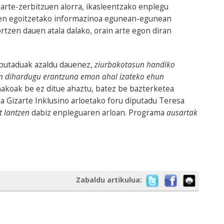
izarte-zerbitzuen alorra, ikasleentzako enplegu
koen egoitzetako informazinoa egunean-egunean
zen dauen atala dalako, orain arte egon diran
iputaduak azaldu dauenez,
ziurbakotasun handiko
ean dihardugu erantzuna emon ahal izateko ehun
akoak be ez ditue ahaztu, batez be bazterketea
a Gizarte Inklusino arloetako foru diputadu Teresa
t lantzen
dabiz enpleguaren arloan. Programa
ausartak
Zabaldu artikulua: