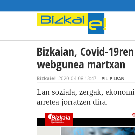
Bizkaian, Covid-19re
webgunea martxan
Bizkaie!
2020-04-08 13:47
PIL-PILEAN
Lan soziala, zergak, ekonomia
arretea jorratzen dira.