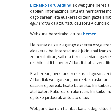
Bizkaiko Foru Aldundi
ak webgune berezia i
dabilen informazinoa batu eta herritarrei mo
dago sarean, eta euskerazko zein gaztelania
eguneratua
dala ziurtatu dau Foru Aldundiak.
Webgune berezirako loturea
hemen
.
Helburua da gaur egungo egoerea ezagutzera 
aldaketak be. Interesdunek jakin ahal izang
zeintzuk diran, sail eta foru soziedade guzti
ezohiko aldi honetan Aldundiak abiatzen dit
Era berean, herritarren eskura dagozan ze
Aldundiak webgunean, horreetako askotan m
osasun egoereak. Esate baterako, Bizkaibus
atal baten. Kulturearen alorrean, Bizkaiko m
egiteko jarduerak antolatu ditue.
Webgune barrian hainbat kanal edegi ditue h