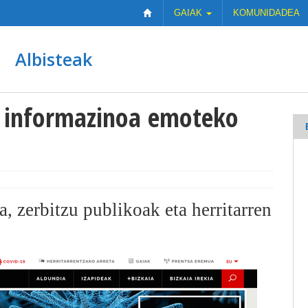
GAIAK
KOMUNIDADEA
Albisteak
n informazinoa emoteko
, zerbitzu publikoak eta herritarren