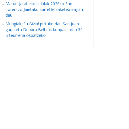
Maruri-Jatabeko Udalak 2026ko San
Lorentzo Jaietako kartel lehiaketea iragarri
dau
Mungiak 'Su Bizia! piztuko dau San Juan
gaua eta Deabru Beltzak konpainiaren 30.
urteurrena ospatzeko