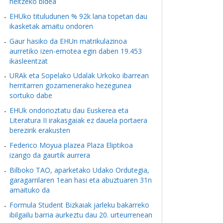
heltzeko bidea
EHUko tituludunen % 92k lana topetan dau
ikasketak amaitu ondoren
Gaur hasiko da EHUn matrikulazinoa
aurretiko izen-emotea egin daben 19.453
ikasleentzat
URAk eta Sopelako Udalak Urkoko ibarrean
herritarren gozamenerako hezegunea
sortuko dabe
EHUk ondorioztatu dau Euskerea eta
Literatura II irakasgaiak ez dauela portaera
berezirik erakusten
Federico Moyua plazea Plaza Eliptikoa
izango da gaurtik aurrera
Bilboko TAO, aparketako Udako Ordutegia,
garagarrilaren 1ean hasi eta abuztuaren 31n
amaituko da
Formula Student Bizkaiak jarleku bakarreko
ibilgailu barria aurkeztu dau 20. urteurrenean