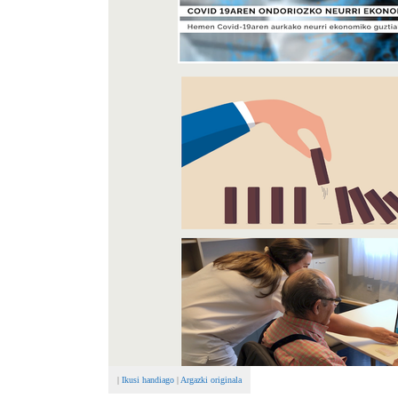
|
Ikusi handiago
|
Argazki originala