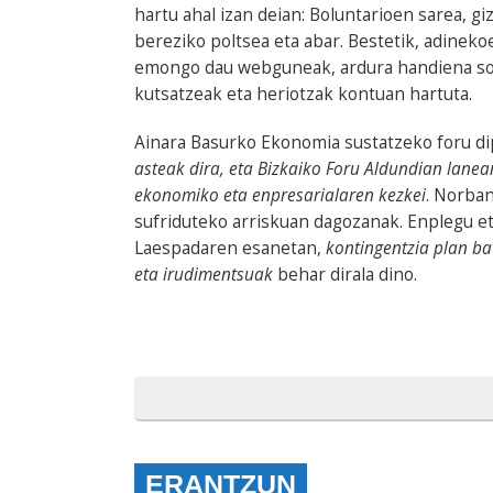
hartu ahal izan deian: Boluntarioen sarea, g
bereziko poltsea eta abar. Bestetik, adine
emongo dau webguneak, ardura handiena sort
kutsatzeak eta heriotzak kontuan hartuta.
Ainara Basurko Ekonomia sustatzeko foru d
asteak dira, eta Bizkaiko Foru Aldundian lan
ekonomiko eta enpresarialaren kezkei
. Norban
sufriduteko arriskuan dagozanak. Enplegu et
Laespadaren esanetan,
kontingentzia plan ba
eta irudimentsuak
behar dirala dino.
ERANTZUN