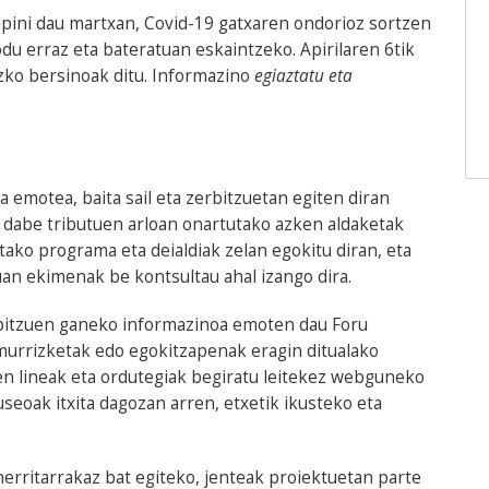
pini dau martxan, Covid-19 gatxaren ondorioz sortzen
du erraz eta bateratuan eskaintzeko. Apirilaren 6tik
zko bersinoak ditu. Informazino
egiaztatu eta
emotea, baita sail eta zerbitzuetan egiten diran
o dabe tributuen arloan onartutako azken aldaketak
etako programa eta deialdiak zelan egokitu diran, eta
uan ekimenak be kontsultau ahal izango dira.
rbitzuen ganeko informazinoa emoten dau Foru
urrizketak edo egokitzapenak eragin ditualako
en lineak eta ordutegiak begiratu leitekez webguneko
useoak itxita dagozan arren, etxetik ikusteko eta
erritarrakaz bat egiteko, jenteak proiektuetan parte