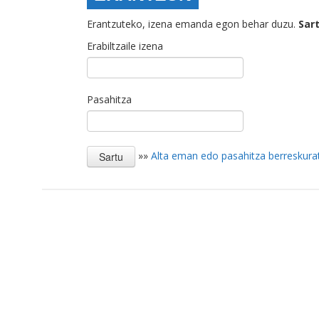
Erantzuteko, izena emanda egon behar duzu.
Sar
Erabiltzaile izena
Pasahitza
»»
Alta eman edo pasahitza berreskura