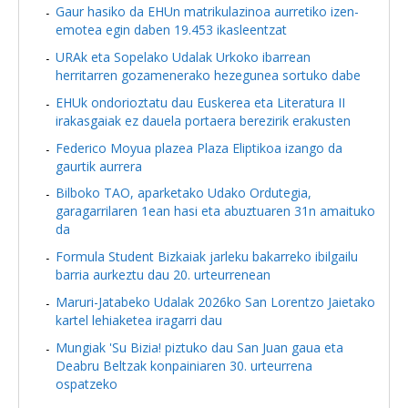
Gaur hasiko da EHUn matrikulazinoa aurretiko izen-
emotea egin daben 19.453 ikasleentzat
URAk eta Sopelako Udalak Urkoko ibarrean
herritarren gozamenerako hezegunea sortuko dabe
EHUk ondorioztatu dau Euskerea eta Literatura II
irakasgaiak ez dauela portaera berezirik erakusten
Federico Moyua plazea Plaza Eliptikoa izango da
gaurtik aurrera
Bilboko TAO, aparketako Udako Ordutegia,
garagarrilaren 1ean hasi eta abuztuaren 31n amaituko
da
Formula Student Bizkaiak jarleku bakarreko ibilgailu
barria aurkeztu dau 20. urteurrenean
Maruri-Jatabeko Udalak 2026ko San Lorentzo Jaietako
kartel lehiaketea iragarri dau
Mungiak 'Su Bizia! piztuko dau San Juan gaua eta
Deabru Beltzak konpainiaren 30. urteurrena
ospatzeko