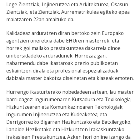
Lege Zientziak, Injinerutzea eta Arkitekturea, Osasun
Zientziak, eta Zientziak. Aurrematrikulea egiteko epea
maiatzaren 22an amaituko da.
Kalidadeaz arduratzen diran bertoko zein Europako
agentzien oneretxia dabe EHUren masterrek, eta
horrek goi mailako prestakuntzea dakarrela dinoe
unibersidadeko arduradunek. Horrezaz gan,
nabarmendu dabe ikastaroak prezio publikoetan
eskaintzen dirala eta profesional espezializaduak
dabizala master bakotxa diseinetan eta klaseak emoten.
Hurrengo ikasturterako nobedadeen artean, lau master
barri dagoz: Ingurumenaren Kutsadura eta Toxikologia;
Hizkuntzearen eta Komunikazinoaren Teknologiak;
Ingurumen Injinerutzea eta Kudeaketea; eta
Derrigorrezko Bigarren Hezkuntzako eta Batxilergoko,
Lanbide Heziketako eta Hizkuntzen Irakaskuntzako
Irakasleen Prestakuntzea. Azken hori online izango da.