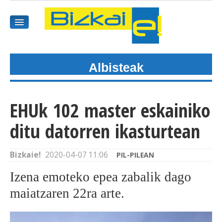
Albisteak
HASIEREA
HARPIDETU
EHUk 102 master eskainiko
GAIAK
ditu datorren ikasturtean
AGENDEA
Bizkaie!
2020-04-07 11:06
PIL-PILEAN
KOMUNITATEA
Izena emoteko epea zabalik dago
ALBISTE GUZTIAK
maiatzaren 22ra arte.
BIDEOAK