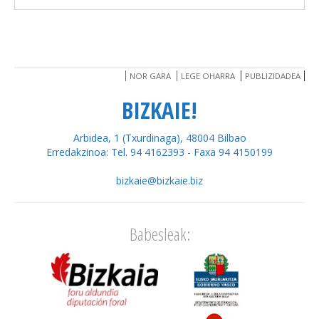
NOR GARA
LEGE OHARRA
PUBLIZIDADEA
BIZKAIE!
Arbidea, 1 (Txurdinaga), 48004 Bilbao
Erredakzinoa: Tel. 94 4162393 - Faxa 94 4150199
bizkaie@bizkaie.biz
Babesleak: