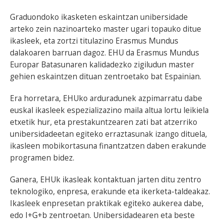
Graduondoko ikasketen eskaintzan unibersidade
arteko zein nazinoarteko master ugari topauko ditue
ikasleek, eta zortzi titulazino Erasmus Mundus
dalakoaren barruan dagoz. EHU da Erasmus Mundus
Europar Batasunaren kalidadezko zigiludun master
gehien eskaintzen dituan zentroetako bat Espainian.
Era horretara, EHUko arduradunek azpimarratu dabe
euskal ikasleek espezializazino maila altua lortu leikiela
etxetik hur, eta prestakuntzearen zati bat atzerriko
unibersidadeetan egiteko erraztasunak izango dituela,
ikasleen mobikortasuna finantzatzen daben erakunde
programen bidez.
Ganera, EHUk ikasleak kontaktuan jarten ditu zentro
teknologiko, enpresa, erakunde eta ikerketa-taldeakaz.
Ikasleek enpresetan praktikak egiteko aukerea dabe,
edo I+G+b zentroetan. Unibersidadearen eta beste