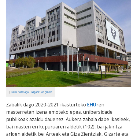
BEREZIAK
ARGAZKIAK
... AUKERA GEHIAGO
|
Ikusi handiago
|
Argazki originala
Zabalik dago 2020-2021 ikasturteko
EHU
ren
masterretan izena emoteko epea, unibersidade
publikoak azaldu dauenez. Aukera zabala dabe ikasleek,
bai masterren kopuruaren aldetik (102), bai jakintza
arloen aldetik be: Arteak eta Giza Zientziak, Gizarte eta