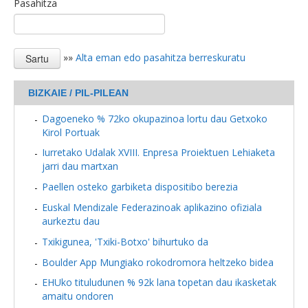
Pasahitza
»»
Alta eman edo pasahitza berreskuratu
BIZKAIE / PIL-PILEAN
Dagoeneko % 72ko okupazinoa lortu dau Getxoko
Kirol Portuak
Iurretako Udalak XVIII. Enpresa Proiektuen Lehiaketa
jarri dau martxan
Paellen osteko garbiketa dispositibo berezia
Euskal Mendizale Federazinoak aplikazino ofiziala
aurkeztu dau
Txikigunea, 'Txiki-Botxo' bihurtuko da
Boulder App Mungiako rokodromora heltzeko bidea
EHUko tituludunen % 92k lana topetan dau ikasketak
amaitu ondoren