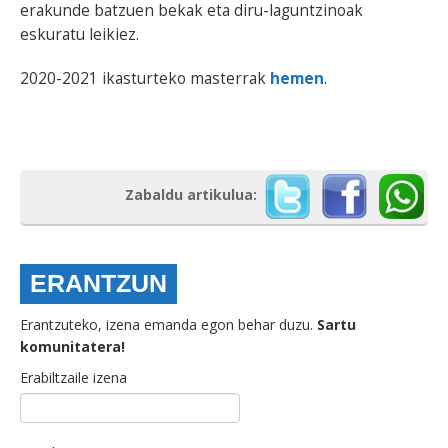
erakunde batzuen bekak eta diru-laguntzinoak
eskuratu leikiez.
2020-2021 ikasturteko masterrak
hemen
.
Zabaldu artikulua:
ERANTZUN
Erantzuteko, izena emanda egon behar duzu.
Sartu
komunitatera!
Erabiltzaile izena