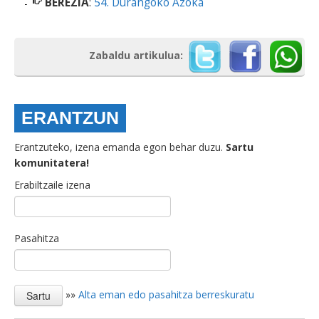
BEREZIA
:
54. Durangoko Azoka
Zabaldu artikulua:
ERANTZUN
Erantzuteko, izena emanda egon behar duzu.
Sartu
komunitatera!
Erabiltzaile izena
Pasahitza
»»
Alta eman edo pasahitza berreskuratu