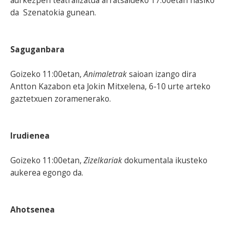
aurkezpen teatralizatua arratsaldeko 17:00etan hasiko
da Szenatokia gunean.
Saguganbara
Goizeko 11:00etan,
Animaletrak
saioan izango dira
Antton Kazabon eta Jokin Mitxelena, 6-10 urte arteko
gaztetxuen zoramenerako.
Irudienea
Goizeko 11:00etan,
Zizelkariak
dokumentala ikusteko
aukerea egongo da.
Ahotsenea