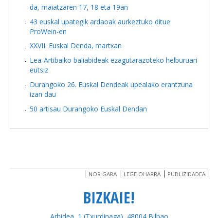
da, maiatzaren 17, 18 eta 19an
43 euskal upategik ardaoak aurkeztuko ditue
ProWein-en
XXVII. Euskal Denda, martxan
Lea-Artibaiko baliabideak ezagutarazoteko helburuari
eutsiz
Durangoko 26. Euskal Dendeak upealako erantzuna
izan dau
50 artisau Durangoko Euskal Dendan
NOR GARA
LEGE OHARRA
PUBLIZIDADEA
BIZKAIE!
Arbidea, 1 (Txurdinaga), 48004 Bilbao