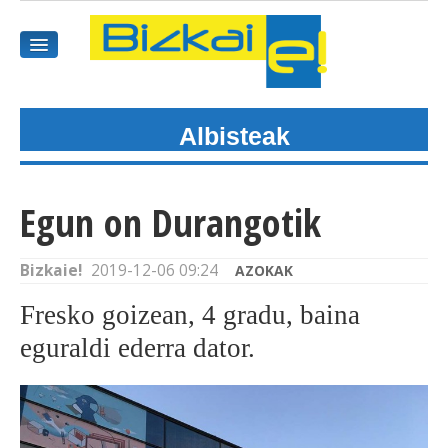
Albisteak
HASIEREA
HARPIDETU
Egun on Durangotik
GAIAK
Bizkaie!
2019-12-06 09:24
AZOKAK
AGENDEA
Fresko goizean, 4 gradu, baina
KOMUNITATEA
eguraldi ederra dator.
ALBISTE GUZTIAK
BIDEOAK