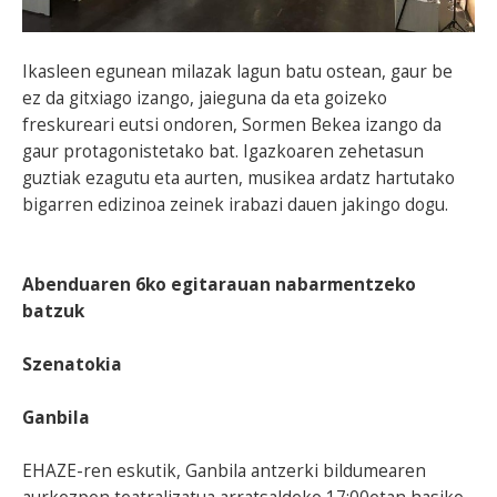
Ikasleen egunean milazak lagun batu ostean, gaur be
ez da gitxiago izango, jaieguna da eta goizeko
freskureari eutsi ondoren, Sormen Bekea izango da
gaur protagonistetako bat. Igazkoaren zehetasun
guztiak ezagutu eta aurten, musikea ardatz hartutako
bigarren edizinoa zeinek irabazi dauen jakingo dogu.
Abenduaren 6ko egitarauan nabarmentzeko
batzuk
Szenatokia
Ganbila
EHAZE-ren eskutik, Ganbila antzerki bildumearen