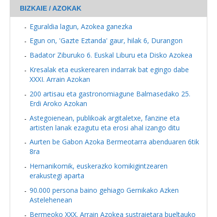
BIZKAIE / AZOKAK
Eguraldia lagun, Azokea ganezka
Egun on, 'Gazte Eztanda' gaur, hilak 6, Durangon
Badator Ziburuko 6. Euskal Liburu eta Disko Azokea
Kresalak eta euskerearen indarrak bat egingo dabe
XXXI. Arrain Azokan
200 artisau eta gastronomiagune Balmasedako 25.
Erdi Aroko Azokan
Astegoienean, publikoak argitaletxe, fanzine eta
artisten lanak ezagutu eta erosi ahal izango ditu
Aurten be Gabon Azoka Bermeotarra abenduaren 6tik
8ra
Hernanikomik, euskerazko komikigintzearen
erakustegi aparta
90.000 persona baino gehiago Gernikako Azken
Astelehenean
Bermeoko XXX. Arrain Azokea sustraietara bueltauko