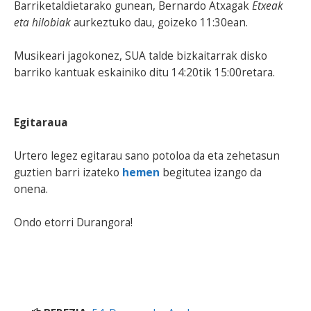
Barriketaldietarako gunean, Bernardo Atxagak
Etxeak
eta hilobiak
aurkeztuko dau, goizeko 11:30ean.
Musikeari jagokonez, SUA talde bizkaitarrak disko
barriko kantuak eskainiko ditu 14:20tik 15:00retara.
Egitaraua
Urtero legez egitarau sano potoloa da eta zehetasun
guztien barri izateko
hemen
begitutea izango da
onena.
Ondo etorri Durangora!