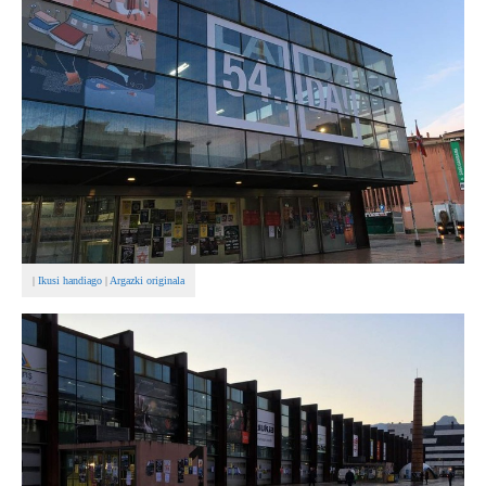
BEREZIAK
ARGAZKIAK
... AUKERA GEHIAGO
|
Ikusi handiago
|
Argazki originala