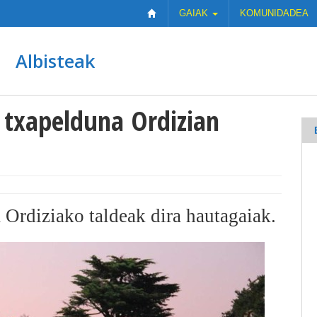
GAIAK
KOMUNIDADEA
Albisteak
 txapelduna Ordizian
 Ordiziako taldeak dira hautagaiak.