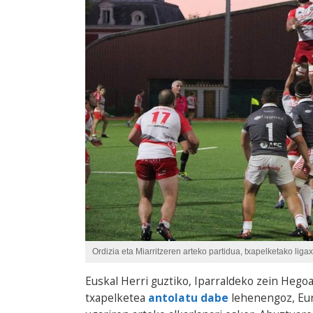
Ordizia eta Miarritzeren arteko partidua, txapelketako liga
Euskal Herri guztiko, Iparraldeko zein Hego
txapelketea
antolatu dabe
lehenengoz, Eur