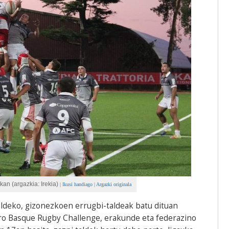
xkan (argazkia: Irekia)
|
Ikusi handiago
|
Argazki originala
aldeko, gizonezkoen errugbi-taldeak batu dituan
o Basque Rugby Challenge, erakunde eta federazino