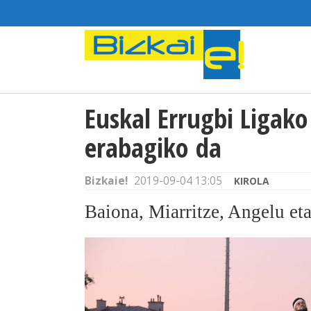
Euskal Errugbi Ligako
erabagiko da
Bizkaie!
2019-09-04 13:05
KIROLA
Baiona, Miarritze, Angelu eta