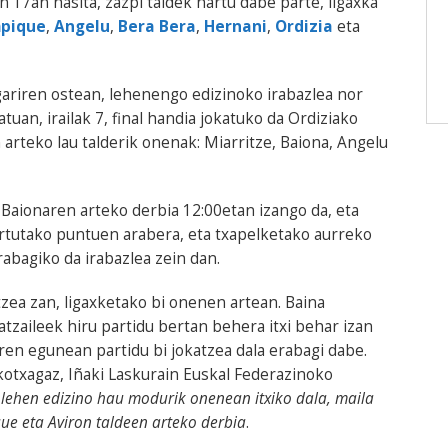
n 17an hasita, zazpi taldek hartu dabe parte, ligaxka
mpique
,
Angelu
,
Bera Bera
,
Hernani
,
Ordizia
eta
ariren ostean, lehenengo edizinoko irabazlea nor
uan, irailak 7, final handia jokatuko da Ordiziako
n arteko lau talderik onenak: Miarritze, Baiona, Angelu
a Baionaren arteko derbia 12:00etan izango da, eta
ortutako puntuen arabera, eta txapelketako aurreko
abagiko da irabazlea zein dan.
zea zan, ligaxketako bi onenen artean. Baina
atzaileek hiru partidu bertan behera itxi behar izan
aren egunean partidu bi jokatzea dala erabagi dabe.
ikotxagaz, Iñaki Laskurain Euskal Federazinoko
lehen edizino hau modurik onenean itxiko dala, maila
que eta Aviron taldeen arteko derbia
.