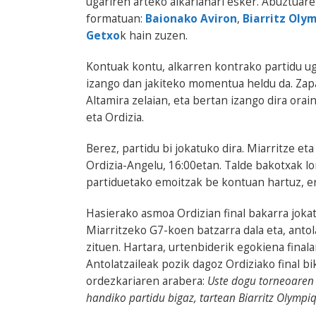
ugariren arteko alkarlanari esker. Abuztuare
formatuan:
Baionako Aviron
,
Biarritz Oly
Getxo
k hain zuzen.
Kontuak kontu, alkarren kontrako partidu ug
izango dan jakiteko momentua heldu da. Zapat
Altamira zelaian, eta bertan izango dira orai
eta Ordizia.
Berez, partidu bi jokatuko dira. Miarritze et
Ordizia-Angelu, 16:00etan. Talde bakotxak l
partiduetako emoitzak be kontuan hartuz, er
Hasierako asmoa Ordizian final bakarra jokat
Miarritzeko G7-koen batzarra dala eta, antol
zituen. Hartara, urtenbiderik egokiena final
Antolatzaileak pozik dagoz Ordiziako final b
ordezkariaren arabera:
Uste dogu torneoaren 
handiko partidu bigaz, tartean Biarritz Olympi