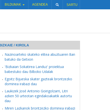
BILDUMAK
AGENDEA
SARTU
BIZKAIE / KIROLA
Nazinoarteko skateko elitea abuztuaren 8an
batuko da Getxon
'Bizkaian Sokatirea Landuz' proiektua
babestuko dau Bilboko Udalak
Egoitz Bijueska skater gazteak brontzezko
dominea irabazi dau
Laukizek José Antonio Goirigolzarri, Litri
azken 50 urteotan egindakoakaitik autortu
dau
Miren Lazkanok brontzezko dominea irabazi