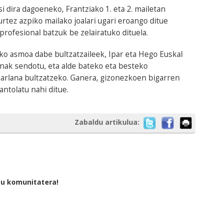
i dira dagoeneko, Frantziako 1. eta 2. mailetan
rtez azpiko mailako joalari ugari eroango ditue
profesional batzuk be zelairatuko dituela.
ko asmoa dabe bultzatzaileek, Ipar eta Hego Euskal
nak sendotu, eta alde bateko eta besteko
karlana bultzatzeko. Ganera, gizonezkoen bigarren
tolatu nahi ditue.
Zabaldu artikulua:
tu komunitatera!