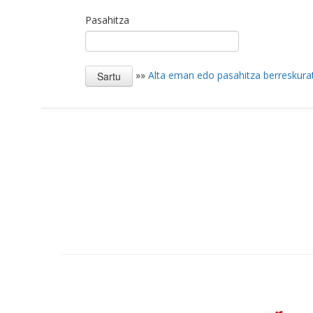
Pasahitza
»»
Alta eman edo pasahitza berreskura