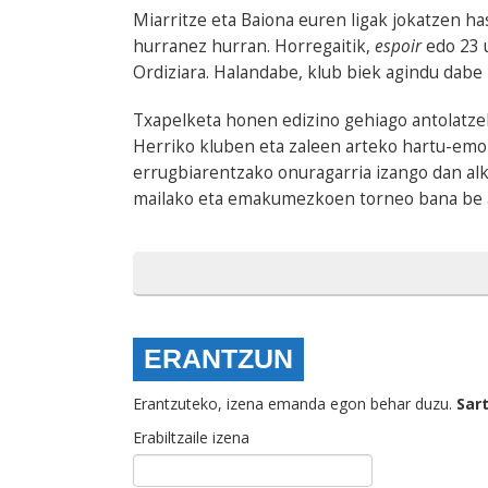
Miarritze eta Baiona euren ligak jokatzen has
hurranez hurran. Horregaitik,
espoir
edo 23 u
Ordiziara. Halandabe, klub biek agindu dabe 
Txapelketa honen edizino gehiago antolatze
Herriko kluben eta zaleen arteko hartu-emo
errugbiarentzako onuragarria izango dan al
mailako eta emakumezkoen torneo bana be an
ERANTZUN
Erantzuteko, izena emanda egon behar duzu.
Sar
Erabiltzaile izena