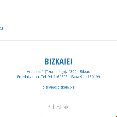
tu
BIZKAIE!
Arbidea, 1 (Txurdinaga), 48004 Bilbao
Erredakzinoa: Tel. 94 4162393 - Faxa 94 4150199
bizkaie@bizkaie.biz
Babesleak: