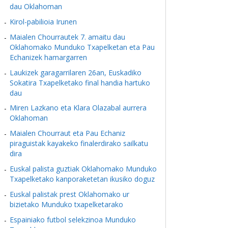
dau Oklahoman
Kirol-pabilioia Irunen
Maialen Chourrautek 7. amaitu dau
Oklahomako Munduko Txapelketan eta Pau
Echanizek hamargarren
Laukizek garagarrilaren 26an, Euskadiko
Sokatira Txapelketako final handia hartuko
dau
Miren Lazkano eta Klara Olazabal aurrera
Oklahoman
Maialen Chourraut eta Pau Echaniz
piraguistak kayakeko finalerdirako sailkatu
dira
Euskal palista guztiak Oklahomako Munduko
Txapelketako kanporaketetan ikusiko doguz
Euskal palistak prest Oklahomako ur
bizietako Munduko txapelketarako
Espainiako futbol selekzinoa Munduko