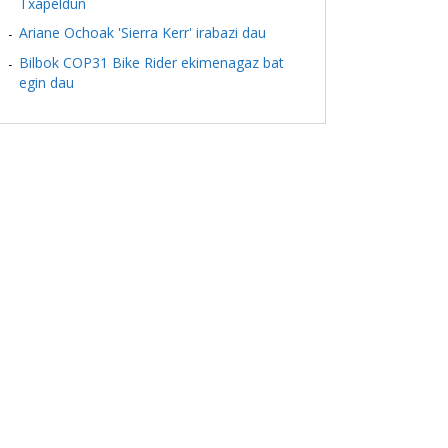
Txapeldun
Ariane Ochoak 'Sierra Kerr' irabazi dau
Bilbok COP31 Bike Rider ekimenagaz bat
egin dau