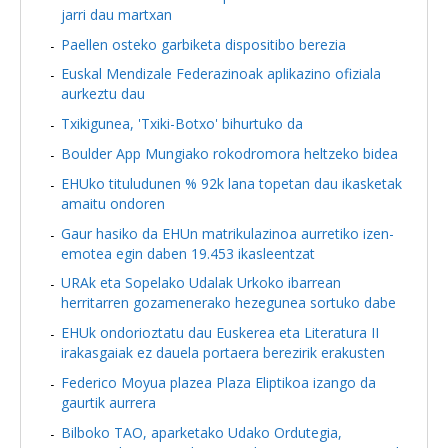
jarri dau martxan
Paellen osteko garbiketa dispositibo berezia
Euskal Mendizale Federazinoak aplikazino ofiziala
aurkeztu dau
Txikigunea, 'Txiki-Botxo' bihurtuko da
Boulder App Mungiako rokodromora heltzeko bidea
EHUko tituludunen % 92k lana topetan dau ikasketak
amaitu ondoren
Gaur hasiko da EHUn matrikulazinoa aurretiko izen-
emotea egin daben 19.453 ikasleentzat
URAk eta Sopelako Udalak Urkoko ibarrean
herritarren gozamenerako hezegunea sortuko dabe
EHUk ondorioztatu dau Euskerea eta Literatura II
irakasgaiak ez dauela portaera berezirik erakusten
Federico Moyua plazea Plaza Eliptikoa izango da
gaurtik aurrera
Bilboko TAO, aparketako Udako Ordutegia,