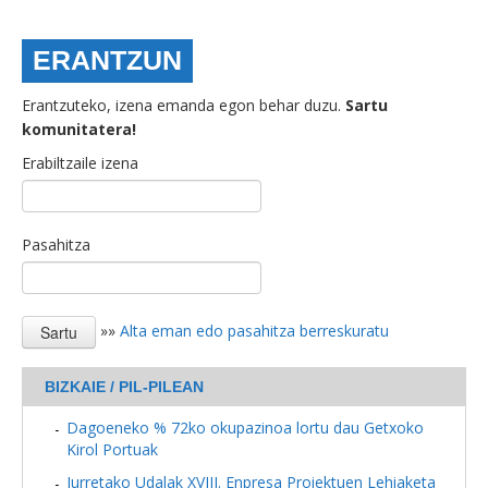
ERANTZUN
Erantzuteko, izena emanda egon behar duzu.
Sartu
komunitatera!
Erabiltzaile izena
Pasahitza
»»
Alta eman edo pasahitza berreskuratu
BIZKAIE / PIL-PILEAN
Dagoeneko % 72ko okupazinoa lortu dau Getxoko
Kirol Portuak
Iurretako Udalak XVIII. Enpresa Proiektuen Lehiaketa