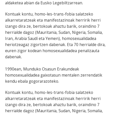
aldaketea abian da Eusko Legebiltzarrean.
Kontuak kontu, homo-les-trans-fobia salatzeko
alkarretaratzeak eta manifestazinoak herririk herri
izango dira ze, bertokoak ahaztu barik, oraindino 7
herrialde dagoz (Mauritania, Sudan, Nigeria, Somalia,
Iran, Arabia Saudí eta Yemen), homosexualidadea
heriotzeagaz zigortzen dabenak. Eta 70 herrialde dira,
euren zigor kodean homosexualidadea penalizauta
dabenak.
1990ean, Munduko Osasun Erakundeak
homosexualidadea gaixotasun mentalen zerrendatik
kendu ebala gogorarazoteko.
Kontuak kontu, homo-les-trans-fobia salatzeko
alkarretaratzeak eta manifestazinoak herririk herri
izango dira ze, bertokoak ahaztu barik, oraindino 7
herrialde dagoz (Mauritania, Sudan, Nigeria, Somalia,