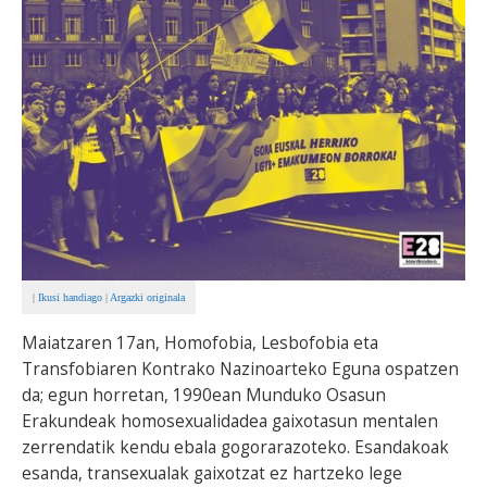
|
Ikusi handiago
|
Argazki originala
Maiatzaren 17an, Homofobia, Lesbofobia eta
Transfobiaren Kontrako Nazinoarteko Eguna ospatzen
da; egun horretan, 1990ean Munduko Osasun
Erakundeak homosexualidadea gaixotasun mentalen
zerrendatik kendu ebala gogorarazoteko. Esandakoak
esanda, transexualak gaixotzat ez hartzeko lege