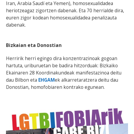
Iran, Arabia Saudí eta Yemen), homosexualidadea
heriotzeagaz zigortzen dabenak. Eta 70 herrialde dira,
euren zigor kodean homosexualidadea penalizauta
dabenak.
Bizkaian eta Donostian
Herririk herri egingo dira konzentrazinoak gogoan
hartuta, uriburuetan be badira hitzorduak: Bizkaiko
Ekainaren 28 Koordinakundeak manifestazinoa deitu
dau Bilbon eta
EHGAM
ek alkarretaratzera deitu dau
Donostian, homofobiaren kontrako egunean.