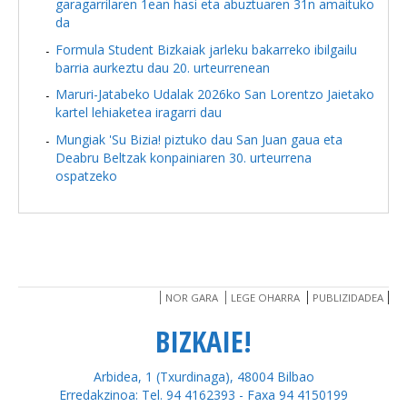
garagarrilaren 1ean hasi eta abuztuaren 31n amaituko
da
Formula Student Bizkaiak jarleku bakarreko ibilgailu
barria aurkeztu dau 20. urteurrenean
Maruri-Jatabeko Udalak 2026ko San Lorentzo Jaietako
kartel lehiaketea iragarri dau
Mungiak 'Su Bizia! piztuko dau San Juan gaua eta
Deabru Beltzak konpainiaren 30. urteurrena
ospatzeko
NOR GARA
LEGE OHARRA
PUBLIZIDADEA
BIZKAIE!
Arbidea, 1 (Txurdinaga), 48004 Bilbao
Erredakzinoa: Tel. 94 4162393 - Faxa 94 4150199