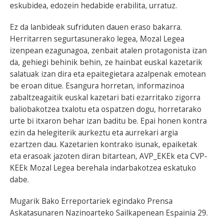
eskubidea, edozein hedabide erabilita, urratuz.
Ez da lanbideak sufriduten dauen eraso bakarra.
Herritarren segurtasunerako legea, Mozal Legea
izenpean ezagunagoa, zenbait atalen protagonista izan
da, gehiegi behinik behin, ze hainbat euskal kazetarik
salatuak izan dira eta epaitegietara azalpenak emotean
be eroan ditue. Esangura horretan, informazinoa
zabaltzeagaitik euskal kazetari bati ezarritako zigorra
baliobakotzea txalotu eta ospatzen dogu, horretarako
urte bi itxaron behar izan baditu be. Epai honen kontra
ezin da helegiterik aurkeztu eta aurrekari argia
ezartzen dau. Kazetarien kontrako isunak, epaiketak
eta erasoak jazoten diran bitartean, AVP_EKEk eta CVP-
KEEk Mozal Legea berehala indarbakotzea eskatuko
dabe.
Mugarik Bako Erreportariek egindako Prensa
Askatasunaren Nazinoarteko Sailkapenean Espainia 29.