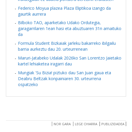
Federico Moyua plazea Plaza Eliptikoa izango da
gaurtik aurrera
Bilboko TAO, aparketako Udako Ordutegia,
garagarrilaren 1ean hasi eta abuztuaren 31n amaituko
da
Formula Student Bizkaiak jarleku bakarreko ibilgailu
barria aurkeztu dau 20. urteurrenean
Maruri-Jatabeko Udalak 2026ko San Lorentzo Jaietako
kartel lehiaketea iragarri dau
Mungiak 'Su Bizia! piztuko dau San Juan gaua eta
Deabru Beltzak konpainiaren 30. urteurrena
ospatzeko
NOR GARA
LEGE OHARRA
PUBLIZIDADEA