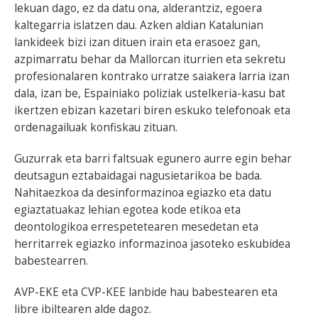
lekuan dago, ez da datu ona, alderantziz, egoera
kaltegarria islatzen dau. Azken aldian Katalunian
lankideek bizi izan dituen irain eta erasoez gan,
azpimarratu behar da Mallorcan iturrien eta sekretu
profesionalaren kontrako urratze saiakera larria izan
dala, izan be, Espainiako poliziak ustelkeria-kasu bat
ikertzen ebizan kazetari biren eskuko telefonoak eta
ordenagailuak konfiskau zituan.
Guzurrak eta barri faltsuak egunero aurre egin behar
deutsagun eztabaidagai nagusietarikoa be bada.
Nahitaezkoa da desinformazinoa egiazko eta datu
egiaztatuakaz lehian egotea kode etikoa eta
deontologikoa errespetetearen mesedetan eta
herritarrek egiazko informazinoa jasoteko eskubidea
babestearren.
AVP-EKE eta CVP-KEE lanbide hau babestearen eta
libre ibiltearen alde dagoz.