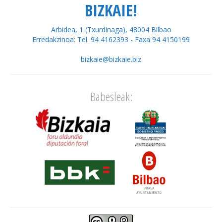
BIZKAIE!
Arbidea, 1 (Txurdinaga), 48004 Bilbao
Erredakzinoa: Tel. 94 4162393 - Faxa 94 4150199
bizkaie@bizkaie.biz
Babesleak: