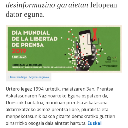
desinformazino garaietan
lelopean
BEREZIAK
dator eguna.
ARGAZKIAK
... AUKERA GEHIAGO
|
Ikusi handiago
|
Argazki originala
Urtero legez 1994. urtetik, maiatzaren 3an, Prentsa
Askatasunaren Nazinoarteko Eguna ospatzen da,
Unescok hautatua, munduan prentsa askatasuna
aldarrikatzeko asmoz prentsa libre, pluralista eta
menpekotasunik bakoa gizarte demokratiko guztien
oinarrizko osogaia dala aintzat hartuta.
Euskal