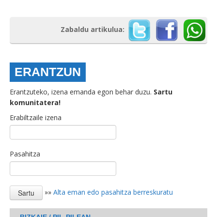
Zabaldu artikulua:
ERANTZUN
Erantzuteko, izena emanda egon behar duzu.
Sartu
komunitatera!
Erabiltzaile izena
Pasahitza
»»
Alta eman edo pasahitza berreskuratu
BIZKAIE / PIL-PILEAN