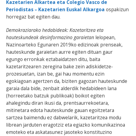
Kazetarien Alkartea eta Colegio Vasco de
Periodistas – Kazetarien Euskal Alkargoa
ospakizun
horregaz bat egiten dau.
Demokraziarako hedabideak: Kazetaritzea eta
hauteskundeak desinformazino garaietan
lelopean,
Nazinoarteko Egunaren 2019ko edizinoak prenseak,
hauteskunde garaietan aurre egiten dituan gaur
egungo erronkak eztabaidatzen ditu, baita
kazetaritzearen zeregina bake zein adiskidetze-
prozesuetan, izan be, gai hau momentu ezin
egokiagoan agertzen da, biziten gagozan hauteskunde
garaia dala bide, zenbait alderdik hedabideen lana
(horreetako batzuk publikoak) boikot egiten
ahalegindu diran ikusi da, prentsaurrekoetara,
mitinetara edota hauteskunde gauan egoitzetara
sartzea baimendu ez dabwelarik, kazetaritzea modu
librean jarduten eragotziz eta egiazko komunikazinoa
emoteko eta askatasunez jasoteko konstituzino