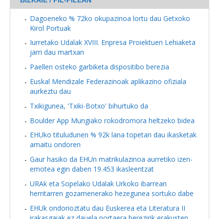
Dagoeneko % 72ko okupazinoa lortu dau Getxoko
Kirol Portuak
Iurretako Udalak XVIII. Enpresa Proiektuen Lehiaketa
jarri dau martxan
Paellen osteko garbiketa dispositibo berezia
Euskal Mendizale Federazinoak aplikazino ofiziala
aurkeztu dau
Txikigunea, 'Txiki-Botxo' bihurtuko da
Boulder App Mungiako rokodromora heltzeko bidea
EHUko tituludunen % 92k lana topetan dau ikasketak
amaitu ondoren
Gaur hasiko da EHUn matrikulazinoa aurretiko izen-
emotea egin daben 19.453 ikasleentzat
URAk eta Sopelako Udalak Urkoko ibarrean
herritarren gozamenerako hezegunea sortuko dabe
EHUk ondorioztatu dau Euskerea eta Literatura II
irakasgaiak ez dauela portaera berezirik erakusten