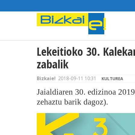
Lekeitioko 30. Kaleka
zabalik
Bizkaie!
2018-09-11 10:31
KULTUREA
Jaialdiaren 30. edizinoa 201
zehaztu barik dagoz).