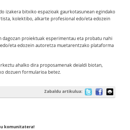
edo izakera bitxiko espazioak gaurkotasunean egindako
tista, kolektibo, alkarte profesional edo/eta edozein
n dagozan proiektuak esperimentau eta probatu nahi
al edo/eta edozein autoretza muetarentzako plataforma
rkeztu ahalko dira proposamenak deialdi biotan,
ko dozuen formularioa betez.
Zabaldu artikulua:
tu komunitatera!