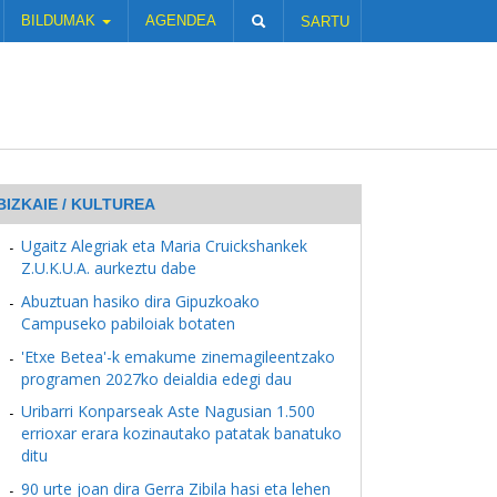
BILDUMAK
AGENDEA
SARTU
BIZKAIE / KULTUREA
Ugaitz Alegriak eta Maria Cruickshankek
Z.U.K.U.A. aurkeztu dabe
Abuztuan hasiko dira Gipuzkoako
Campuseko pabiloiak botaten
'Etxe Betea'-k emakume zinemagileentzako
programen 2027ko deialdia edegi dau
Uribarri Konparseak Aste Nagusian 1.500
errioxar erara kozinautako patatak banatuko
ditu
90 urte joan dira Gerra Zibila hasi eta lehen