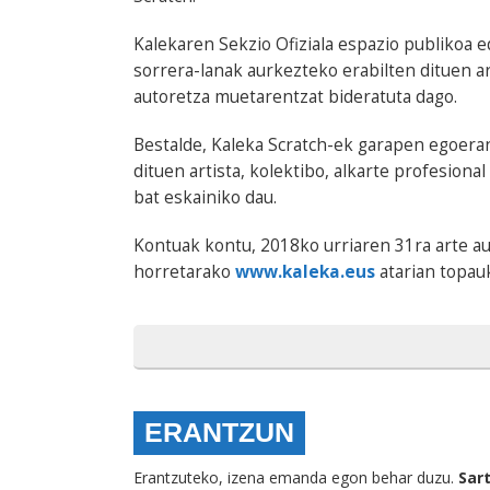
Kalekaren Sekzio Ofiziala espazio publikoa 
sorrera-lanak aurkezteko erabilten dituen ar
autoretza muetarentzat bideratuta dago.
Bestalde, Kaleka Scratch-ek garapen egoera
dituen artista, kolektibo, alkarte profesion
bat eskainiko dau.
Kontuak kontu, 2018ko urriaren 31ra arte au
horretarako
www.kaleka.eus
atarian topau
ERANTZUN
Erantzuteko, izena emanda egon behar duzu.
Sar