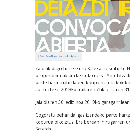
|
Ikusi handiago
|
Argazki originala
Zabalik dago honezkero Kaleka, Lekeitioko Na
proposamenak aurkezteko epea. Antolatzailea
parte hartu nahi daben konpainia eta kole
aurkezteko 2018ko irailaren 7tik urriaren 31
Jaialdiaren 30. edizinoa 2019ko garagarrilea
Gogoratu behar da igaz izandako parte har
kopurua bikoiztuz. Era berean, hirugarren urte
Scratch.