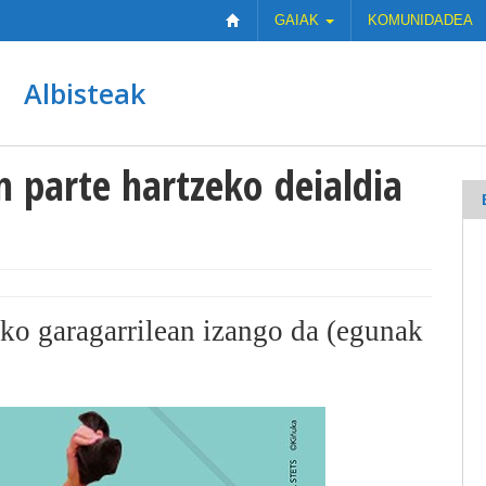
GAIAK
KOMUNIDADEA
Albisteak
n parte hartzeko deialdia
9ko garagarrilean izango da (egunak