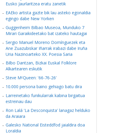
Eusko Jaurlaritzea eratu zanetik
EAEko artista gazte bik lau asteko egonaldia
egingo dabe New Yorken
Guggenheim Bilbao Museoa, Munduko 7
Mirari Garaikideetako bat izateko hautagai
Sergio Manuel Moreno Domínguezek eta
Ane Zuazubiskar Iñarrak irabazi dabe Iruña
Uria Nazinoarteko XX. Poesia Saria
Bilbo Dantzan, Bizkai Euskal Folklore
Alkartearen eskutik
Steve MᶜQueen: '66-76-26'
10.000 persona baino gehiago batu dira
Larreinetako funikularrak kabina birgaitua
estreinau dau
Ron Lalá 'La Desconquista' lanagaz helduko
da Araiara
Galesko National Eisteddfod jaialdira doa
Loraldia