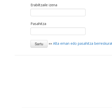
Erabiltzaile izena
Pasahitza
»»
Alta eman edo pasahitza berreskura