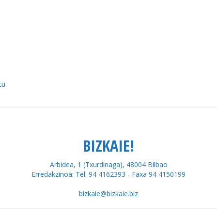
tu
BIZKAIE!
Arbidea, 1 (Txurdinaga), 48004 Bilbao
Erredakzinoa: Tel. 94 4162393 - Faxa 94 4150199
bizkaie@bizkaie.biz