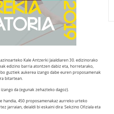
zinoarteko Kale Antzerki Jaialdiaren 30. edizinorako
k edizino barria atontzen dabiz eta, horretarako,
ktibo guztiek aukerea izango dabe euren proposamenak
ra bitartean.
n izango da (egunak zehazteko dagoz).
tze handia, 450 proposamenakaz aurreko urteko
z jarraian, deialdi bi eskaini dira: Sekzino Ofiziala eta