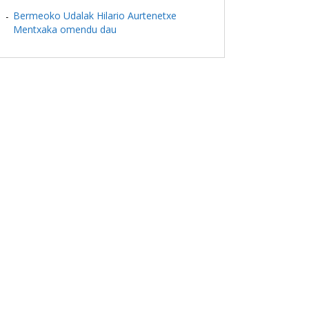
Bermeoko Udalak Hilario Aurtenetxe
Mentxaka omendu dau