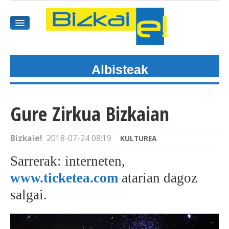
Albisteak
HASIEREA
HARPIDETU
Gure Zirkua Bizkaian
GAIAK
Bizkaie!
2018-07-24 08:19
KULTUREA
AGENDEA
Sarrerak: interneten,
KOMUNITATEA
www.ticketea.com
atarian dagoz
salgai.
ALBISTE GUZTIAK
BIDEOAK