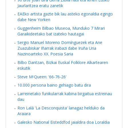
Jaurlaritzea eratu zanetik
EAEko artista gazte bik lau asteko egonaldia egingo
dabe New Yorken
Guggenheim Bilbao Museoa, Munduko 7 Mirari
Garaikideetako bat izateko hautagai
Sergio Manuel Moreno Domínguezek eta Ane
Zuazubiskar Iñarrak irabazi dabe Iruña Uria
Nazinoarteko XX. Poesia Saria
Bilbo Dantzan, Bizkai Euskal Folklore Alkartearen
eskutik
Steve MᶜQueen: '66-76-26'
10.000 persona baino gehiago batu dira
Larreinetako funikularrak kabina birgaitua estreinau
dau
Ron Lalá 'La Desconquista' lanagaz helduko da
Araiara
Galesko National Eisteddfod jaialdira doa Loraldia