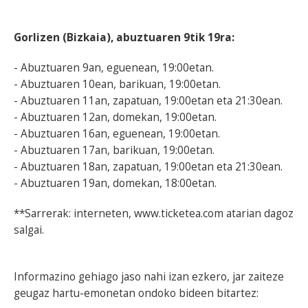
Gorlizen (Bizkaia), abuztuaren 9tik 19ra:
- Abuztuaren 9an, eguenean, 19:00etan.
- Abuztuaren 10ean, barikuan, 19:00etan.
- Abuztuaren 11an, zapatuan, 19:00etan eta 21:30ean.
- Abuztuaren 12an, domekan, 19:00etan.
- Abuztuaren 16an, eguenean, 19:00etan.
- Abuztuaren 17an, barikuan, 19:00etan.
- Abuztuaren 18an, zapatuan, 19:00etan eta 21:30ean.
- Abuztuaren 19an, domekan, 18:00etan.
**Sarrerak: interneten, www.ticketea.com atarian dagoz
salgai.
Informazino gehiago jaso nahi izan ezkero, jar zaiteze
geugaz hartu-emonetan ondoko bideen bitartez: