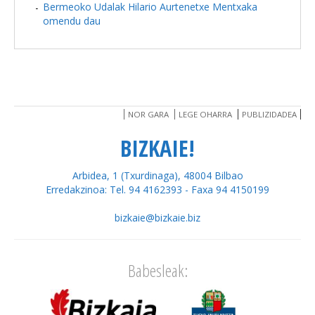
Bermeoko Udalak Hilario Aurtenetxe Mentxaka
omendu dau
NOR GARA
LEGE OHARRA
PUBLIZIDADEA
BIZKAIE!
Arbidea, 1 (Txurdinaga), 48004 Bilbao
Erredakzinoa: Tel. 94 4162393 - Faxa 94 4150199
bizkaie@bizkaie.biz
Babesleak: