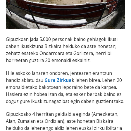
Gipuzkoan jada 5.000 personak baino gehiagok ikusi
daben ikuskizuna Bizkaira helduko da aste honetan;
zehatz esateko Ondarroara eta Gorlizera, herri bi
horreetan guztira 20 emonaldi eskainiz.
Hile askoko lanaren ondoren, jentearen erantzun
handiz abiatu dau
Gure Zirkua
k lehen birea. Lehen 20
emonaldietako bakotxean leporaino bete da karpea.
Hasiera ezin hobea izan da, eta esker berbak baino ez
doguz gure ikuskizunagaz bat egin daben guztientzako.
Gipuzkoako 4 herritan geldialdia eginda (Amezketan,
Aian, Zumaian eta Ordizian), aste honetan Bizkaira
helduko da lehenengo aldiz lehen euskal zirku ibiltaria