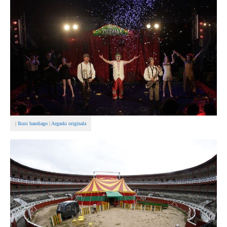
BEREZIAK
ARGAZKIAK
... AUKERA GEHIAGO
|
Ikusi handiago
|
Argazki originala