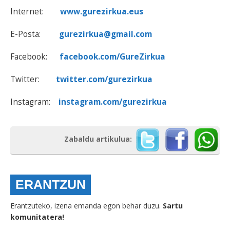
Internet:
www.gurezirkua.eus
E-Posta:
gurezirkua@gmail.com
Facebook:
facebook.com/GureZirkua
Twitter:
twitter.com/gurezirkua
Instagram:
instagram.com/gurezirkua
Zabaldu artikulua:
ERANTZUN
Erantzuteko, izena emanda egon behar duzu.
Sartu
komunitatera!