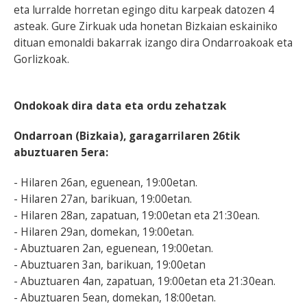
eta lurralde horretan egingo ditu karpeak datozen 4
asteak. Gure Zirkuak uda honetan Bizkaian eskainiko
dituan emonaldi bakarrak izango dira Ondarroakoak eta
Gorlizkoak.
Ondokoak dira data eta ordu zehatzak
Ondarroan (Bizkaia), garagarrilaren 26tik
abuztuaren 5era:
- Hilaren 26an, eguenean, 19:00etan.
- Hilaren 27an, barikuan, 19:00etan.
- Hilaren 28an, zapatuan, 19:00etan eta 21:30ean.
- Hilaren 29an, domekan, 19:00etan.
- Abuztuaren 2an, eguenean, 19:00etan.
- Abuztuaren 3an, barikuan, 19:00etan
- Abuztuaren 4an, zapatuan, 19:00etan eta 21:30ean.
- Abuztuaren 5ean, domekan, 18:00etan.