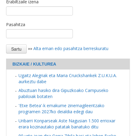
Erabiltzaile izena
Pasahitza
»»
Alta eman edo pasahitza berreskuratu
BIZKAIE / KULTUREA
Ugaitz Alegriak eta Maria Cruickshankek Z.U.K.U.A.
aurkeztu dabe
Abuztuan hasiko dira Gipuzkoako Campuseko
pabiloiak botaten
'Etxe Betea'-k emakume zinemagileentzako
programen 2027ko deialdia edegi dau
Uribarri Konparseak Aste Nagusian 1.500 errioxar
erara kozinautako patatak banatuko ditu
90 urte joan dira Gerra Zibila hasi eta lehen Eusko