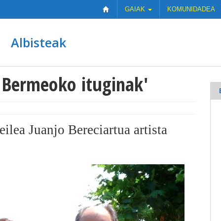
GAIAK
KOMUNIDADEA
Albisteak
a Bermeoko ituginak'
eilea Juanjo Bereciartua artista