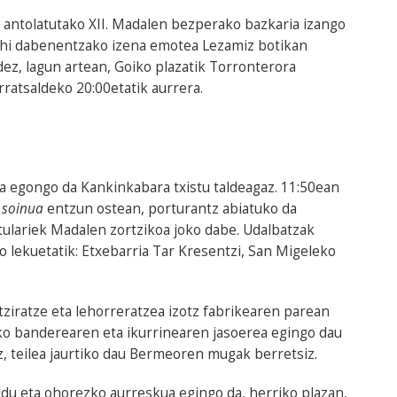
 antolatutako XII. Madalen bezperako bazkaria izango
ahi dabenentzako izena emotea Lezamiz botikan
ez, lagun artean, Goiko plazatik Torronterora
rratsaldeko 20:00etatik aurrera.
a egongo da Kankinkabara txistu taldeagaz. 11:50ean
 soinua
entzun ostean, porturantz abiatuko da
stulariek Madalen zortzikoa joko dabe. Udalbatzak
ko lekuetatik: Etxebarria Tar Kresentzi, San Migeleko
ntziratze eta lehorreratzea izotz fabrikearen parean
o banderearen eta ikurrinearen jasoerea egingo dau
z, teilea jaurtiko dau Bermeoren mugak berretsiz.
du eta ohorezko aurreskua egingo da, herriko plazan,