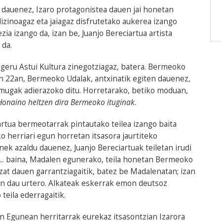
 dauenez, Izaro protagonistea dauen jai honetan
izinoagaz eta jaiagaz disfrutetako aukerea izango
zia izango da, izan be, Juanjo Bereciartua artista
 da.
geru Astui Kultura zinegotziagaz, batera. Bermeoko
en 22an, Bermeoko Udalak, antxinatik egiten dauenez,
 mugak adierazoko ditu. Horretarako, betiko moduan,
Honaino heltzen dira Bermeoko ituginak
.
iartua bermeotarrak pintautako teilea izango baita
o herriari egun horretan itsasora jaurtiteko
ek azaldu dauenez, Juanjo Bereciartuak teiletan irudi
k... baina, Madalen egunerako, teila honetan Bermeoko
zat dauen garrantziagaitik, batez be Madalenatan; izan
en dau urtero. Alkateak eskerrak emon deutsoz
eila ederragaitik.
 Egunean herritarrak eurekaz itsasontzian Izarora