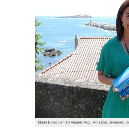
Idurre Bideguren eta Aingeru Astui. Argazkia: Bermeoko U