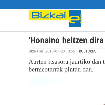
'Honaino heltzen dir
Bizkaie!
2018-07-20 13:55
KULTUREA
Aurten itsasora jaurtiko dan t
bermeotarrak pintau dau.