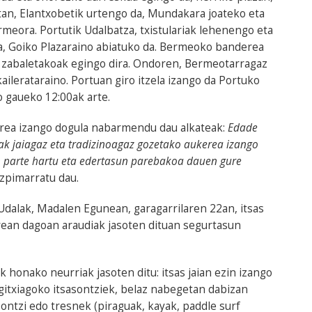
etan, Elantxobetik urtengo da, Mundakara joateko eta
meora. Portutik Udalbatza, txistulariak lehenengo eta
, Goiko Plazaraino abiatuko da. Bermeoko banderea
ta zabaletakoak egingo dira. Ondoren, Bermeotarragaz
lerataraino. Portuan giro itzela izango da Portuko
 gaueko 12:00ak arte.
erea izango dogula nabarmendu dau alkateak:
Edade
ak jaiagaz eta tradizinoagaz gozetako aukerea izango
n parte hartu eta edertasun parebakoa dauen gure
azpimarratu dau.
alak, Madalen Egunean, garagarrilaren 22an, itsas
rrean dagoan araudiak jasoten dituan segurtasun
honako neurriak jasoten ditu: itsas jaian ezin izango
gitxiagoko itsasontziek, belaz nabegetan dabizan
ontzi edo tresnek (piraguak, kayak, paddle surf