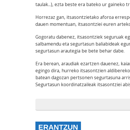
taulak...), ezta beste era bateko ur gaineko t
Horrezaz gan, itsasontzietako aforoa errespe
dauen momentuan, itsasontziei euren arteko
Gogoratu dabenez, itsasontziek seguruak e
salbamendu eta segurtasun baliabideak egune
segurtasun arautegia be bete behar dabe.
Era berean, araudiak ezartzen dauenez, kaia
egingo dira, hurreko itsasontzien aldibereko
batean dagozan pertsonen segurtasuna arris
Segurtasun koordinatzaileak itsasontziei abi
ERANTZUN