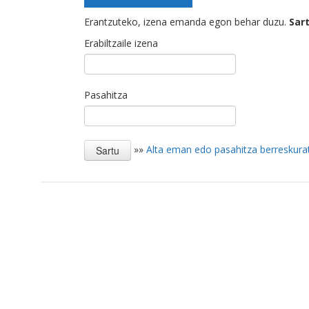
Erantzuteko, izena emanda egon behar duzu.
Sar
Erabiltzaile izena
Pasahitza
»»
Alta eman edo pasahitza berreskura