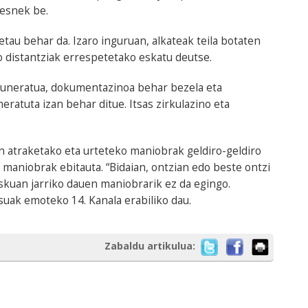
resnek be.
tau behar da. Izaro inguruan, alkateak teila botaten
 distantziak errespetetako eskatu deutse.
guneratua, dokumentazinoa behar bezela eta
ratuta izan behar ditue. Itsas zirkulazino eta
n atraketako eta urteteko maniobrak geldiro-geldiro
 maniobrak ebitauta. “Bidaian, ontzian edo beste ontzi
kuan jarriko dauen maniobrarik ez da egingo.
suak emoteko 14. Kanala erabiliko dau.
Zabaldu artikulua: