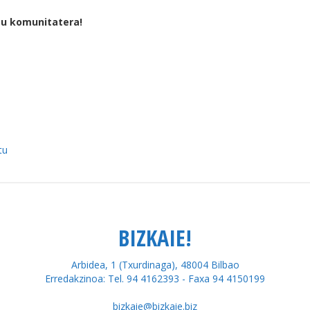
tu komunitatera!
tu
BIZKAIE!
Arbidea, 1 (Txurdinaga), 48004 Bilbao
Erredakzinoa: Tel. 94 4162393 - Faxa 94 4150199
bizkaie@bizkaie.biz