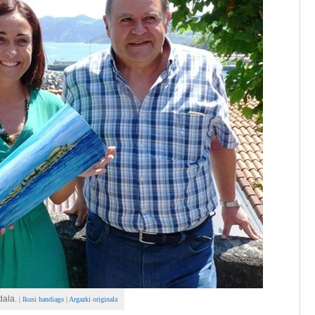
dala.
|
Ikusi handiago
|
Argazki originala