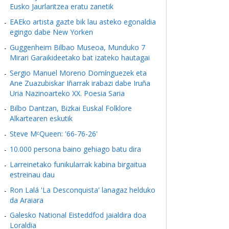
Eusko Jaurlaritzea eratu zanetik
EAEko artista gazte bik lau asteko egonaldia
egingo dabe New Yorken
Guggenheim Bilbao Museoa, Munduko 7
Mirari Garaikideetako bat izateko hautagai
Sergio Manuel Moreno Domínguezek eta
Ane Zuazubiskar Iñarrak irabazi dabe Iruña
Uria Nazinoarteko XX. Poesia Saria
Bilbo Dantzan, Bizkai Euskal Folklore
Alkartearen eskutik
Steve MᶜQueen: '66-76-26'
10.000 persona baino gehiago batu dira
Larreinetako funikularrak kabina birgaitua
estreinau dau
Ron Lalá 'La Desconquista' lanagaz helduko
da Araiara
Galesko National Eisteddfod jaialdira doa
Loraldia