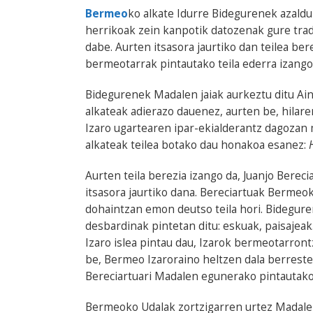
Bermeo
ko alkate Idurre Bidegurenek azaldu
herrikoak zein kanpotik datozenak gure trad
dabe. Aurten itsasora jaurtiko dan teilea bere
bermeotarrak pintautako teila ederra izango
Bidegurenek Madalen jaiak aurkeztu ditu Ain
alkateak adierazo dauenez, aurten be, hilar
Izaro ugartearen ipar-ekialderantz dagozan
alkateak teilea botako dau honakoa esanez:
Aurten teila berezia izango da, Juanjo Berec
itsasora jaurtiko dana. Bereciartuak Bermeok
dohaintzan emon deutso teila hori. Bideguren
desbardinak pintetan ditu: eskuak, paisajea
Izaro islea pintau dau, Izarok bermeotarront
be, Bermeo Izaroraino heltzen dala berrest
Bereciartuari Madalen egunerako pintautako t
Bermeoko Udalak zortzigarren urtez Madalen