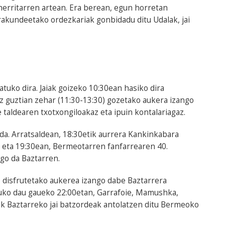
 herritarren artean. Era berean, egun horretan
akundeetako ordezkariak gonbidadu ditu Udalak, jai
tuko dira. Jaiak goizeko 10:30ean hasiko dira
 guztian zehar (11:30-13:30) gozetako aukera izango
taldearen txotxongiloakaz eta ipuin kontalariagaz.
a. Arratsaldean, 18:30etik aurrera Kankinkabara
au, eta 19:30ean, Bermeotarren fanfarrearen 40.
go da Baztarren.
 disfrutetako aukerea izango dabe Baztarrera
ituko dau gaueko 22:00etan, Garrafoie, Mamushka,
ok Baztarreko jai batzordeak antolatzen ditu Bermeoko