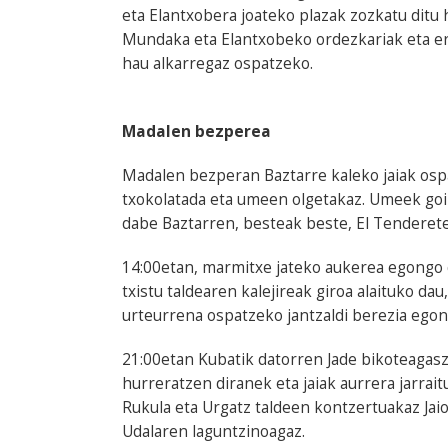
eta Elantxobera joateko plazak zozkatu ditu
Mundaka eta Elantxobeko ordezkariak eta er
hau alkarregaz ospatzeko.
Madalen bezperea
Madalen bezperan Baztarre kaleko jaiak ospa
txokolatada eta umeen olgetakaz. Umeek goiz
dabe Baztarren, besteak beste, El Tenderete 
14:00etan, marmitxe jateko aukerea egongo d
txistu taldearen kalejireak giroa alaituko d
urteurrena ospatzeko jantzaldi berezia egon
21:00etan Kubatik datorren Jade bikoteagasz
hurreratzen diranek eta jaiak aurrera jarra
Rukula eta Urgatz taldeen kontzertuakaz Jai
Udalaren laguntzinoagaz.