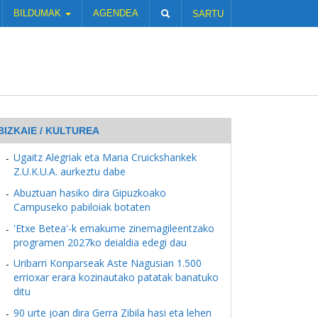
BILDUMAK
AGENDEA
SARTU
BIZKAIE / KULTUREA
Ugaitz Alegriak eta Maria Cruickshankek
Z.U.K.U.A. aurkeztu dabe
Abuztuan hasiko dira Gipuzkoako
Campuseko pabiloiak botaten
'Etxe Betea'-k emakume zinemagileentzako
programen 2027ko deialdia edegi dau
Uribarri Konparseak Aste Nagusian 1.500
errioxar erara kozinautako patatak banatuko
ditu
90 urte joan dira Gerra Zibila hasi eta lehen