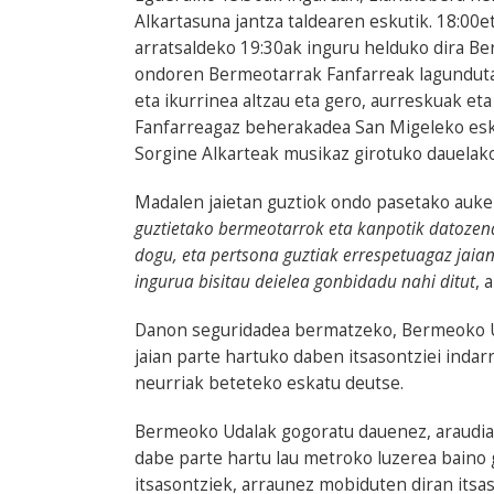
Alkartasuna jantza taldearen eskutik. 18:00
arratsaldeko 19:30ak inguru helduko dira Ber
ondoren Bermeotarrak Fanfarreak lagunduta
eta ikurrinea altzau eta gero, aurreskuak e
Fanfarreagaz beherakadea San Migeleko eskai
Sorgine Alkarteak musikaz girotuko dauelako
Madalen jaietan guztiok ondo pasetako auk
guztietako bermeotarrok eta kanpotik datozen
dogu, eta pertsona guztiak errespetuagaz jaia
ingurua bisitau deielea gonbidadu nahi ditut
, 
Danon seguridadea bermatzeko, Bermeoko Ud
jaian parte hartuko daben itsasontziei inda
neurriak beteteko eskatu deutse.
Bermeoko Udalak gogoratu dauenez, araudiak 
dabe parte hartu lau metroko luzerea baino 
itsasontziek, arraunez mobiduten diran itsas