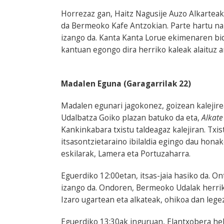
Horrezaz gan, Haitz Nagusije Auzo Alkarteak
da Bermeoko Kafe Antzokian. Parte hartu n
izango da. Kanta Kanta Lorue ekimenaren bid
kantuan egongo dira herriko kaleak alaituz a
Madalen Eguna (Garagarrilak 22)
Madalen egunari jagokonez, goizean kalejire
Udalbatza Goiko plazan batuko da eta,
Alkate
Kankinkabara txistu taldeagaz kalejiran. Txi
itsasontzietaraino ibilaldia egingo dau hona
eskilarak, Lamera eta Portuzaharra.
Eguerdiko 12:00etan, itsas-jaia hasiko da. O
izango da. Ondoren, Bermeoko Udalak herrik
Izaro ugartean eta alkateak, ohikoa dan lege
Eguerdiko 13:30ak inguruan, Elantxobera hel