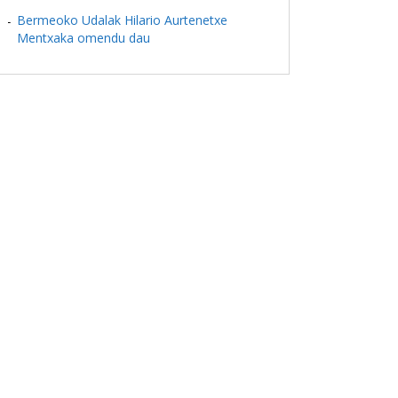
Bermeoko Udalak Hilario Aurtenetxe
Mentxaka omendu dau