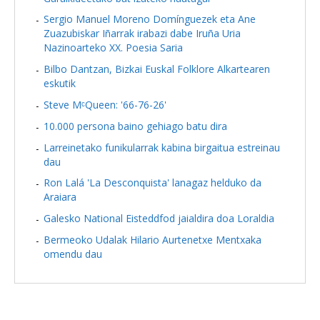
Sergio Manuel Moreno Domínguezek eta Ane
Zuazubiskar Iñarrak irabazi dabe Iruña Uria
Nazinoarteko XX. Poesia Saria
Bilbo Dantzan, Bizkai Euskal Folklore Alkartearen
eskutik
Steve MᶜQueen: '66-76-26'
10.000 persona baino gehiago batu dira
Larreinetako funikularrak kabina birgaitua estreinau
dau
Ron Lalá 'La Desconquista' lanagaz helduko da
Araiara
Galesko National Eisteddfod jaialdira doa Loraldia
Bermeoko Udalak Hilario Aurtenetxe Mentxaka
omendu dau