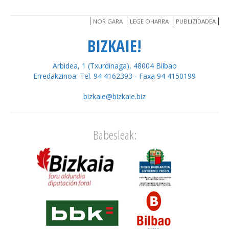
NOR GARA
LEGE OHARRA
PUBLIZIDADEA
BIZKAIE!
Arbidea, 1 (Txurdinaga), 48004 Bilbao
Erredakzinoa: Tel. 94 4162393 - Faxa 94 4150199
bizkaie@bizkaie.biz
Babesleak: