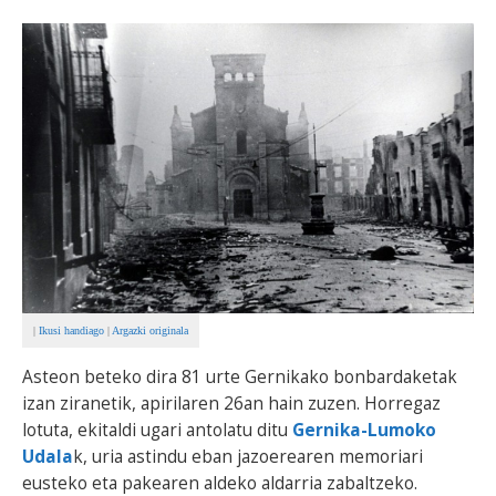
BEREZIAK
ARGAZKIAK
... AUKERA GEHIAGO
|
Ikusi handiago
|
Argazki originala
Asteon beteko dira 81 urte Gernikako bonbardaketak
izan ziranetik, apirilaren 26an hain zuzen. Horregaz
lotuta, ekitaldi ugari antolatu ditu
Gernika-Lumoko
Udala
k, uria astindu eban jazoerearen memoriari
eusteko eta pakearen aldeko aldarria zabaltzeko.