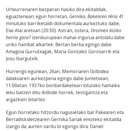
Urteurrenaren bezperan hasiko dira ekitaldiak,
eguaztenean; egun horretan,
Gernika, Bakearen Hiria
41
minutuko barriketaldi-dokumentala aurkeztuko dabe,
Elai-Alai aretoan (20:30). Astran, ostera,
Oroimen biziko
herria gara?
izenburupean mahai-ingurua antolatu dabe
uriko hainbat alkartek. Bertan berba egingo dabe
Amagoia Gurrutxagak, Maria Gonzalez Gorosarrik eta
Josu Ibargutxik.
Hurrengo egunean, 26an, Memoriaren Ibilbidea
dalakoaren aurkezpena egingo dabe Juntetxean,
11:00etan. 1937ko bonbardaketeari lotutako hamaika
leku batzen ditu ibilbide horrek, testigantza eta
argazkien bitartez.
Egun horretako hitzordu nagusietako bat Pakearen eta
Berradiskidetzearen Gernika Sariak emoteko ekitaldia
izango da; aurten saritu bi egongo dira: Daniel