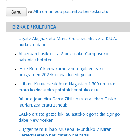
»»
Alta eman edo pasahitza berreskuratu
BIZKAIE / KULTUREA
Ugaitz Alegriak eta Maria Cruickshankek Z.U.K.U.A.
aurkeztu dabe
Abuztuan hasiko dira Gipuzkoako Campuseko
pabiloiak botaten
'Etxe Betea'-k emakume zinemagileentzako
programen 2027ko deialdia edegi dau
Uribarri Konparseak Aste Nagusian 1.500 errioxar
erara kozinautako patatak banatuko ditu
90 urte joan dira Gerra Zibila hasi eta lehen Eusko
Jaurlaritzea eratu zanetik
EAEko artista gazte bik lau asteko egonaldia egingo
dabe New Yorken
Guggenheim Bilbao Museoa, Munduko 7 Mirari
Garaikideetako bat izateko hautagai