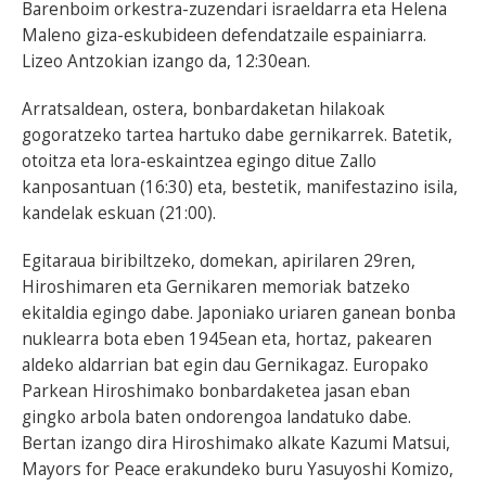
Barenboim orkestra-zuzendari israeldarra eta Helena
Maleno giza-eskubideen defendatzaile espainiarra.
Lizeo Antzokian izango da, 12:30ean.
Arratsaldean, ostera, bonbardaketan hilakoak
gogoratzeko tartea hartuko dabe gernikarrek. Batetik,
otoitza eta lora-eskaintzea egingo ditue Zallo
kanposantuan (16:30) eta, bestetik, manifestazino isila,
kandelak eskuan (21:00).
Egitaraua biribiltzeko, domekan, apirilaren 29ren,
Hiroshimaren eta Gernikaren memoriak batzeko
ekitaldia egingo dabe. Japoniako uriaren ganean bonba
nuklearra bota eben 1945ean eta, hortaz, pakearen
aldeko aldarrian bat egin dau Gernikagaz. Europako
Parkean Hiroshimako bonbardaketea jasan eban
gingko arbola baten ondorengoa landatuko dabe.
Bertan izango dira Hiroshimako alkate Kazumi Matsui,
Mayors for Peace erakundeko buru Yasuyoshi Komizo,