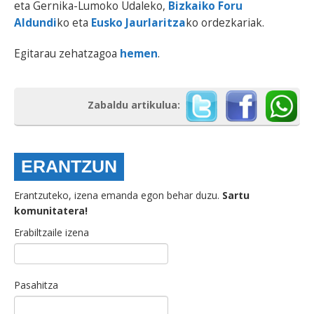
eta Gernika-Lumoko Udaleko,
Bizkaiko Foru
Aldundi
ko eta
Eusko Jaurlaritza
ko ordezkariak.
Egitarau zehatzagoa
hemen
.
Zabaldu artikulua:
ERANTZUN
Erantzuteko, izena emanda egon behar duzu.
Sartu
komunitatera!
Erabiltzaile izena
Pasahitza