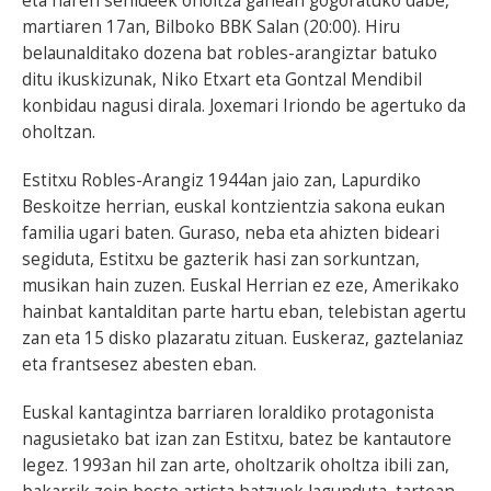
eta haren senideek oholtza ganean gogoratuko dabe,
martiaren 17an, Bilboko BBK Salan (20:00). Hiru
belaunalditako dozena bat robles-arangiztar batuko
ditu ikuskizunak, Niko Etxart eta Gontzal Mendibil
konbidau nagusi dirala. Joxemari Iriondo be agertuko da
oholtzan.
Estitxu Robles-Arangiz 1944an jaio zan, Lapurdiko
Beskoitze herrian, euskal kontzientzia sakona eukan
familia ugari baten. Guraso, neba eta ahizten bideari
segiduta, Estitxu be gazterik hasi zan sorkuntzan,
musikan hain zuzen. Euskal Herrian ez eze, Amerikako
hainbat kantalditan parte hartu eban, telebistan agertu
zan eta 15 disko plazaratu zituan. Euskeraz, gaztelaniaz
eta frantsesez abesten eban.
Euskal kantagintza barriaren loraldiko protagonista
nagusietako bat izan zan Estitxu, batez be kantautore
legez. 1993an hil zan arte, oholtzarik oholtza ibili zan,