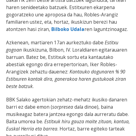
bakarrik zein beste artista batzuek lagunduta, tartean
haren senideetako batzuek. Estitxuren ekarpena
gogoratzeko une aproposa da hau, Robles-Arangiz
familiaren ustez, eta, hortaz, ikuskizun berezi hau
atontzen hasi ziran,
Bilboko Udala
ren laguntzinoagaz.
Azkenean, martiaren 17an aurkeztuko dabe
Estitxu
gogoan
ikuskizuna, Bilbon, IV. Loraldiaren egitarauaren
barruan. Batez be, Estitxuk sortu eta kantautako
abestiak egongo dira errepertorioan, Iker Robles-
Arangizek zehaztu dauenez:
Kantauko dogunaren % 90
Estitxuren kantak dira, ganerakoa haren gustukoak ziran
beste batzuk
.
BBK Salako agertokian zehatz-mehatz ikusiko danaren
barri ez dabe emon (
sorpresea
dala dinoe), baina
musikeagaz batera jantzea egongo dala aurreratu dabe.
Baita umorea be.
Estitxuk hiru gauza maite zituan, kantua,
Euskal Herria eta barrea
. Hortaz, barre egiteko tarteak