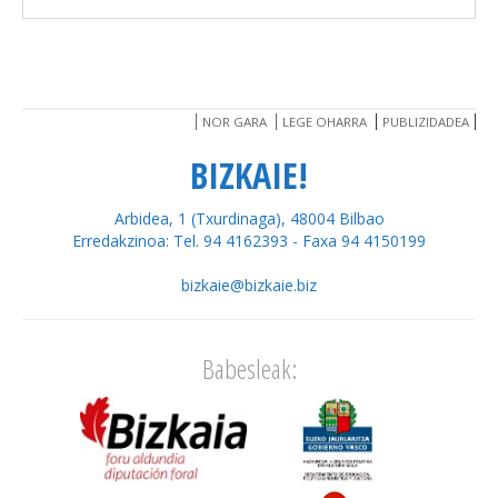
NOR GARA
LEGE OHARRA
PUBLIZIDADEA
BIZKAIE!
Arbidea, 1 (Txurdinaga), 48004 Bilbao
Erredakzinoa: Tel. 94 4162393 - Faxa 94 4150199
bizkaie@bizkaie.biz
Babesleak: