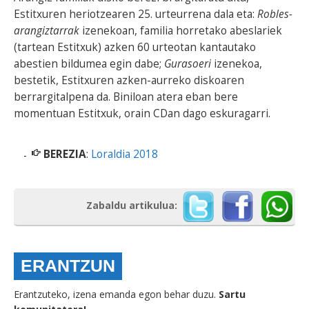
Estitxuren heriotzearen 25. urteurrena dala eta:
Robles-
arangiztarrak
izenekoan, familia horretako abeslariek
(tartean Estitxuk) azken 60 urteotan kantautako
abestien bildumea egin dabe;
Gurasoeri
izenekoa,
bestetik, Estitxuren azken-aurreko diskoaren
berrargitalpena da. Biniloan atera eban bere
momentuan Estitxuk, orain CDan dago eskuragarri.
BEREZIA
:
Loraldia 2018
Zabaldu artikulua:
ERANTZUN
Erantzuteko, izena emanda egon behar duzu.
Sartu