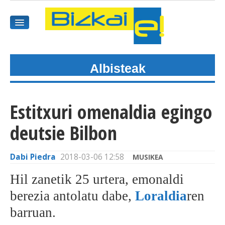
Albisteak
HASIEREA
HARPIDETU
Estitxuri omenaldia egingo
GAIAK
deutsie Bilbon
AGENDEA
Dabi Piedra
2018-03-06 12:58
MUSIKEA
KOMUNITATEA
Hil zanetik 25 urtera, emonaldi
ALBISTE GUZTIAK
berezia antolatu dabe,
Loraldia
ren
barruan.
BIDEOAK