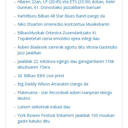
Hilaren 22an, LP (20:45) eta ETS (23:30) doban, Keler
Gunean, 61. Donostiako Jazzaldiaren barruan
Kartelburu Bilbao All Star Blues Band izango da
Niko Etxarten omenezko kontzertua Muxikebarrin
BilbaoMusikak Orkestra Zuzendaritzako XI.
Topaketetan izena emoteko epea edegi dau
Ruben Bladesek sarrerak agortu ditu Vitoria-Gasteizko
Jazz Jaialdian
Jaialdiak 22. edizinoa egingo dau garagarrilaren 11tik
abuztuaren 15era
20. Bilbao BBK Live prest
Big Daddy Wilson Arrasaten izango da
Plateruena - Izar Recordsek azken txanpeari ekingo
deutso
Lurium seikoteak irabazi dau
York Bowen Festival Enkarterri Jaialdiak 100 musikari
gazte batuko ditu