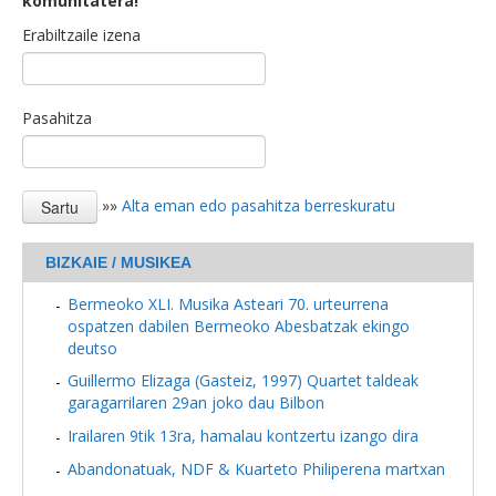
komunitatera!
Erabiltzaile izena
Pasahitza
»»
Alta eman edo pasahitza berreskuratu
BIZKAIE / MUSIKEA
Bermeoko XLI. Musika Asteari 70. urteurrena
ospatzen dabilen Bermeoko Abesbatzak ekingo
deutso
Guillermo Elizaga (Gasteiz, 1997) Quartet taldeak
garagarrilaren 29an joko dau Bilbon
Irailaren 9tik 13ra, hamalau kontzertu izango dira
Abandonatuak, NDF & Kuarteto Philiperena martxan