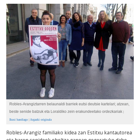
BEREZIAK
ARGAZKIAK
... AUKERA GEHIAGO
Robles-Arangiztarren belaunaldi barriek eutsi deutsie kartelari; atzean,
beste senide batzuk eta Loraldiko zein erakundeetako ordezkariak
|
Ikusi handiago
|
Argazki originala
Robles-Arangiz familiako kidea zan Estitxu kantautorea