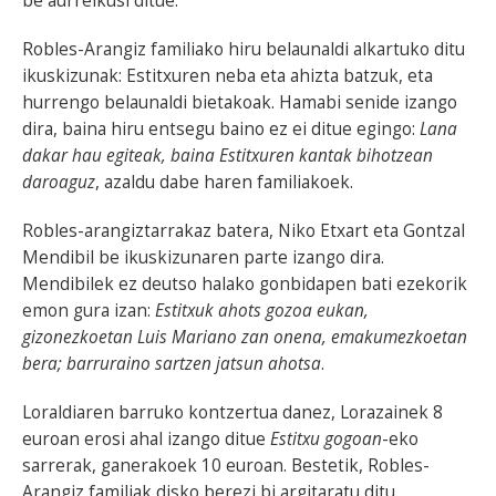
be aurreikusi ditue.
Robles-Arangiz familiako hiru belaunaldi alkartuko ditu
ikuskizunak: Estitxuren neba eta ahizta batzuk, eta
hurrengo belaunaldi bietakoak. Hamabi senide izango
dira, baina hiru entsegu baino ez ei ditue egingo:
Lana
dakar hau egiteak, baina Estitxuren kantak bihotzean
daroaguz
, azaldu dabe haren familiakoek.
Robles-arangiztarrakaz batera, Niko Etxart eta Gontzal
Mendibil be ikuskizunaren parte izango dira.
Mendibilek ez deutso halako gonbidapen bati ezekorik
emon gura izan:
Estitxuk ahots gozoa eukan,
gizonezkoetan Luis Mariano zan onena, emakumezkoetan
bera; barruraino sartzen jatsun ahotsa
.
Loraldiaren barruko kontzertua danez, Lorazainek 8
euroan erosi ahal izango ditue
Estitxu gogoan
-eko
sarrerak, ganerakoek 10 euroan. Bestetik, Robles-
Arangiz familiak disko berezi bi argitaratu ditu,