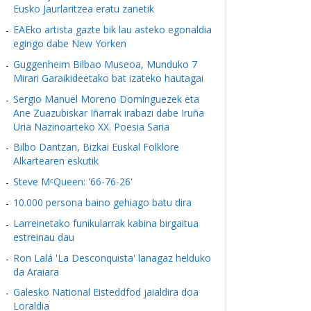
Eusko Jaurlaritzea eratu zanetik
EAEko artista gazte bik lau asteko egonaldia
egingo dabe New Yorken
Guggenheim Bilbao Museoa, Munduko 7
Mirari Garaikideetako bat izateko hautagai
Sergio Manuel Moreno Domínguezek eta
Ane Zuazubiskar Iñarrak irabazi dabe Iruña
Uria Nazinoarteko XX. Poesia Saria
Bilbo Dantzan, Bizkai Euskal Folklore
Alkartearen eskutik
Steve MᶜQueen: '66-76-26'
10.000 persona baino gehiago batu dira
Larreinetako funikularrak kabina birgaitua
estreinau dau
Ron Lalá 'La Desconquista' lanagaz helduko
da Araiara
Galesko National Eisteddfod jaialdira doa
Loraldia