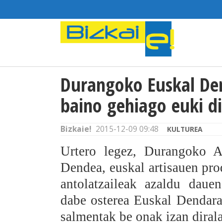
Durangoko Euskal Den
baino gehiago euki d
Bizkaie!
2015-12-09 09:48
KULTUREA
Urtero legez, Durangoko A
Dendea, euskal artisauen pr
antolatzaileak azaldu daue
dabe osterea Euskal Dendara.
salmentak be onak izan diral