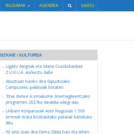
BILDUMAK
AGENDEA
SARTU
BIZKAIE / KULTUREA
Ugaitz Alegriak eta Maria Cruickshankek
Z.U.K.U.A. aurkeztu dabe
Abuztuan hasiko dira Gipuzkoako
Campuseko pabiloiak botaten
'Etxe Betea'-k emakume zinemagileentzako
programen 2027ko deialdia edegi dau
Uribarri Konparseak Aste Nagusian 1.500
errioxar erara kozinautako patatak banatuko
ditu
90 urte joan dira Gerra Zibila hasi eta lehen