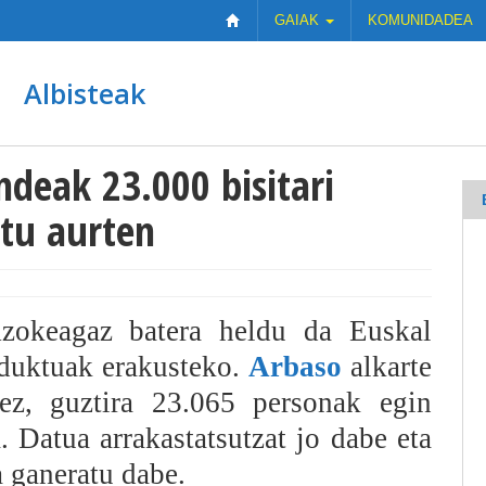
GAIAK
KOMUNIDADEA
Albisteak
deak 23.000 bisitari
itu aurten
zokeagaz batera heldu da Euskal
oduktuak erakusteko.
Arbaso
alkarte
nez, guztira 23.065 personak egin
 Datua arrakastatsutzat jo dabe eta
a ganeratu dabe.