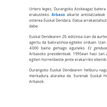
Urtero legez, Durangoko Azokeagaz batera 
erakusteko.
Arbaso
alkarte antolatzaileak
osterea Euskal Dendara. Datua arrakastatsut
dabe.
Euskal Dendearen 20. edizinoa izan da aurte
agertu da balorazinoa egiteko orduan. Izan b
4.000 baino gehiago eguneko.
Ez gendua
Arbasoko presidenteak. 1995ean hasi zan a
egiten horrenbeste jente erakarriko ebenik.
Durangoko Euskal Dendearen helburu nagusia
merkadura ataratea da. Eurenak Euskal H
Arbasok.