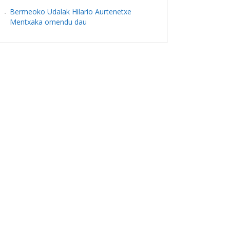
Bermeoko Udalak Hilario Aurtenetxe
Mentxaka omendu dau