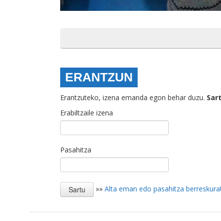
ERANTZUN
Erantzuteko, izena emanda egon behar duzu.
Sar
Erabiltzaile izena
Pasahitza
»»
Alta eman edo pasahitza berreskura