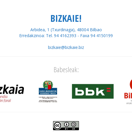
BIZKAIE!
Arbidea, 1 (Txurdinaga), 48004 Bilbao
Erredakzinoa: Tel. 94 4162393 - Faxa 94 4150199
bizkaie@bizkaie.biz
Babesleak: