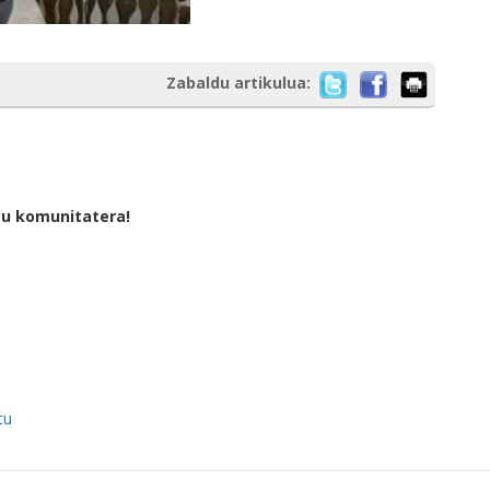
Zabaldu artikulua:
tu komunitatera!
tu