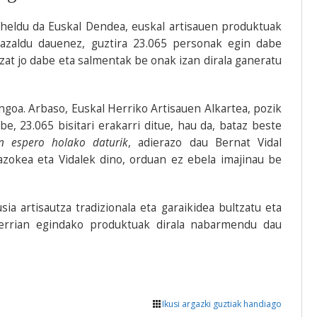
heldu da Euskal Dendea, euskal artisauen produktuak
 azaldu dauenez, guztira 23.065 personak egin dabe
zat jo dabe eta salmentak be onak izan dirala ganeratu
ngoa. Arbaso, Euskal Herriko Artisauen Alkartea, pozik
e, 23.065 bisitari erakarri ditue, hau da, bataz beste
n espero holako daturik
, adierazo dau Bernat Vidal
zokea eta Vidalek dino, orduan ez ebela imajinau be
 artisautza tradizionala eta garaikidea bultzatu eta
errian egindako produktuak dirala nabarmendu dau
Ikusi argazki guztiak handiago