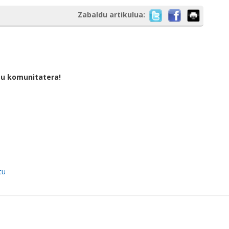
Zabaldu artikulua:
tu komunitatera!
tu