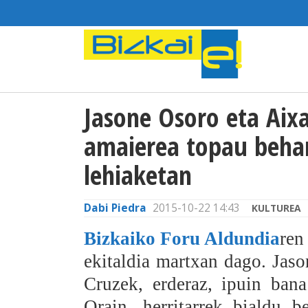
Jasone Osoro eta Aixa
amaierea topau behar
lehiaketan
Dabi Piedra
2015-10-22 14:43
KULTUREA
Bizkaiko Foru Aldundia
ren
ekitaldia martxan dago. Jaso
Cruzek, erderaz, ipuin bana
Orain, herritarrek bialdu 