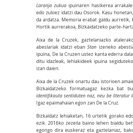
Laranja zukua
ipuinaren hasikerea arrakalen
edo zuloez idatzi dau Osorok. Kasu honetan
da ardatza. Memoria erabat galdu aurretik, 
Hortik aurrerakoa, Bizkaidatzeko parte-hart
Aixa de la Cruzek, gaztelaniazko atalera
abeslariak idatzi eban
Stan
izeneko abestia
ipuina, De la Cruzen ustez kanta ederra dalak
ditu idazleak, lehiakideek ipuina segidutek
izan daien.
Aixa de la Cruzek onartu dau istorioen amaie
Bizkaidatzeko formatuagaz kezka bat b
identifikauta sentiduten naz, neu be literatur
Igaz epaimahaian egon zan De la Cruz.
Bizkaidatz lehiaketan, 16 urtetik gorako edo
ezik. 2016ko zezeila baino lehen bialdu be
egongo dira euskeraz eta gaztelaniaz, bak