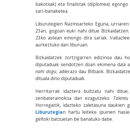
bakotxak) eta finalistak (diplomea) egongo
sari-banaketea.
Liburutegien Nazinoarteko Eguna, urriaren
23an, gogoan euki nahi ditue Bizkaidatzen. 
23ko astean emongo dira sariak. Irabazlee
aurkeztuko dan liburuan.
Bizkaidatzek zortzigarren edizinoa dau h
diputaduak sendotzen doan ekimena dala a
nahi dogu
, adierazo dau Bilbaok. Bizkaidatz
dituala dino diputaduak.
Herritarrak idaztera bultzatu nahi ditue
zenbaterainokoa dan ezagutzeko.
Talentu
Horregaitik, idazteko zaletasuna daukien g
Liburutegia
n hartu leiteke ipuinen hasi
geltoki batzuetan be banatuko dabe.