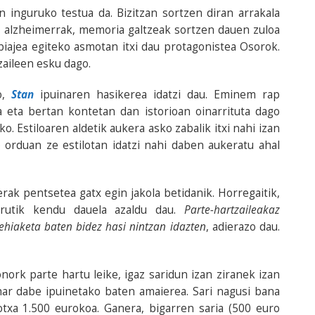
 inguruko testua da. Bizitzan sortzen diran arrakala
, alzheimerrak, memoria galtzeak sortzen dauen zuloa
biajea egiteko asmotan itxi dau protagonistea Osorok.
zaileen esku dago.
ko,
Stan
ipuinaren hasikerea idatzi dau. Eminem rap
 eta bertan kontetan dan istorioan oinarrituta dago
o. Estiloaren aldetik aukera asko zabalik itxi nahi izan
o orduan ze estilotan idatzi nahi daben aukeratu ahal
rak pentsetea gatx egin jakola betidanik. Horregaitik,
urutik kendu dauela azaldu dau.
Parte-hartzaileakaz
 lehiaketa baten bidez hasi nintzan idazten
, adierazo dau.
nork parte hartu leike, igaz saridun izan ziranek izan
har dabe ipuinetako baten amaierea. Sari nagusi bana
otxa 1.500 eurokoa. Ganera, bigarren saria (500 euro