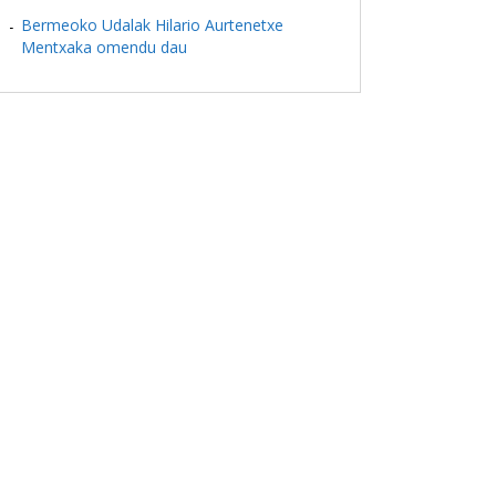
Bermeoko Udalak Hilario Aurtenetxe
Mentxaka omendu dau