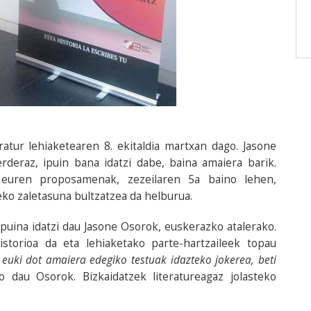
eratur lehiaketearen 8. ekitaldia martxan dago. Jasone
rderaz, ipuin bana idatzi dabe, baina amaiera barik.
e euren proposamenak, zezeilaren 5a baino lehen,
teko zaletasuna bultzatzea da helburua.
puina idatzi dau Jasone Osorok, euskerazko atalerako.
storioa da eta lehiaketako parte-hartzaileek topau
 euki dot amaiera edegiko testuak idazteko jokerea, beti
zo dau Osorok. Bizkaidatzek literatureagaz jolasteko