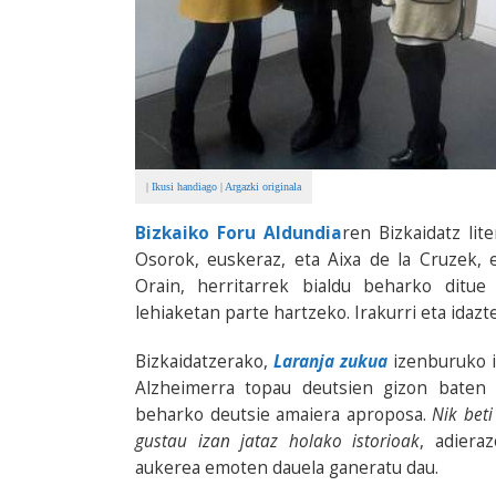
|
Ikusi handiago
|
Argazki originala
Bizkaiko Foru Aldundia
ren Bizkaidatz lit
Osorok, euskeraz, eta Aixa de la Cruzek, e
Orain, herritarrek bialdu beharko ditu
lehiaketan parte hartzeko. Irakurri eta idaz
Bizkaidatzerako,
Laranja zukua
izenburuko i
Alzheimerra topau deutsien gizon baten i
beharko deutsie amaiera aproposa.
Nik beti
gustau izan jataz holako istorioak
, adiera
aukerea emoten dauela ganeratu dau.