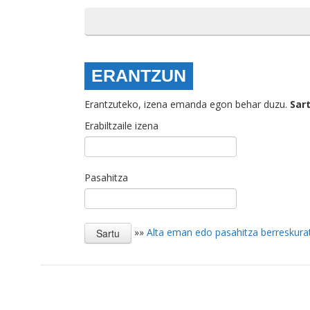
ERANTZUN
Erantzuteko, izena emanda egon behar duzu.
Sar
Erabiltzaile izena
Pasahitza
»»
Alta eman edo pasahitza berreskura