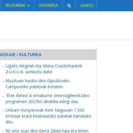
BILDUMAK
AGENDEA
SARTU
BIZKAIE / KULTUREA
Ugaitz Alegriak eta Maria Cruickshankek
Z.U.K.U.A. aurkeztu dabe
Abuztuan hasiko dira Gipuzkoako
Campuseko pabiloiak botaten
'Etxe Betea'-k emakume zinemagileentzako
programen 2027ko deialdia edegi dau
Uribarri Konparseak Aste Nagusian 1.500
errioxar erara kozinautako patatak banatuko
ditu
90 urte joan dira Gerra Zibila hasi eta lehen