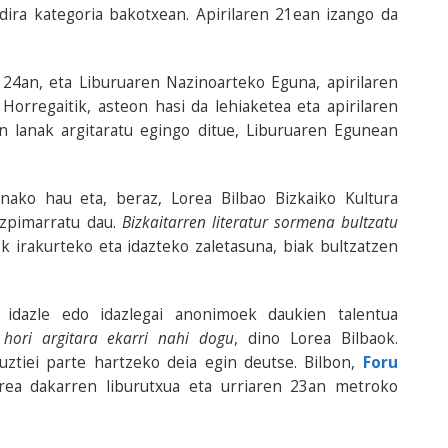
 dira kategoria bakotxean. Apirilaren 21ean izango da
 24an, eta Liburuaren Nazinoarteko Eguna, apirilaren
Horregaitik, asteon hasi da lehiaketea eta apirilaren
n lanak argitaratu egingo ditue, Liburuaren Egunean
onako hau eta, beraz, Lorea Bilbao Bizkaiko Kultura
zpimarratu dau.
Bizkaitarren literatur sormena bultzatu
ek irakurteko eta idazteko zaletasuna, biak bultzatzen
, idazle edo idazlegai anonimoek daukien talentua
 hori argitara ekarri nahi dogu
, dino Lorea Bilbaok.
uztiei parte hartzeko deia egin deutse. Bilbon,
Foru
erea dakarren liburutxua eta urriaren 23an metroko