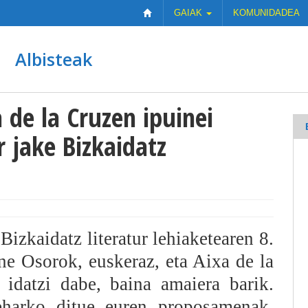
GAIAK
KOMUNIDADEA
Albisteak
 de la Cruzen ipuinei
 jake Bizkaidatz
 Bizkaidatz literatur lehiaketearen 8.
ne Osorok, euskeraz, eta Aixa de la
 idatzi dabe, baina amaiera barik.
beharko ditue euren proposamenak,