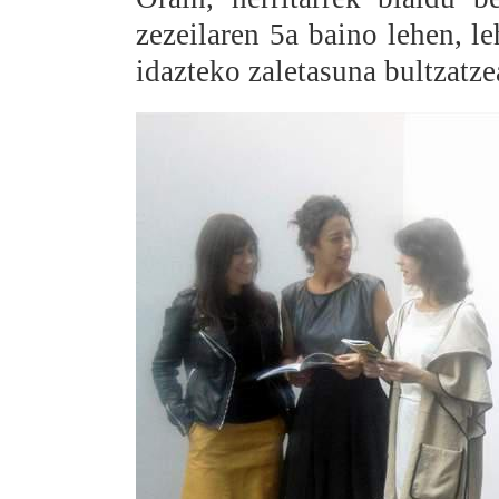
zezeilaren 5a baino lehen, le
idazteko zaletasuna bultzatze