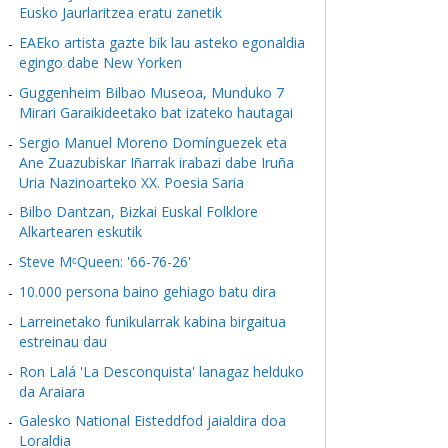
Eusko Jaurlaritzea eratu zanetik
EAEko artista gazte bik lau asteko egonaldia
egingo dabe New Yorken
Guggenheim Bilbao Museoa, Munduko 7
Mirari Garaikideetako bat izateko hautagai
Sergio Manuel Moreno Domínguezek eta
Ane Zuazubiskar Iñarrak irabazi dabe Iruña
Uria Nazinoarteko XX. Poesia Saria
Bilbo Dantzan, Bizkai Euskal Folklore
Alkartearen eskutik
Steve MᶜQueen: '66-76-26'
10.000 persona baino gehiago batu dira
Larreinetako funikularrak kabina birgaitua
estreinau dau
Ron Lalá 'La Desconquista' lanagaz helduko
da Araiara
Galesko National Eisteddfod jaialdira doa
Loraldia