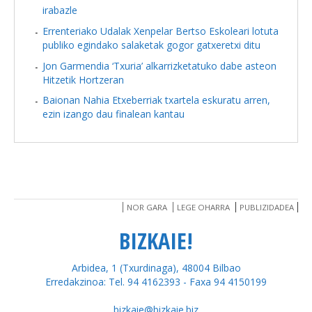
irabazle
Errenteriako Udalak Xenpelar Bertso Eskoleari lotuta
publiko egindako salaketak gogor gatxeretxi ditu
Jon Garmendia ‘Txuria’ alkarrizketatuko dabe asteon
Hitzetik Hortzeran
Baionan Nahia Etxeberriak txartela eskuratu arren,
ezin izango dau finalean kantau
NOR GARA
LEGE OHARRA
PUBLIZIDADEA
BIZKAIE!
Arbidea, 1 (Txurdinaga), 48004 Bilbao
Erredakzinoa: Tel. 94 4162393 - Faxa 94 4150199
bizkaie@bizkaie.biz