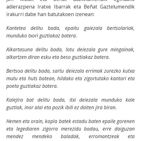
adierazpena Iratxe Ibarrak eta Beñat Gaztelumendik
irakurri dabe han batutakoen izenean:
Kantetea delitu bada, epaitu gaiezala bertsolariak,
munduko txori guztiakaz batera.
Alkartasuna delitu bada, lotu deiezala gure mingainak,
alkartzen diran esku eta beso guztiakaz batera.
Bertsoa delitu bada, sartu deiezala errimak zurezko kutxa
mutu eta huts batean, hildako eta zigortutako kantari eta
poeta guztiakaz batera.
Kalejira bat delitu bada, itxi deiezala munduko kale
guztiak, inor alai eta pozik ibili ez daiten jira biran.
Hemen eta orain, kopla batek estadu baten epaile gorenen
eta legediaren zigorra merezidu badau, erre daiguzan
mendez mendeko baladak, erromantzeak eta