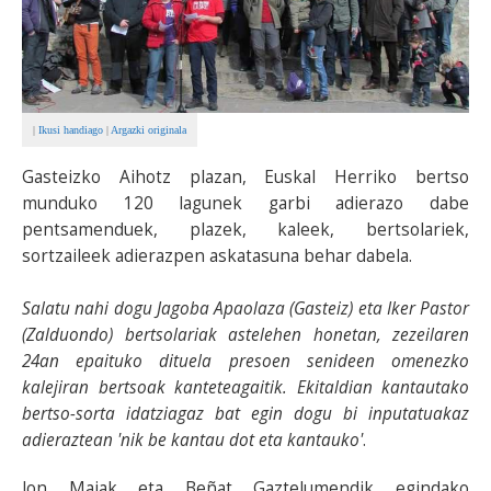
|
Ikusi handiago
|
Argazki originala
Gasteizko Aihotz plazan, Euskal Herriko bertso
munduko 120 lagunek garbi adierazo dabe
pentsamenduek, plazek, kaleek, bertsolariek,
sortzaileek adierazpen askatasuna behar dabela.
Salatu nahi dogu Jagoba Apaolaza (Gasteiz) eta Iker Pastor
(Zalduondo) bertsolariak astelehen honetan, zezeilaren
24an epaituko dituela presoen senideen omenezko
kalejiran bertsoak kanteteagaitik. Ekitaldian kantautako
bertso-sorta idatziagaz bat egin dogu bi inputatuakaz
adieraztean 'nik be kantau dot eta kantauko'
.
Jon Maiak eta Beñat Gaztelumendik egindako