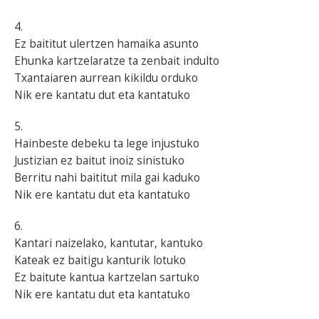
4.
Ez baititut ulertzen hamaika asunto
Ehunka kartzelaratze ta zenbait indulto
Txantaiaren aurrean kikildu orduko
Nik ere kantatu dut eta kantatuko
5.
Hainbeste debeku ta lege injustuko
Justizian ez baitut inoiz sinistuko
Berritu nahi baititut mila gai kaduko
Nik ere kantatu dut eta kantatuko
6.
Kantari naizelako, kantutar, kantuko
Kateak ez baitigu kanturik lotuko
Ez baitute kantua kartzelan sartuko
Nik ere kantatu dut eta kantatuko