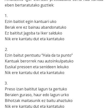
eben bertaratutako guztiek:
1.
Ezin baitiot egin kantuari uko
Berak ere ez bainau abandonatuko
Ez baititut Jagoba ta Iker salduko
Nik ere kantatu dut eta kantatuko
2.
Ezin baitut pentsatu “Hala da ta punto”
Kantuak berorrek nau autoinkulpatuko
Euskal presoen eta senideen lekuko
Nik ere kantatu dut eta kantatuko
3.
Preso izan baititut lagun ta gertuko
Beraien guraso, haur edo lagun urko
Bihotzak maitasunik ez baitu ahaztuko
Nik ere kantatu dut eta kantatuko