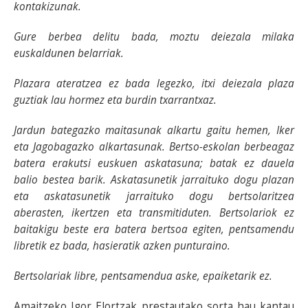
kontakizunak.
Gure berbea delitu bada, moztu deiezala milaka
euskaldunen belarriak.
Plazara ateratzea ez bada legezko, itxi deiezala plaza
guztiak lau hormez eta burdin txarrantxaz.
Jardun bategazko maitasunak alkartu gaitu hemen, Iker
eta Jagobagazko alkartasunak. Bertso-eskolan berbeagaz
batera erakutsi euskuen askatasuna; batak ez dauela
balio bestea barik. Askatasunetik jarraituko dogu plazan
eta askatasunetik jarraituko dogu bertsolaritzea
aberasten, ikertzen eta transmitiduten. Bertsolariok ez
baitakigu beste era batera bertsoa egiten, pentsamendu
libretik ez bada, hasieratik azken punturaino.
Bertsolariak libre, pentsamendua aske, epaiketarik ez.
Amaitzeko Igor Elortzak prestautako sorta hau kantau