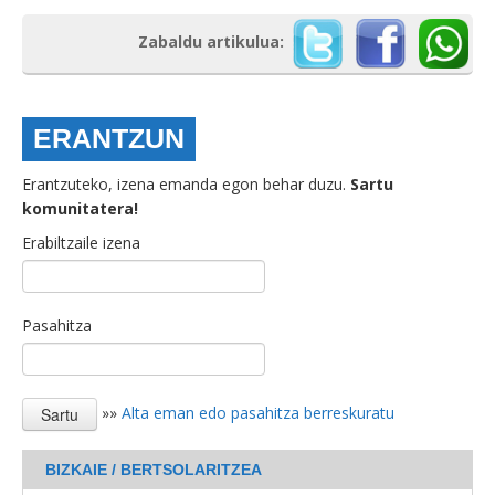
Zabaldu artikulua:
ERANTZUN
Erantzuteko, izena emanda egon behar duzu.
Sartu
komunitatera!
Erabiltzaile izena
Pasahitza
»»
Alta eman edo pasahitza berreskuratu
BIZKAIE / BERTSOLARITZEA