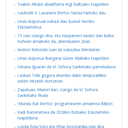
Txaber Altube abadiñarra Argi Baltzako txapeldun
Laukizek II. Lauaxeta Bertso Sariaa hartuko dau
Unax Aizpuruak irabazi dau Euskal Herriko
Eskolartekoa
15 saio izango dira, eta Hazparnen hasiko dan bidea
Iruñean amaituko da, abenduaren 20an
Andoni Rekondo izan da irabazlea Mendatan
Unax Aizpurua Ibargarai Gazte Xilabako txapeldun
Oihana Iguaran da VI. Señora Sariketako pameladuna
Lazkao Txiki gogora ekarriko dabe denporaldiko
azken Hitzetik Hortzeran
Zapatuan, hilaren 6an, izango da VI. Señora
Sariketako finala
'Mundu Bat Bertso' programearen amaierea Bilbon
Iradi Barrenetxea da 2026ko Bizkaiko Eskolarteko
txapelduna
Loiola Eola Soto eta Eihar Anzorandia izan dira