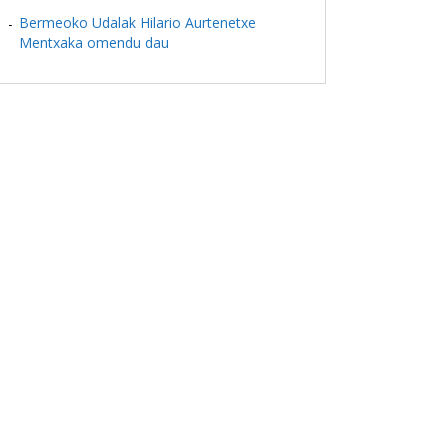
Bermeoko Udalak Hilario Aurtenetxe
Mentxaka omendu dau