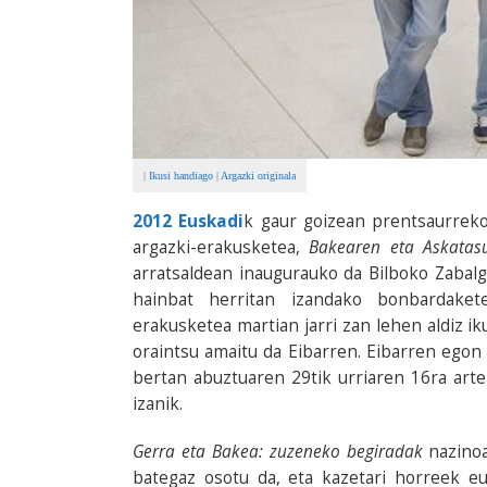
|
Ikusi handiago
|
Argazki originala
2012 Euskadi
k gaur goizean prentsaurrek
argazki-erakusketea,
Bakearen eta Askatas
arratsaldean inaugurauko da Bilboko Zabalg
hainbat herritan izandako bonbardaket
erakusketea martian jarri zan lehen aldiz 
oraintsu amaitu da Eibarren. Eibarren egon
bertan abuztuaren 29tik urriaren 16ra ar
izanik.
Gerra eta Bakea: zuzeneko begiradak
nazinoa
bategaz osotu da, eta kazetari horreek e