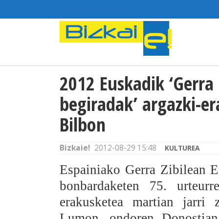
2012 Euskadik ‘Gerra
begiradak’ argazki-e
Bilbon
Bizkaie!
2012-08-29 15:48
KULTUREA
Espainiako Gerra Zibilean E
bonbardaketen 75. urteurre
erakusketea martian jarri 
Lumon, ondoren Donostian 