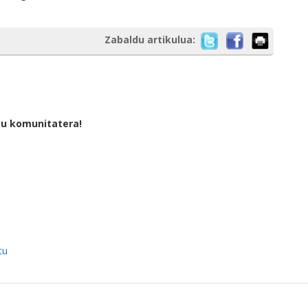
Zabaldu artikulua:
tu komunitatera!
tu