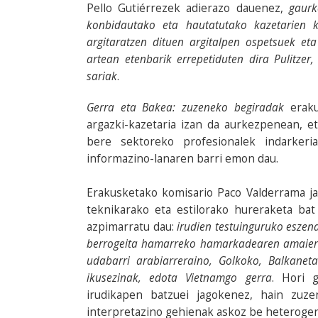
Pello Gutiérrezek adierazo dauenez,
gaurk
konbidautako eta hautatutako kazetarien 
argitaratzen dituen argitalpen ospetsuek et
artean etenbarik errepetiduten dira Pulitz
sariak
.
Gerra eta Bakea: zuzeneko begiradak
eraku
argazki-kazetaria izan da aurkezpenean, e
bere sektoreko profesionalek indarkeri
informazino-lanaren barri emon dau.
Erakusketako komisario Paco Valderrama jau
teknikarako eta estilorako hureraketa ba
azpimarratu dau:
irudien testuinguruko eszen
berrogeita hamarreko hamarkadearen amaierak
udabarri arabiarreraino, Golkoko, Balkaneta
ikusezinak, edota Vietnamgo gerra
. Hori 
irudikapen batzuei jagokenez, hain zuz
interpretazino gehienak askoz be heterogen