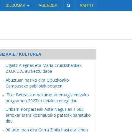
BILDUMAK
AGENDEA
SARTU
BIZKAIE / KULTUREA
Ugaitz Alegriak eta Maria Cruickshankek
Z.U.K.U.A. aurkeztu dabe
Abuztuan hasiko dira Gipuzkoako
Campuseko pabiloiak botaten
'Etxe Betea'-k emakume zinemagileentzako
programen 2027ko deialdia edegi dau
Uribarri Konparseak Aste Nagusian 1.500
errioxar erara kozinautako patatak banatuko
ditu
90 urte joan dira Gerra Zibila hasi eta lehen