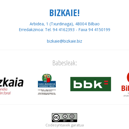
BIZKAIE!
Arbidea, 1 (Txurdinaga), 48004 Bilbao
Erredakzinoa: Tel. 94 4162393 - Faxa 94 4150199
bizkaie@bizkaie.biz
Babesleak:
Codesyntaxek
garatua