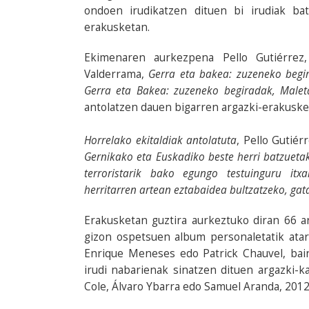
ondoen irudikatzen dituen bi irudiak bat
erakusketan.
Ekimenaren aurkezpena Pello Gutiérrez
Valderrama,
Gerra eta bakea: zuzeneko begi
Gerra eta Bakea: zuzeneko begiradak, Malet
antolatzen dauen bigarren argazki-erakuske
Horrelako ekitaldiak antolatuta
, Pello Gutié
Gernikako eta Euskadiko beste herri batzueta
terroristarik bako egungo testuinguru it
herritarren artean eztabaidea bultzatzeko, ga
Erakusketan guztira aurkeztuko diran 66 ar
gizon ospetsuen album personaletatik atar
Enrique Meneses edo Patrick Chauvel, bai
irudi nabarienak sinatzen dituen argazki-
Cole, Álvaro Ybarra edo Samuel Aranda, 2012