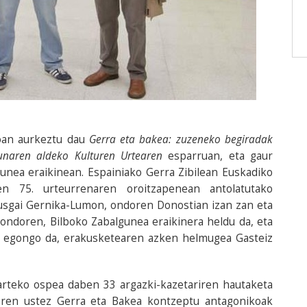
oan aurkeztu dau
Gerra eta bakea: zuzeneko begiradak
unaren aldeko Kulturen Urtearen
esparruan, eta gaur
unea eraikinean. Espainiako Gerra Zibilean Euskadiko
en 75. urteurrenaren oroitzapenean antolatutako
ikusgai Gernika-Lumon, ondoren Donostian izan zan eta
 ondoren, Bilboko Zabalgunea eraikinera heldu da, eta
te egongo da, erakusketearen azken helmugea Gasteiz
rteko ospea daben 33 argazki-kazetariren hautaketa
uren ustez Gerra eta Bakea kontzeptu antagonikoak