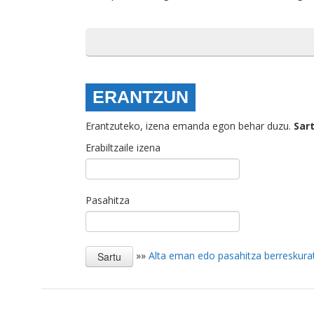
ERANTZUN
Erantzuteko, izena emanda egon behar duzu.
Sar
Erabiltzaile izena
Pasahitza
»»
Alta eman edo pasahitza berreskura