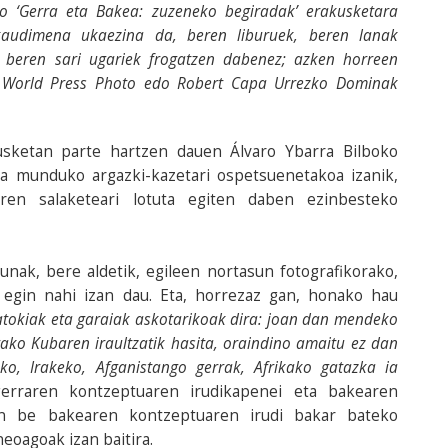
o ‘Gerra eta Bakea: zuzeneko begiradak’ erakusketara
kaudimena ukaezina da, beren liburuek, beren lanak
a beren sari ugariek frogatzen dabenez; azken horreen
er, World Press Photo edo Robert Capa Urrezko Dominak
sketan parte hartzen dauen Álvaro Ybarra Bilboko
ta munduko argazki-kazetari ospetsuenetakoa izanik,
aren salaketeari lotuta egiten daben ezinbesteko
nak, bere aldetik, egileen nortasun fotografikorako,
t egin nahi izan dau. Eta, horrezaz gan, honako hau
atokiak eta garaiak askotarikoak dira: joan dan mendeko
o Kubaren iraultzatik hasita, oraindino amaitu ez dan
ko, Irakeko, Afganistango gerrak, Afrikako gatazka ia
gerraren kontzeptuaren irudikapenei eta bakearen
en be bakearen kontzeptuaren irudi bakar bateko
eoagoak izan baitira.