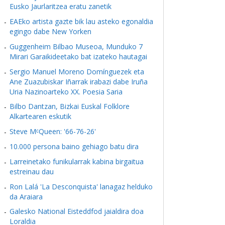
Eusko Jaurlaritzea eratu zanetik
EAEko artista gazte bik lau asteko egonaldia
egingo dabe New Yorken
Guggenheim Bilbao Museoa, Munduko 7
Mirari Garaikideetako bat izateko hautagai
Sergio Manuel Moreno Domínguezek eta
Ane Zuazubiskar Iñarrak irabazi dabe Iruña
Uria Nazinoarteko XX. Poesia Saria
Bilbo Dantzan, Bizkai Euskal Folklore
Alkartearen eskutik
Steve MᶜQueen: '66-76-26'
10.000 persona baino gehiago batu dira
Larreinetako funikularrak kabina birgaitua
estreinau dau
Ron Lalá 'La Desconquista' lanagaz helduko
da Araiara
Galesko National Eisteddfod jaialdira doa
Loraldia