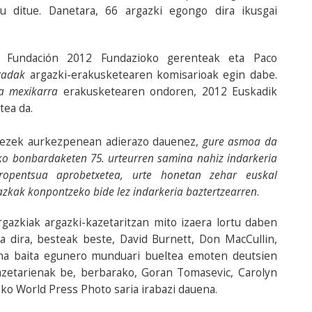
u ditue. Danetara, 66 argazki egongo dira ikusgai
, Fundación 2012 Fundazioko gerenteak eta Paco
radak
argazki-erakusketearen komisarioak egin dabe.
a mexikarra
erakusketearen ondoren, 2012 Euskadik
tea da.
rrezek aurkezpenean adierazo dauenez,
gure asmoa da
ko bonbardaketen 75. urteurren samina nahiz indarkeria
xaropentsua aprobetxetea, urte honetan zehar euskal
tazkak konpontzeko bide lez indarkeria baztertzearren
.
gazkiak argazki-kazetaritzan mito izaera lortu daben
a dira, besteak beste, David Burnett, Don MacCullin,
na baita egunero munduari bueltea emoten deutsien
kazetarienak be, berbarako, Goran Tomasevic, Carolyn
ko World Press Photo saria irabazi dauena.