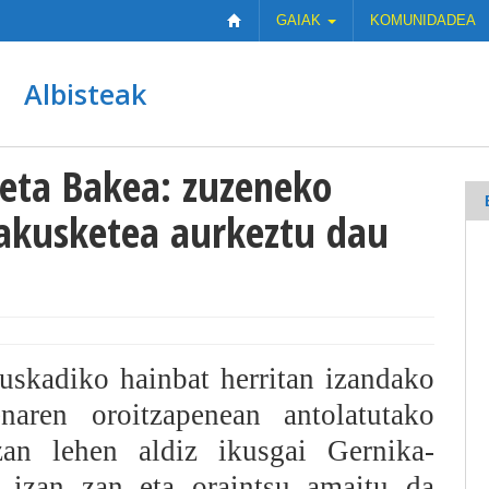
GAIAK
KOMUNIDADEA
Albisteak
 eta Bakea: zuzeneko
rakusketea aurkeztu dau
uskadiko hainbat herritan izandako
naren oroitzapenean antolatutako
zan lehen aldiz ikusgai Gernika-
izan zan eta oraintsu amaitu da