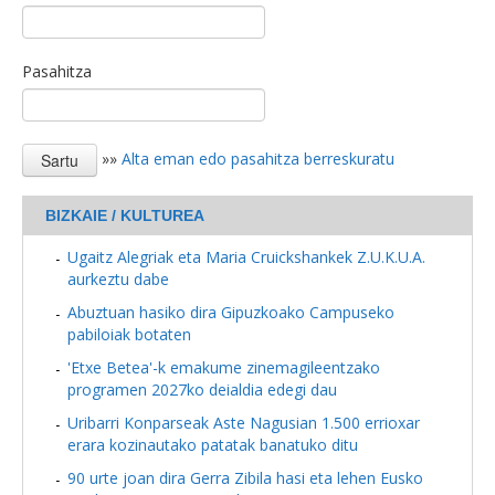
Pasahitza
»»
Alta eman edo pasahitza berreskuratu
BIZKAIE / KULTUREA
Ugaitz Alegriak eta Maria Cruickshankek Z.U.K.U.A.
aurkeztu dabe
Abuztuan hasiko dira Gipuzkoako Campuseko
pabiloiak botaten
'Etxe Betea'-k emakume zinemagileentzako
programen 2027ko deialdia edegi dau
Uribarri Konparseak Aste Nagusian 1.500 errioxar
erara kozinautako patatak banatuko ditu
90 urte joan dira Gerra Zibila hasi eta lehen Eusko