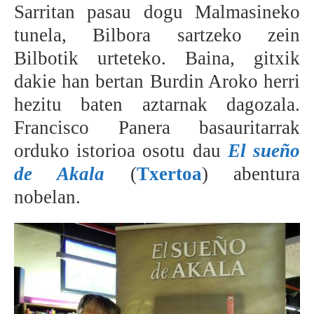
Sarritan pasau dogu Malmasineko
BEREZIAK
tunela, Bilbora sartzeko zein
Bilbotik urteteko. Baina, gitxik
ARGAZKIAK
dakie han bertan Burdin Aroko herri
hezitu baten aztarnak dagozala.
Francisco Panera basauritarrak
... AUKERA GEHIAGO
orduko istorioa osotu dau
El sueño
de Akala
(
Txertoa
) abentura
nobelan.