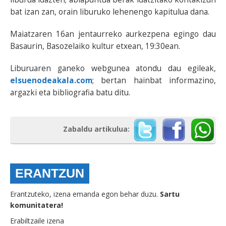
bat izan zan, orain liburuko lehenengo kapitulua dana.
Maiatzaren 16an jentaurreko aurkezpena egingo dau
Basaurin, Basozelaiko kultur etxean, 19:30ean.
Liburuaren ganeko webgunea atondu dau egileak,
elsuenodeakala.com
; bertan hainbat informazino,
argazki eta bibliografia batu ditu.
Zabaldu artikulua:
ERANTZUN
Erantzuteko, izena emanda egon behar duzu.
Sartu
komunitatera!
Erabiltzaile izena