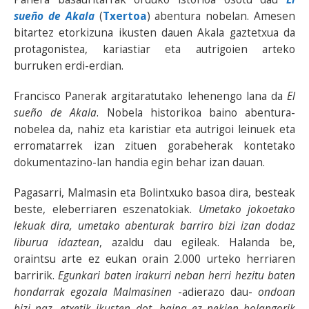
sueño de Akala
(
Txertoa
) abentura nobelan. Amesen
bitartez etorkizuna ikusten dauen Akala gaztetxua da
protagonistea, kariastiar eta autrigoien arteko
burruken erdi-erdian.
Francisco Panerak argitaratutako lehenengo lana da
El
sueño de Akala
. Nobela historikoa baino abentura-
nobelea da, nahiz eta karistiar eta autrigoi leinuek eta
erromatarrek izan zituen gorabeherak kontetako
dokumentazino-lan handia egin behar izan dauan.
Pagasarri, Malmasin eta Bolintxuko basoa dira, besteak
beste, eleberriaren eszenatokiak.
Umetako jokoetako
lekuak dira, umetako abenturak barriro bizi izan dodaz
liburua idaztean
, azaldu dau egileak. Halanda be,
oraintsu arte ez eukan orain 2.000 urteko herriaren
barririk.
Egunkari baten irakurri neban herri hezitu baten
hondarrak egozala Malmasinen
-adierazo dau-
ondoan
bizi naz, etxetik ikusten dot, baina ez nekien holangorik