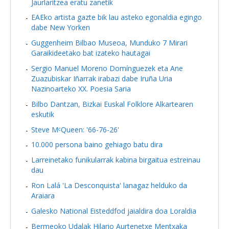
Jaurlaritzea eratu zanetik
EAEko artista gazte bik lau asteko egonaldia egingo
dabe New Yorken
Guggenheim Bilbao Museoa, Munduko 7 Mirari
Garaikideetako bat izateko hautagai
Sergio Manuel Moreno Domínguezek eta Ane
Zuazubiskar Iñarrak irabazi dabe Iruña Uria
Nazinoarteko XX. Poesia Saria
Bilbo Dantzan, Bizkai Euskal Folklore Alkartearen
eskutik
Steve MᶜQueen: '66-76-26'
10.000 persona baino gehiago batu dira
Larreinetako funikularrak kabina birgaitua estreinau
dau
Ron Lalá 'La Desconquista' lanagaz helduko da
Araiara
Galesko National Eisteddfod jaialdira doa Loraldia
Bermeoko Udalak Hilario Aurtenetxe Mentxaka