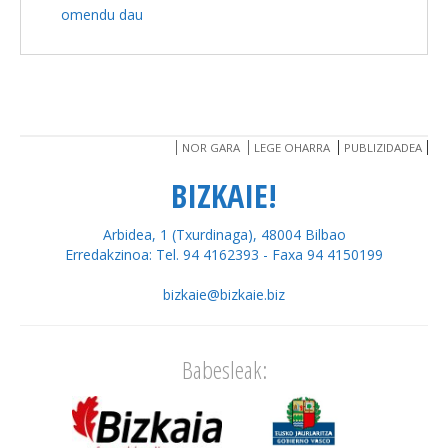
omendu dau
NOR GARA
LEGE OHARRA
PUBLIZIDADEA
BIZKAIE!
Arbidea, 1 (Txurdinaga), 48004 Bilbao
Erredakzinoa: Tel. 94 4162393 - Faxa 94 4150199
bizkaie@bizkaie.biz
Babesleak: