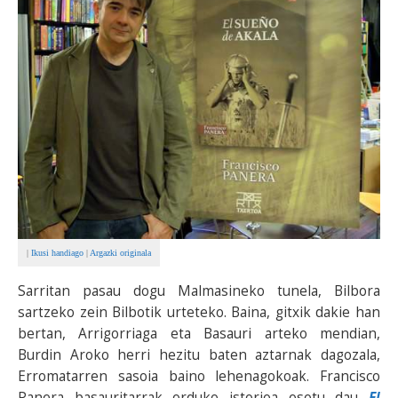
|
Ikusi handiago
|
Argazki originala
Sarritan pasau dogu Malmasineko tunela, Bilbora
sartzeko zein Bilbotik urteteko. Baina, gitxik dakie han
bertan, Arrigorriaga eta Basauri arteko mendian,
Burdin Aroko herri hezitu baten aztarnak dagozala,
Erromatarren sasoia baino lehenagokoak. Francisco
Panera basauritarrak orduko istorioa osotu dau
El