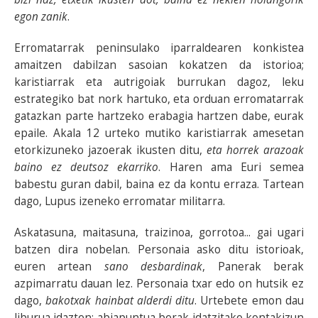
egon zanik
.
Erromatarrak peninsulako iparraldearen konkistea
amaitzen dabilzan sasoian kokatzen da istorioa;
karistiarrak eta autrigoiak burrukan dagoz, leku
estrategiko bat nork hartuko, eta orduan erromatarrak
gatazkan parte hartzeko erabagia hartzen dabe, eurak
epaile. Akala 12 urteko mutiko karistiarrak amesetan
etorkizuneko jazoerak ikusten ditu,
eta horrek arazoak
baino ez deutsoz ekarriko
. Haren ama Euri semea
babestu guran dabil, baina ez da kontu erraza. Tartean
dago, Lupus izeneko erromatar militarra.
Askatasuna, maitasuna, traizinoa, gorrotoa... gai ugari
batzen dira nobelan. Personaia asko ditu istorioak,
euren artean
sano desbardinak
, Panerak berak
azpimarratu dauan lez. Personaia txar edo on hutsik ez
dago,
bakotxak hainbat alderdi ditu
. Urtebete emon dau
liburua idazten; abiapuntua berak idatzitako kontakizun