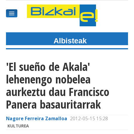
Albisteak
HASIEREA
HARPIDETU
'El sueño de Akala'
GAIAK
lehenengo nobelea
AGENDEA
aurkeztu dau Francisco
Panera basauritarrak
KOMUNITATEA
ALBISTE GUZTIAK
Nagore Ferreira Zamalloa
2012-05-15 15:28
KULTUREA
BIDEOAK