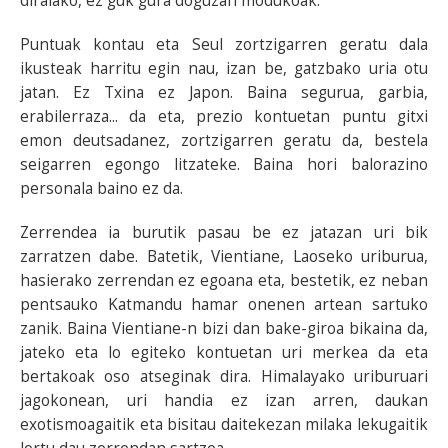
diralako, ez guk gura doguzan modukoak.
Puntuak kontau eta Seul zortzigarren geratu dala
ikusteak harritu egin nau, izan be, gatzbako uria otu
jatan. Ez Txina ez Japon. Baina segurua, garbia,
erabilerraza... da eta, prezio kontuetan puntu gitxi
emon deutsadanez, zortzigarren geratu da, bestela
seigarren egongo litzateke. Baina hori balorazino
personala baino ez da.
Zerrendea ia burutik pasau be ez jatazan uri bik
zarratzen dabe. Batetik, Vientiane, Laoseko uriburua,
hasierako zerrendan ez egoana eta, bestetik, ez neban
pentsauko Katmandu hamar onenen artean sartuko
zanik. Baina Vientiane-n bizi dan bake-giroa bikaina da,
jateko eta lo egiteko kontuetan uri merkea da eta
bertakoak oso atseginak dira. Himalayako uriburuari
jagokonean, uri handia ez izan arren, daukan
exotismoagaitik eta bisitau daitekezan milaka lekugaitik