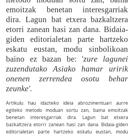
emoitzak benetan interesgarriak
BEREZIAK
dira. Lagun bat etxera bazkaltzera
ARGAZKIAK
etorri zanean hasi zan dana. Bidaia-
giden editorialetan parte hartzeko
eskatu eustan, modu sinbolikoan
... AUKERA GEHIAGO
baino ez bazan be: '
zure lagunei
zuzendutako Asiako hamar uririk
onenen zerrendea osotu behar
zeunke'.
Artikulu hau idazteko ideia abrozimentuari aurre
egiteko metodo moduan sortu zan, baina emoitzak
benetan interesgarriak dira. Lagun bat etxera
bazkaltzera etorri zanean hasi zan dana. Bidaia-giden
editorialetan parte hartzeko eskatu eustan, modu