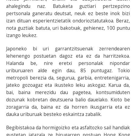
ahalegindu naz. Batuketa guztiari pertzepzino
pertsonala ganeratu deutsat, neuk ez beste inok bizi
izan dituan esperientzietatik ondorioztatutakoa. Beraz,
nota guztiak batuta, uri bakotxak, gehienez, 100 puntu
izango leukez.
Japoneko bi uri garrantzitsuenak zerrendearen
lehenengo postuetan dagoz eta ez da harritzekoa.
Halanda be, nire eretxi personalak nipondar
uriburuaren alde egin dau, 85 puntugaz. Tokio
metropoli berezia da, segurua, garbia, entretenigarria,
jateko gozoagaz eta ikusteko leku askogaz. Karua da,
bai, baina merezidu dau pagetea, kontsumiduten
dozunak kobretan deutsuena balio dauelako. Kioto be
zoragarria da, baina ez da horren ikusgarria eta ez
dauka uriburuak besteko eskaintza zabalik.
Begibistakoa da hormigoizko eta asfaltozko sail handiak
gustetan jatazala ze hirugarren postuan Hong Kong