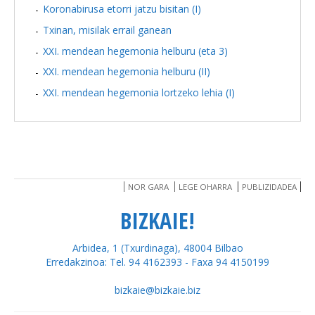
Koronabirusa etorri jatzu bisitan (I)
Txinan, misilak errail ganean
XXI. mendean hegemonia helburu (eta 3)
XXI. mendean hegemonia helburu (II)
XXI. mendean hegemonia lortzeko lehia (I)
NOR GARA
LEGE OHARRA
PUBLIZIDADEA
BIZKAIE!
Arbidea, 1 (Txurdinaga), 48004 Bilbao
Erredakzinoa: Tel. 94 4162393 - Faxa 94 4150199
bizkaie@bizkaie.biz