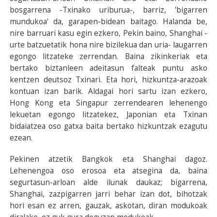
bosgarrena -Txinako uriburua-, barriz, 'bigarren
mundukoa' da, garapen-bidean baitago. Halanda be,
nire barruari kasu egin ezkero, Pekin baino, Shanghai -
urte batzuetatik hona nire bizilekua dan uria- laugarren
egongo litzateke zerrendan. Baina zikinkeriak eta
bertako biztanleen adeitasun falteak puntu asko
kentzen deutsoz Txinari. Eta hori, hizkuntza-arazoak
kontuan izan barik. Aldagai hori sartu izan ezkero,
Hong Kong eta Singapur zerrendearen lehenengo
lekuetan egongo litzatekez, Japonian eta Txinan
bidaiatzea oso gatxa baita bertako hizkuntzak ezagutu
ezean.
Pekinen atzetik Bangkok eta Shanghai dagoz.
Lehenengoa oso erosoa eta atsegina da, baina
segurtasun-arloan alde ilunak daukaz; bigarrena,
Shanghai, zazpigarren jarri behar izan dot, bihotzak
hori esan ez arren, gauzak, askotan, diran modukoak