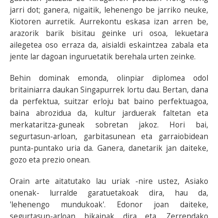
jarri dot; ganera, nigaitik, lehenengo be jarriko neuke,
Kiotoren aurretik. Aurrekontu eskasa izan arren be,
arazorik barik bisitau geinke uri osoa, lekuetara
ailegetea oso erraza da, aisialdi eskaintzea zabala eta
jente lar dagoan inguruetatik berehala urten zeinke.
Behin dominak emonda, olinpiar diplomea odol
britainiarra daukan Singapurrek lortu dau. Bertan, dana
da perfektua, suitzar erloju bat baino perfektuagoa,
baina abrozidua da, kultur jarduerak faltetan eta
merkataritza-guneak sobretan jakoz. Hori bai,
segurtasun-arloan, garbitasunean eta garraiobidean
punta-puntako uria da. Ganera, danetarik jan daiteke,
gozo eta prezio onean.
Orain arte aitatutako lau uriak -nire ustez, Asiako
onenak- lurralde garatuetakoak dira, hau da,
'lehenengo mundukoak'. Edonor joan daiteke,
segurtasun-arloan bikainak dira eta. Zerrendako