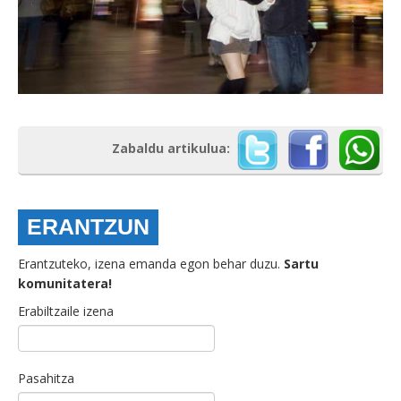
Zabaldu artikulua:
ERANTZUN
Erantzuteko, izena emanda egon behar duzu.
Sartu
komunitatera!
Erabiltzaile izena
Pasahitza