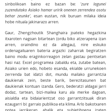
sinbolikoan baino ez bazan be: '
zure lagunei
zuzendutako Asiako hamar uririk onenen zerrendea osotu
behar zeunke'
, esan eustan, nik buruan milaka ideia
hobe nituala jakinarazo arren.
Gaur, Zhengzhoutik Shanghaira joateko hegazkina
itxaroten nagoan bitartean (ordu biko atzerapena izan
arren, oraindino ez da ailegau), nire eskuko
ordenagailuaren bateria argazki zaharrak begiratzen
baino modu eraginkorreagon zelan gastau pentsetan
hasi naz. Excel programea zabaldu eta, zutabe batean,
Asiako urien edo, hobeto esanda, ekialde urrunekoen
zerrenda bat idatzi dot, mundu mailako garrantzia
daukienak zein, beste barik, berezitasunen bat
daukienak kontuan izanda. Gero, bederatzi aldagai jarri
dodaz, tartean, bizi-mailea karu ala merke dagoan,
aisialdia eta bidaiarientzat oso garrantzitsuak diran
ezaugarri bi: garraio publikoa eta klima. Arlo bakotxaren
notea jarrikeran, ahalik eta subjetiboena izaten