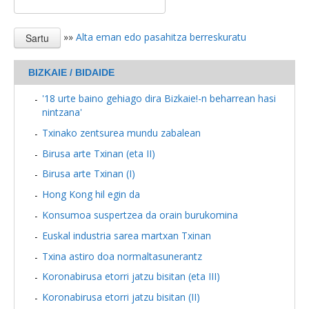
»»
Alta eman edo pasahitza berreskuratu
BIZKAIE / BIDAIDE
'18 urte baino gehiago dira Bizkaie!-n beharrean hasi
nintzana'
Txinako zentsurea mundu zabalean
Birusa arte Txinan (eta II)
Birusa arte Txinan (I)
Hong Kong hil egin da
Konsumoa suspertzea da orain burukomina
Euskal industria sarea martxan Txinan
Txina astiro doa normaltasunerantz
Koronabirusa etorri jatzu bisitan (eta III)
Koronabirusa etorri jatzu bisitan (II)