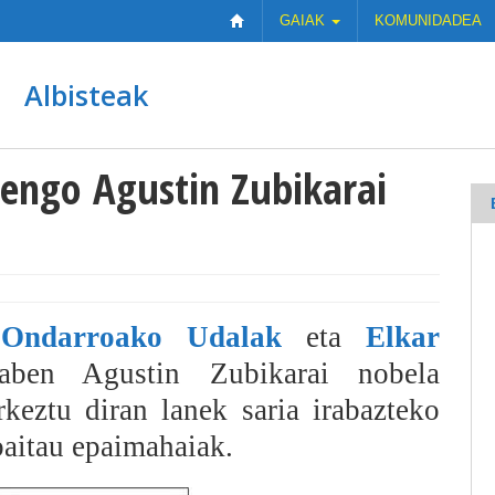
GAIAK
KOMUNIDADEA
Albisteak
tengo Agustin Zubikarai
n
Ondarroako Udalak
eta
Elkar
 daben Agustin Zubikarai nobela
rkeztu diran lanek saria irabazteko
baitau epaimahaiak.