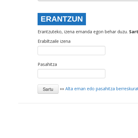
ERANTZUN
Erantzuteko, izena emanda egon behar duzu.
Sar
Erabiltzaile izena
Pasahitza
»»
Alta eman edo pasahitza berreskura