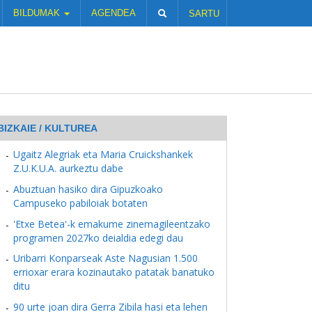
BILDUMAK
AGENDEA
SARTU
BIZKAIE / KULTUREA
Ugaitz Alegriak eta Maria Cruickshankek
Z.U.K.U.A. aurkeztu dabe
Abuztuan hasiko dira Gipuzkoako
Campuseko pabiloiak botaten
'Etxe Betea'-k emakume zinemagileentzako
programen 2027ko deialdia edegi dau
Uribarri Konparseak Aste Nagusian 1.500
errioxar erara kozinautako patatak banatuko
ditu
90 urte joan dira Gerra Zibila hasi eta lehen