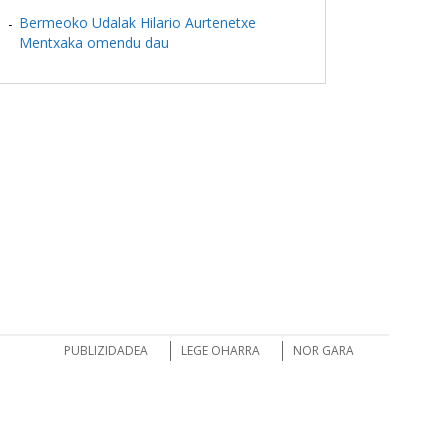
Bermeoko Udalak Hilario Aurtenetxe
Mentxaka omendu dau
PUBLIZIDADEA
LEGE OHARRA
NOR GARA