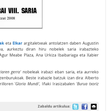
ak
eta
Elkar
argitaletxeak antolatzen daben Augustin
ea, aurkeztu diran hiru nobelek saria irabazteko
 Agur Meabe Plaza, Ana Urkiza Ibaibariaga eta Xabier
iaren gerra'
nobeleak irabazi eban saria, eta aurreko
izenburukoak. Beste irabazle batzuk izan dira: Alberto
illoren '
Gloria Mundi'
, Iñaki Irasizabalen '
Burua txoriz
Zabaldu artikulua: