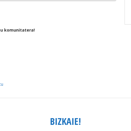
tu komunitatera!
tu
BIZKAIE!