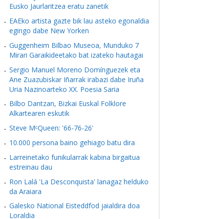
Eusko Jaurlaritzea eratu zanetik
EAEko artista gazte bik lau asteko egonaldia
egingo dabe New Yorken
Guggenheim Bilbao Museoa, Munduko 7
Mirari Garaikideetako bat izateko hautagai
Sergio Manuel Moreno Domínguezek eta
Ane Zuazubiskar Iñarrak irabazi dabe Iruña
Uria Nazinoarteko XX. Poesia Saria
Bilbo Dantzan, Bizkai Euskal Folklore
Alkartearen eskutik
Steve MᶜQueen: '66-76-26'
10.000 persona baino gehiago batu dira
Larreinetako funikularrak kabina birgaitua
estreinau dau
Ron Lalá 'La Desconquista' lanagaz helduko
da Araiara
Galesko National Eisteddfod jaialdira doa
Loraldia