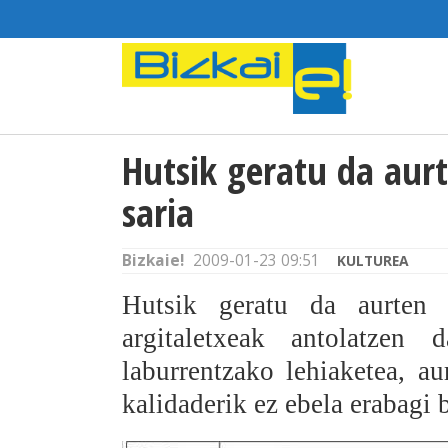
Hutsik geratu da aur
saria
Bizkaie!
2009-01-23 09:51
KULTUREA
Hutsik geratu da aurte
argitaletxeak antolatzen
laburrentzako lehiaketea, au
kalidaderik ez ebela erabagi 