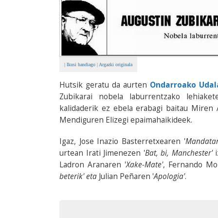
|
Ikusi handiago
|
Argazki originala
Hutsik geratu da aurten
Ondarroako Udal
Zubikarai nobela laburrentzako lehiaket
kalidaderik ez ebela erabagi baitau Miren
Mendiguren Elizegi epaimahaikideek.
Igaz, Jose Inazio Basterretxearen '
Mandatar
urtean Irati Jimenezen '
Bat, bi, Manchester'
Ladron Aranaren '
Xake-Mate'
, Fernando Mor
beterik' eta
Julian Peñaren '
Apologia'
.