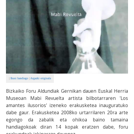
|
Ikusi handiago
|
Argazki originala
Bizkaiko Foru Aldundiak Gernikan dauen Euskal Herria
Museoan Mabi Revuelta artista bilbotarraren 'Los
amantes ilusorios' izeneko erakusketea inauguratuko
dabe gaur. Erakusketea 2008ko urtarrilaren 20ra arte
egongo da zabalik eta ohikoa baino tamaina
handiagokoak diran 14 kopak eratzen dabe, foru