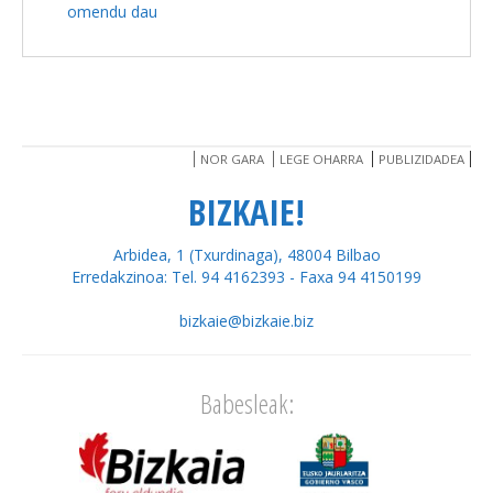
omendu dau
NOR GARA
LEGE OHARRA
PUBLIZIDADEA
BIZKAIE!
Arbidea, 1 (Txurdinaga), 48004 Bilbao
Erredakzinoa: Tel. 94 4162393 - Faxa 94 4150199
bizkaie@bizkaie.biz
Babesleak: