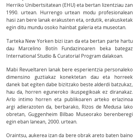
Herriko Unibertsitatean (EHU) eta bertan lizentziau zan
1990. urtean. Hurrengo urtean modu profesionalean
hasi zan bere lanak erakusten eta, ordutik, erakusketak
egin ditu mundu osoko hainbat galeria eta museotan.
Tarteka New Yorken bizi izan da eta bertan parte hartu
dau Marcelino Botín Fundazinoaren beka bategaz
International Studio & Curatorial Program dalakoan.
Mabi Revueltaren lanak bere esperientzia personaleko
dimensino guztiakaz konektetan dau eta horreek
danek bat egiten dabe bizitzako beste alderdi batzukaz,
hau da, horren eguneroko ikuspegikoak ez diranakaz.
Arlo intimo horren eta publikoaren arteko erlazinoa
argi adierazoten da, berbarako, Rizos de Medusa lako
obretan, Guggenheim Bilbao Museorako berenberegi
egin eban lanean, 2000. urtean.
Oraintsu, aukerea izan da bere obrak areto baten baino