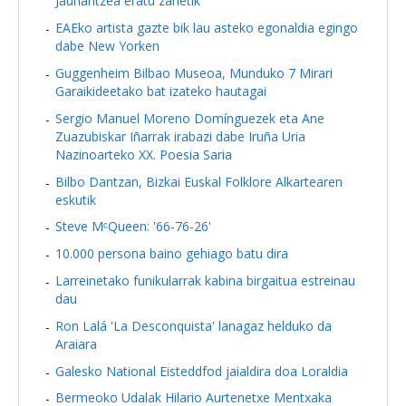
Jaurlaritzea eratu zanetik
EAEko artista gazte bik lau asteko egonaldia egingo
dabe New Yorken
Guggenheim Bilbao Museoa, Munduko 7 Mirari
Garaikideetako bat izateko hautagai
Sergio Manuel Moreno Domínguezek eta Ane
Zuazubiskar Iñarrak irabazi dabe Iruña Uria
Nazinoarteko XX. Poesia Saria
Bilbo Dantzan, Bizkai Euskal Folklore Alkartearen
eskutik
Steve MᶜQueen: '66-76-26'
10.000 persona baino gehiago batu dira
Larreinetako funikularrak kabina birgaitua estreinau
dau
Ron Lalá 'La Desconquista' lanagaz helduko da
Araiara
Galesko National Eisteddfod jaialdira doa Loraldia
Bermeoko Udalak Hilario Aurtenetxe Mentxaka