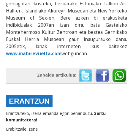
gehiagotan ikusteko, berbarako Estoniako Tallinn Art
Hall-en, Islandiako Akureyri Museoan eta New Yorkeko
Museum of Sex-en. Bere azken bi erakusketa
indibidualak 2007an izan dira, bata Gasteizko
Montehermoso Kultur Zentroan eta bestea Gernikako
Euskal Herria Musoean gaur inaugurauko dana.
2005etik, lanak interneten ikus daitekez
www.mabirevuelta.com
webgunean.
Zabaldu artikulua:
ERANTZUN
Erantzuteko, izena emanda egon behar duzu.
Sartu
komunitatera!
Erabiltzaile izena