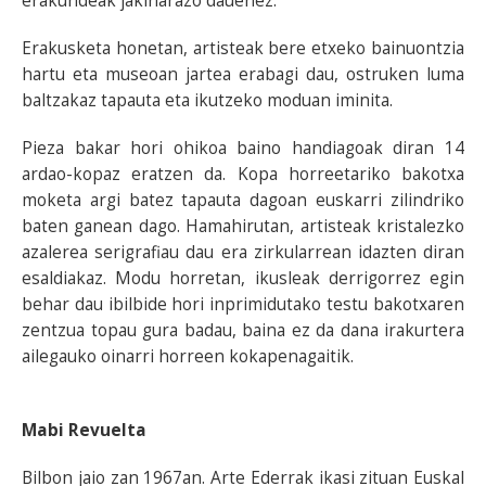
erakundeak jakinarazo dauenez.
Erakusketa honetan, artisteak bere etxeko bainuontzia
hartu eta museoan jartea erabagi dau, ostruken luma
baltzakaz tapauta eta ikutzeko moduan iminita.
Pieza bakar hori ohikoa baino handiagoak diran 14
ardao-kopaz eratzen da. Kopa horreetariko bakotxa
moketa argi batez tapauta dagoan euskarri zilindriko
baten ganean dago. Hamahirutan, artisteak kristalezko
azalerea serigrafiau dau era zirkularrean idazten diran
esaldiakaz. Modu horretan, ikusleak derrigorrez egin
behar dau ibilbide hori inprimidutako testu bakotxaren
zentzua topau gura badau, baina ez da dana irakurtera
ailegauko oinarri horreen kokapenagaitik.
Mabi Revuelta
Bilbon jaio zan 1967an. Arte Ederrak ikasi zituan Euskal