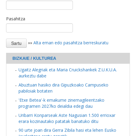
Pasahitza
»»
Alta eman edo pasahitza berreskuratu
BIZKAIE / KULTUREA
Ugaitz Alegriak eta Maria Cruickshankek Z.U.K.U.A.
aurkeztu dabe
Abuztuan hasiko dira Gipuzkoako Campuseko
pabiloiak botaten
'Etxe Betea'-k emakume zinemagileentzako
programen 2027ko deialdia edegi dau
Uribarri Konparseak Aste Nagusian 1.500 errioxar
erara kozinautako patatak banatuko ditu
90 urte joan dira Gerra Zibila hasi eta lehen Eusko