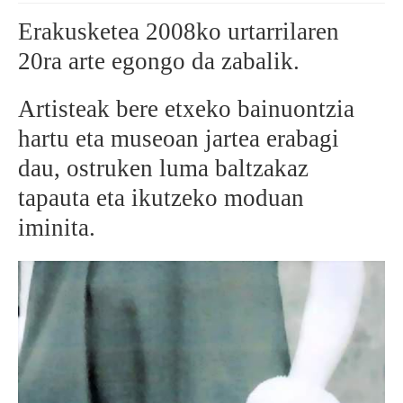
Erakusketea 2008ko urtarrilaren
BEREZIAK
20ra arte egongo da zabalik.
ARGAZKIAK
Artisteak bere etxeko bainuontzia
hartu eta museoan jartea erabagi
dau, ostruken luma baltzakaz
... AUKERA GEHIAGO
tapauta eta ikutzeko moduan
iminita.