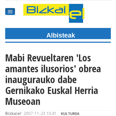
Albisteak
HASIEREA
HARPIDETU
Mabi Revueltaren 'Los
GAIAK
amantes ilusorios' obrea
AGENDEA
inaugurauko dabe
Gernikako Euskal Herria
KOMUNITATEA
Museoan
ALBISTE GUZTIAK
BIDEOAK
Bizkaie!
2007-11-23 10:41
KULTUREA