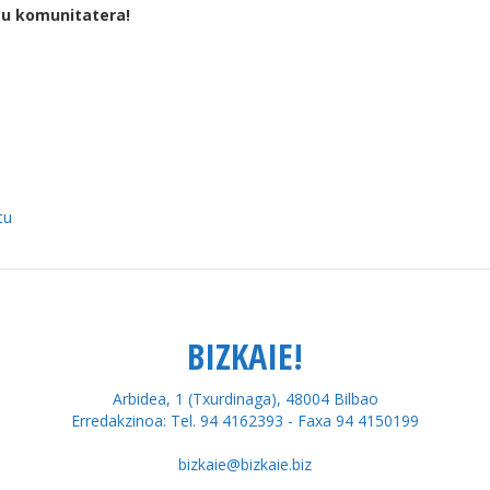
tu komunitatera!
tu
BIZKAIE!
Arbidea, 1 (Txurdinaga), 48004 Bilbao
Erredakzinoa: Tel. 94 4162393 - Faxa 94 4150199
bizkaie@bizkaie.biz