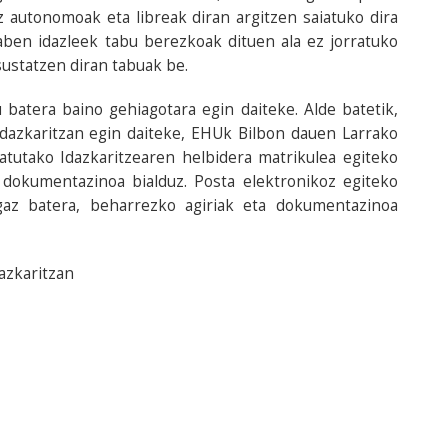
z autonomoak eta libreak diran argitzen saiatuko dira
aben idazleek tabu berezkoak dituen ala ez jorratuko
 sustatzen diran tabuak be.
batera baino gehiagotara egin daiteke. Alde batetik,
Idazkaritzan egin daiteke, EHUk Bilbon dauen Larrako
tatutako Idazkaritzearen helbidera matrikulea egiteko
 dokumentazinoa bialduz. Posta elektronikoz egiteko
gaz batera, beharrezko agiriak eta dokumentazinoa
azkaritzan