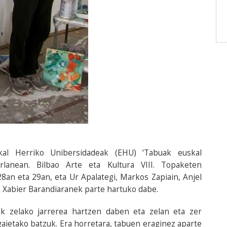
skal Herriko Unibersidadeak (EHU) ‘Tabuak euskal
arlanean. Bilbao Arte eta Kultura VIII. Topaketen
8an eta 29an, eta Ur Apalategi, Markos Zapiain, Anjel
eta Xabier Barandiaranek parte hartuko dabe.
k zelako jarrerea hartzen daben eta zelan eta zer
gaietako batzuk. Era horretara, tabuen eraginez aparte