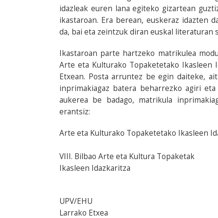
idazleak euren lana egiteko gizartean guzti
ikastaroan. Era berean, euskeraz idazten d
da, bai eta zeintzuk diran euskal literaturan
Ikastaroan parte hartzeko matrikulea modu 
Arte eta Kulturako Topaketetako Ikasleen 
Etxean. Posta arruntez be egin daiteke, ai
inprimakiagaz batera beharrezko agiri eta
aukerea be badago, matrikula inprimakia
erantsiz:
Arte eta Kulturako Topaketetako Ikasleen Id
VIII. Bilbao Arte eta Kultura Topaketak
Ikasleen Idazkaritza
UPV/EHU
Larrako Etxea