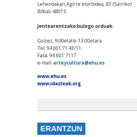
Lehendakari Agirre etorbidea, 83 (Sarriko)
Bilbao 48015
Jentearentzako bulego orduak
:
Goizez, 9:00etatik 13:00etara.
Tel: 94.601.71.43/11.
Faxa: 94 601 7117
e-mail:
arteycultura@ehu.es
www.ehu.es
www.idazleak.org
ERANTZUN