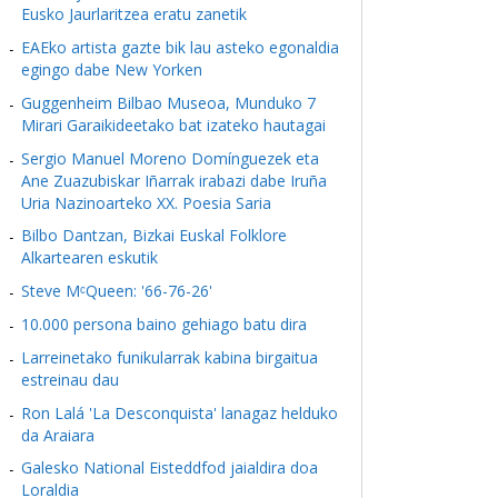
Eusko Jaurlaritzea eratu zanetik
EAEko artista gazte bik lau asteko egonaldia
egingo dabe New Yorken
Guggenheim Bilbao Museoa, Munduko 7
Mirari Garaikideetako bat izateko hautagai
Sergio Manuel Moreno Domínguezek eta
Ane Zuazubiskar Iñarrak irabazi dabe Iruña
Uria Nazinoarteko XX. Poesia Saria
Bilbo Dantzan, Bizkai Euskal Folklore
Alkartearen eskutik
Steve MᶜQueen: '66-76-26'
10.000 persona baino gehiago batu dira
Larreinetako funikularrak kabina birgaitua
estreinau dau
Ron Lalá 'La Desconquista' lanagaz helduko
da Araiara
Galesko National Eisteddfod jaialdira doa
Loraldia