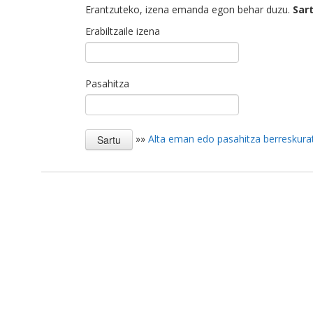
Erantzuteko, izena emanda egon behar duzu.
Sar
Erabiltzaile izena
Pasahitza
»»
Alta eman edo pasahitza berreskura