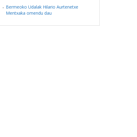
Bermeoko Udalak Hilario Aurtenetxe
Mentxaka omendu dau