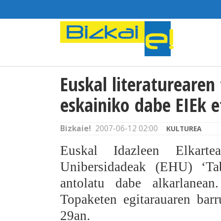
Euskal literaturearen
eskainiko dabe EIEk 
Bizkaie!
2007-06-12 02:00
KULTUREA
Euskal Idazleen Elkart
Unibersidadeak (EHU) ‘Tabu
antolatu dabe alkarlanean
Topaketen egitarauaren barr
29an.