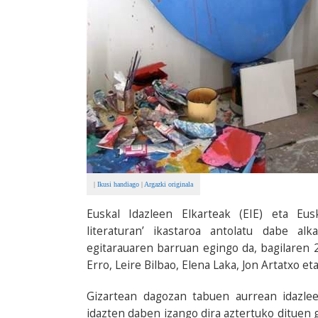
|
Ikusi handiago
|
Argazki originala
Euskal Idazleen Elkarteak (EIE) eta Eu
literaturan’ ikastaroa antolatu dabe alk
egitarauaren barruan egingo da, bagilaren 2
Erro, Leire Bilbao, Elena Laka, Jon Artatxo 
Gizartean dagozan tabuen aurrean idazlee
idazten daben izango dira aztertuko dituen 