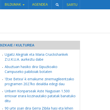
BILDUMAK
AGENDEA
SARTU
BIZKAIE / KULTUREA
Ugaitz Alegriak eta Maria Cruickshankek
Z.U.K.U.A. aurkeztu dabe
Abuztuan hasiko dira Gipuzkoako
Campuseko pabiloiak botaten
'Etxe Betea'-k emakume zinemagileentzako
programen 2027ko deialdia edegi dau
Uribarri Konparseak Aste Nagusian 1.500
errioxar erara kozinautako patatak banatuko
ditu
90 urte joan dira Gerra Zibila hasi eta lehen