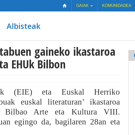
GAIAK
KOMUNIDADEA
Albisteak
 tabuen gaineko ikastaroa
eta EHUk Bilbon
eak (EIE) eta Euskal Herriko
ak euskal literaturan’ ikastaroa
. Bilbao Arte eta Kultura VIII.
uan egingo da, bagilaren 28an eta